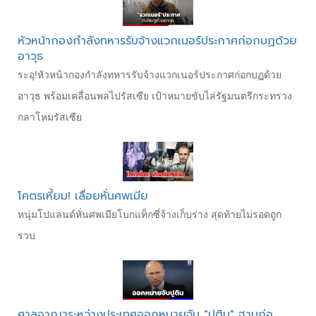
หัวหน้ากองกำลังทหารรับจ้างแวกเนอร์ประกาศก่อกบฏด้วย
อาวุธ
ระอุ!หัวหน้ากองกำลังทหารรับจ้างแวกเนอร์ประกาศก่อกบฏด้วย
อาวุธ พร้อมเคลื่อนพลไปรัสเซีย เป้าหมายขับไล่รัฐมนตรีกระทรวง
กลาโหมรัสเซีย
โคตรเหี้ยม! เลื่อยหั่นศพเมีย
หนุ่มโปแลนด์หั่นศพเมียโบกแท็กซี่จ้างเก็บร่าง สุดท้ายไม่รอดถูก
รวบ
ศาลอาญาระหว่างประเทศออกหมายจับ "ปูติน" ฐานก่อ