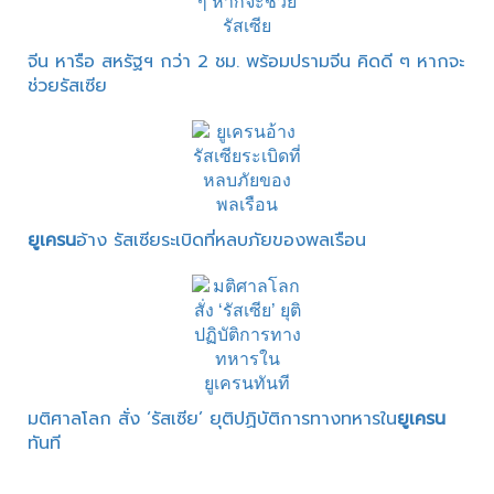
จีน หารือ สหรัฐฯ กว่า 2 ชม. พร้อมปรามจีน คิดดี ๆ หากจะ
ช่วยรัสเซีย
ยูเครน
อ้าง รัสเซียระเบิดที่หลบภัยของพลเรือน
มติศาลโลก สั่ง ‘รัสเซีย’ ยุติปฏิบัติการทางทหารใน
ยูเครน
ทันที