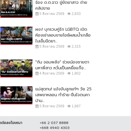
ร้อง ด.ต.ฉาว ขู่ยัดยาสาว ถ่าย
คลิปขาย
5 สิงหาคม 2569
2,833
ผงะ! บุกรวบคู่รัก LGBTQ เปิด
ห้องเช่าลอบขายไอซ์ผสมน้ำเกลือ
ในเข็มฉีดยา...
5 สิงหาคม 2569
2,315
"กัน จอมพลัง" ช่วยน้องชายตา
มหาพี่สาว หวั่นเป็นเหยื่อแก๊ง...
4 สิงหาคม 2569
1,802
แม่สุดทน! แจ้งจับลูกแท้ๆ วัย 25
เสพยาหลอน ทำร้าย-ขืนใจตนคา
บ้าน...
5 สิงหาคม 2569
1,687
ดต่อลงโฆษณา
+66 2 037 8888
+668 4940 4303