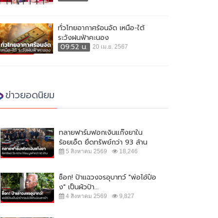
ทั่วไทยอากาศร้อนจัด เหนือ-ใต้
ระวังฝนฟ้าคะนอง
09:52 น.
20 เม.ย. 2567
ข่าวยอดนิยม
ทลายฟาร์มฟอกเงินแก๊งยาใน
ร้อยเอ็ด ยึดทรัพย์กว่า 93 ล้าน
5 สิงหาคม 2569
18,246
ช็อก! ป้าแฉวงจรอุบาทว์ "พ่อไอ้ป๋อ
ง" เป็นผัวป้า...
4 สิงหาคม 2569
9,827