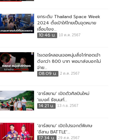
ยกระดับ Thailand Space Week
2024 ตั้งเป้าให้ไทยเป็นจุดหมาย
เชื่อมโยง...
10:46 น.
10 ต.ค. 2567
ไรเดอร์หลอนเจอหนุ่มสั่งไก่ทอดเจ้า
ดังกว่า 800 บาท พอมาส่งบอกไม่
จ่าย...
08:09 น.
2 ต.ค. 2567
‘อาร์สยาม’ เปิดตัวศิลปินใหม่
‘แบงค์ ธัชนนท์...
14:21 น.
13 ก.ย. 2567
‘อาร์สยาม’ เปิดโปรเจกต์พิเศษ
‘อีสาน BATTLE’...
17:34 น.
29 ส.ค. 2567