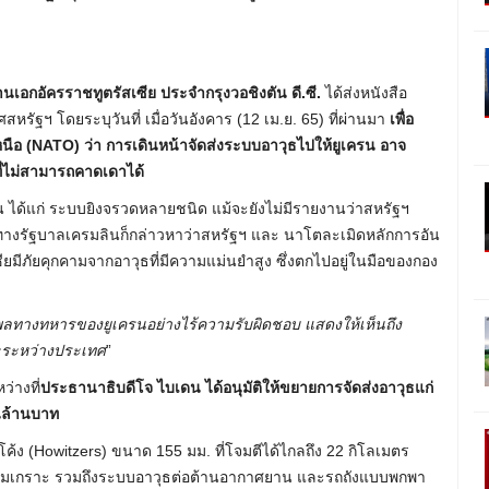
นเอกอัครราชทูตรัสเซีย ประจำกรุงวอชิงตัน ดี.ซี.
ได้ส่งหนังสือ
ฐฯ โดยระบุวันที่ เมื่อวันอังคาร (12 เม.ย. 65) ที่ผ่านมา
เพื่อ
อ (NATO) ว่า การเดินหน้าจัดส่งระบบอาวุธไปให้ยูเครน อาจ
ที่ไม่สามารถคาดเดาได้
นั้น ได้แก่ ระบบยิงจรวดหลายชนิด แม้จะยังไม่มีรายงานว่าสหรัฐฯ
่ทางรัฐบาลเครมลินก็กล่าวหาว่าสหรัฐฯ และ นาโตละเมิดหลักการอัน
เซียมีภัยคุกคามจากอาวุธที่มีความแม่นยำสูง ซึ่งตกไปอยู่ในมือของกอง
ิพลทางทหารของยูเครนอย่างไร้ความรับผิดชอบ แสดงให้เห็นถึง
ละระหว่างประเทศ
”
ว่างที่
ประธานาธิบดีโจ ไบเดน ได้อนุมัติให้ขยายการจัดส่งอาวุธแก่
นล้านบาท
ถีโค้ง (Howitzers) ขนาด 155 มม. ที่โจมตีได้ไกลถึง 22 กิโลเมตร
หุ้มเกราะ รวมถึงระบบอาวุธต่อต้านอากาศยาน และรถถังแบบพกพา