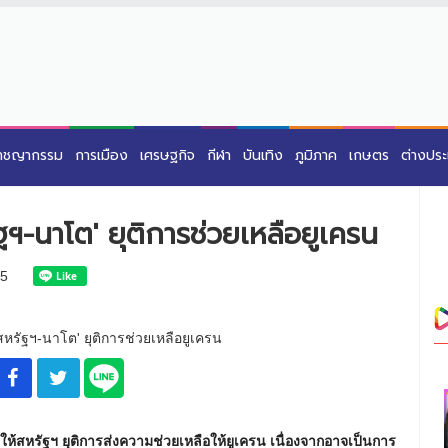
าชญากรรม
การเมือง
เศรษฐกิจ
กีฬา
บันเทิง
ภูมิภาค
เกษตร
ต่างปร
ัฐฯ-นาโต' ยุติการช่วยเหลือยูเครน
5
ห้สหรัฐฯ ยุติการส่งความช่วยเหลือให้ยูเครน เนื่องจากอาจเป็นการ