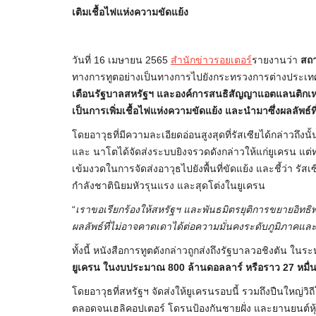
เติมเชื้อไฟแห่งความขัดแย้ง
วันที่ 16 เมษายน 2565
สำนักข่าวรอยเตอร์
รายงานว่า
สถา
ทางการทูตอย่างเป็นทางการไปยังกระทรวงการต่างประเทศสหรั
เตือนรัฐบาลสหรัฐฯ และองค์การสนธิสัญญาแอตแลนติกเหนื
เป็นการเพิ่มเชื้อไฟแห่งความขัดแย้ง และนำมาซึ่งผลลัพธ์
โดยอาวุธที่มีความละเอียดอ่อนสูงสุดที่รัสเซียได้กล่าวถึง
และ นาโตได้จัดส่งระบบยิงจรวดดังกล่าวให้แก่ยูเครน แต
เข้มงวดในการจัดส่งอาวุธไปยังพื้นที่ขัดแย้ง และชี้ว่า รัส
กำลังชาตินิยมหัวรุนแรง และสุดโต่งในยูเครน
“
เราขอเรียกร้องให้สหรัฐฯ และพันธมิตรยุติการขยายอิทธ
ผลลัพธ์ที่ไม่อาจคาดเดาได้ต่อความมั่นคงระดับภูมิภาคแ
ทั้งนี้ หนังสือการทูตดังกล่าวถูกส่งถึงรัฐบาลวอชิงตัน ในระห
ยูเครน ในงบประมาณ 800 ล้านดอลลาร์ หรือราว 27 หมื่
โดยอาวุธที่สหรัฐฯ จัดส่งให้ยูเครนรอบนี้ รวมถึงปืนใหญ่วิ
ตลอดจนเฮลิคอปเตอร์ โดรนป้องกันชายฝั่ง และยานยนต์