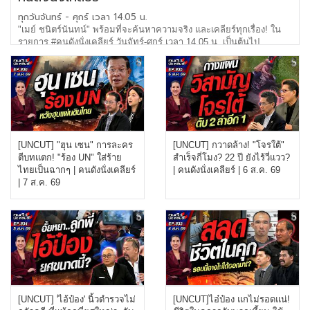
ทุกวันจันทร์ - ศุกร์ เวลา 14.05 น.
"เมย์ ชนิตร์นันทน์" พร้อมที่จะค้นหาความจริง และเคลียร์ทุกเรื่อง! ใน
รายการ #คนดังนั่งเคลียร์ วันจัทร์-ศุกร์ เวลา 14.05 น. เป็นต้นไป
[UNCUT] "ฮุน เซน" การละคร
[UNCUT] กวาดล้าง! "โจรใต้"
ตีบทแตก! "ร้อง UN" ใส่ร้าย
สำเร็จกี่โมง? 22 ปี ยังไร้วี่แวว?
ไทยเป็นฉากๆ | คนดังนั่งเคลียร์
| คนดังนั่งเคลียร์ | 6 ส.ค. 69
| 7 ส.ค. 69
[UNCUT] 'ไอ้ป๋อง' นิ้วตำรวจไม่
[UNCUT]ไอ๋ป๋อง แกไม่รอดแน่!