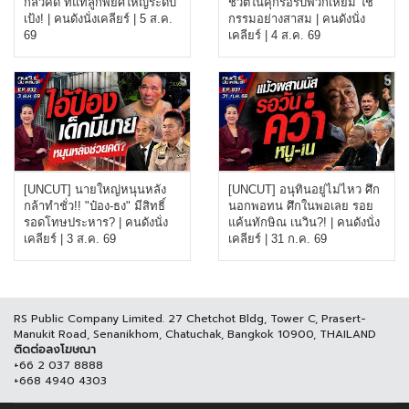
กลัวคดี ที่แท้ลูกพี่ยศใหญ่ระดับ
ชีวิตในคุกรอรับพวกเหี้ยม ใช้
เป้ง! | คนดังนั่งเคลียร์ | 5 ส.ค.
กรรมอย่างสาสม | คนดังนั่ง
69
เคลียร์ | 4 ส.ค. 69
[UNCUT] นายใหญ่หนุนหลัง
[UNCUT] อนุทินอยู่ไม่ไหว ศึก
กล้าทำชั่ว!! "ป๋อง-ธง" มีสิทธิ์
นอกพอทน ศึกในพอเลย รอย
รอดโทษประหาร? | คนดังนั่ง
แค้นทักษิณ เนวิน?! | คนดังนั่ง
เคลียร์ | 3 ส.ค. 69
เคลียร์ | 31 ก.ค. 69
RS Public Company Limited. 27 Chetchot Bldg, Tower C, Prasert-
Manukit Road, Senanikhom, Chatuchak, Bangkok 10900, THAILAND
ติดต่อลงโฆษณา
+66 2 037 8888
+668 4940 4303