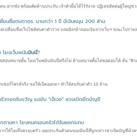
คน ฝากขัง พร้อมคัดค้านประกัน เจ้าตัวยิ้มได้ไร้กังวล ปฏิเสธติดต่อผู้ใหญ่ช่ว
ปลี่ยนชื่อตบตาตร. นานกว่า 1 ปี มีเงินหมุน 200 ล้าน
เข็ดเปลี่ยนชื่อเว็บไซต์ตบตาตำรวจ แถมยังกล้าถอนเงินจากเว็บฯ ขณะไปรายง
ม โยงเว็บพนัน
มินนี่
?
สอบทนายตั้ม โยงเว็บพนันมินนี่หรือไม่ ด้านทนายตั้มไม่ขอตอบโต้ ลั่น "หิ
บิ๊กเซอร์ไพรส์จริง ขอให้เปิดออกมา ทำให้สมกับค่าตัว 10 ล้าน
ัวกอดรับขวัญ แฉยับ "เจ๊เจอ" ลวงเปิดยึดบัญชี
เลิกตามหา โยงคนครอบครัวได้รับผลกระทบ
 ไม่อยากให้โยงถึงครอบครัว เผยประกันตัวคนของมินนี่ที่ถูกกล่าวหาเปิดบัญชีม