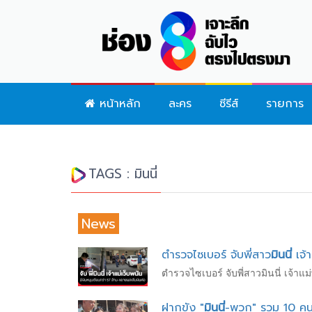
หน้าหลัก
ละคร
ซีรีส์
รายการ
TAGS : มินนี่
News
ตำรวจไซเบอร์ จับพี่สาว
มินนี่
เจ้
ตำรวจไซเบอร์ จับพี่สาวมินนี่ เจ้าแ
ฝากขัง "
มินนี่
-พวก" รวม 10 คน ค