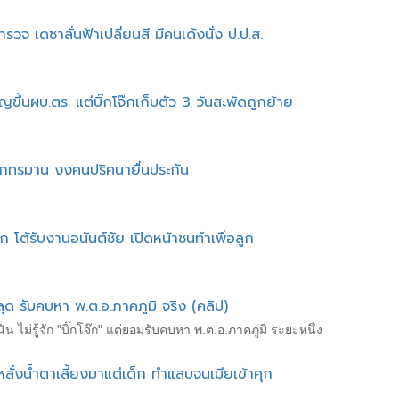
รวจ เดชาลั่นฟ้าเปลี่ยนสี มีคนเด้งนั่ง ป.ป.ส.
ัญขึ้นผบ.ตร. แต่บิ๊กโจ๊กเก็บตัว 3 วันสะพัดถูกย้าย
ุกทรมาน งงคนปริศนายื่นประกัน
โจ๊ก โต้รับงานอนันต์ชัย เปิดหน้าชนทำเพื่อลูก
ด รับคบหา พ.ต.อ.ภาคภูมิ จริง (คลิป)
พนัน ไม่รู้จัก "บิ๊กโจ๊ก" แต่ยอมรับคบหา พ.ต.อ.ภาคภูมิ ระยะหนึ่ง
ลั่งน้ำตาเลี้ยงมาแต่เด็ก ทำแสบจนเมียเข้าคุก