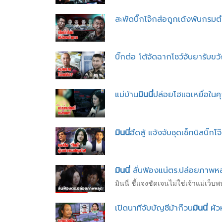
สะพัดบิ๊กโจ๊กส่อถูกเด้งพ้นกรมตำ
บิ๊กต่อ โต้จัดฉากโชว์จับยารับขว
แม่บ้าน
มินนี่
ปล่อยโฮแฉเหยื่อในค
มินนี่
ฮึดสู้ แจ้งจับชุดเช็กบิลบิ๊ก
มินนี่
ลั่นฟ้องแน่ตร.ปล่อยภาพหลุ
มินนี่ ชี้แจงชัดเจนไม่ใช่เจ้าแม่เว็บ
เปิดนาทีจับบัญชีม้าก๊วน
มินนี่
ผัวห