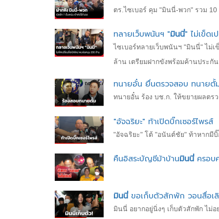
ตร.ไซเบอร์ คุม "มินนี่-พวก" รวม 10 
ทลายเว็บพนันฯ "
มินนี่
" ไม่เข็ดเ
ไซเบอร์ทลายเว็บพนันฯ "มินนี่" ไม่
ล้าน เตรียมฝากขังพร้อมค้านประกัน
ทนายอั๋น ยื่นตรวจสอบ ทนายตั้
ทนายอั๋น ร้อง บช.ก. ให้ขยายผลตรวจ
"อัจฉริยะ" ท้าเปิดบิ๊กเซอร์ไพรส์
"อัจฉริยะ" โต้ "อนันต์ชัย" ท้าหากมี
คืนอิสระบัญชีม้าบ้าน
มินนี่
ครอบคร
มินนี่
ขอเก็บตัวสักพัก วอนสื่อ
มินนี่ อยากอยู่นิ่งๆ เก็บตัวสักพัก