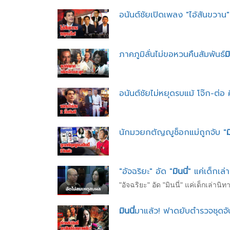
อนันต์ชัยเปิดเพลง "ไอ้สันขวาน" 
ภาคภูมิลั่นไม่ขอหวนคืนสัมพันธ์
มิ
อนันต์ชัยไม่หยุดรบแม้ โจ๊ก-ต่อ 
นักมวยกตัญญูช็อกแม่ถูกจับ "
ม
"อัจฉริยะ" อัด "
มินนี่
" แค่เด็กเล
"อัจฉริยะ" อัด "มินนี่" แค่เด็กเล่าน
มินนี่
มาแล้ว! ฟาดยับตำรวจชุดจั