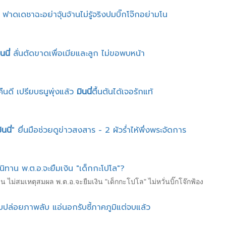
ฟาดเดชาฉะอย่าจุ้นจ้านไม่รู้จริงปมบิ๊กโจ๊กอย่ามโน
นนี่
ลั่นตัดขาดเพื่อเมียและลูก ไม่ขอพบหน้า
คืนดี เปรียบธนูพุ่งแล้ว
มินนี่
ตื้นตันได้เจอรักแท้
ินนี่
" ยื่นมือช่วยดูข่าวสงสาร - 2 ผัวร่ำไห้พึ่งพระจัดการ
่านิทาน พ.ต.อ.จะยืมเงิน "เด็กกะโปโล"?
ิทาน ไม่สมเหตุสมผล พ.ต.อ.จะยืมเงิน "เด็กกะโปโล" ไม่หวั่นบิ๊กโจ๊กฟ้อง
บปล่อยภาพลับ แอ่นอกรับซี้ภาคภูมิแต่จบแล้ว