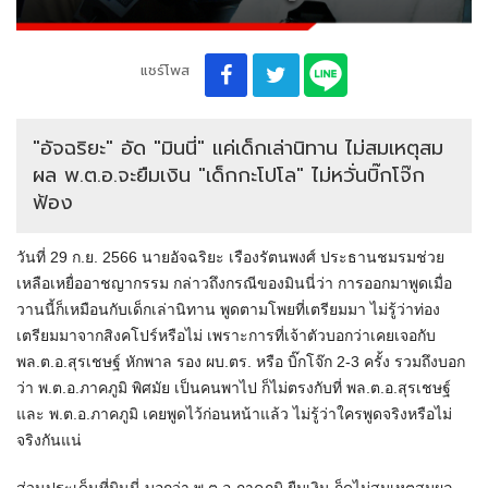
แชร์โพส
"อัจฉริยะ" อัด "มินนี่" แค่เด็กเล่านิทาน ไม่สมเหตุสม
ผล พ.ต.อ.จะยืมเงิน "เด็กกะโปโล" ไม่หวั่นบิ๊กโจ๊ก
ฟ้อง
วันที่ 29 ก.ย. 2566 นายอัจฉริยะ เรืองรัตนพงศ์ ประธานชมรมช่วย
เหลือเหยื่ออาชญากรรม กล่าวถึงกรณีของมินนี่ว่า การออกมาพูดเมื่อ
วานนี้ก็เหมือนกับเด็กเล่านิทาน พูดตามโพยที่เตรียมมา ไม่รู้ว่าท่อง
เตรียมมาจากสิงคโปร์หรือไม่ เพราะการที่เจ้าตัวบอกว่าเคยเจอกับ
พล.ต.อ.สุรเชษฐ์ หักพาล รอง ผบ.ตร. หรือ บิ๊กโจ๊ก 2-3 ครั้ง รวมถึงบอก
ว่า พ.ต.อ.ภาคภูมิ พิศมัย เป็นคนพาไป ก็ไม่ตรงกับที่ พล.ต.อ.สุรเชษฐ์
และ พ.ต.อ.ภาคภูมิ เคยพูดไว้ก่อนหน้าแล้ว ไม่รู้ว่าใครพูดจริงหรือไม่
จริงกันแน่