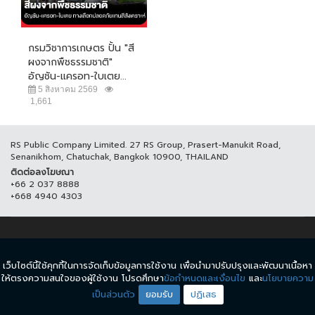
กรมวิชาการเกษตร ปั้น "สี
ผงจากพืชธรรมชาติ"
อัญชัน-แครอท-ใบเตย...
5 สิงหาคม 2569
1,661
RS Public Company Limited. 27 RS Group, Prasert-Manukit Road,
Senanikhom, Chatuchak, Bangkok 10900, THAILAND
ติดต่อลงโฆษณา
+66 2 037 8888
+668 4940 4303
© COPYRIGHT 2017 THAICH8.COM, ALL RIGHT RESERVED.
เว็บไซต์นี้ใช้คุกกี้ในการจัดเก็บข้อมูลการใช้งาน เพื่อนำมาปรับปรุงและพัฒนาเนื้อหา
ข้อกำหนดและเงื่อนไข
นโยบายความเป็นส่วนตัว
ให้ตรงความสนใจของผู้ใช้งาน โปรดศึกษา
ข้อกำหนดและเงื่อนไข
และ
นโยบายความ
เป็นส่วนตัว
ยอมรับ
ปฏิเสธ