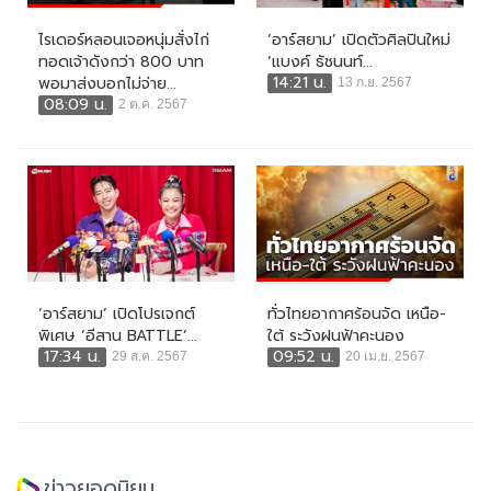
ไรเดอร์หลอนเจอหนุ่มสั่งไก่
‘อาร์สยาม’ เปิดตัวศิลปินใหม่
ทอดเจ้าดังกว่า 800 บาท
‘แบงค์ ธัชนนท์...
14:21 น.
พอมาส่งบอกไม่จ่าย...
13 ก.ย. 2567
08:09 น.
2 ต.ค. 2567
‘อาร์สยาม’ เปิดโปรเจกต์
ทั่วไทยอากาศร้อนจัด เหนือ-
พิเศษ ‘อีสาน BATTLE’...
ใต้ ระวังฝนฟ้าคะนอง
17:34 น.
09:52 น.
29 ส.ค. 2567
20 เม.ย. 2567
ข่าวยอดนิยม