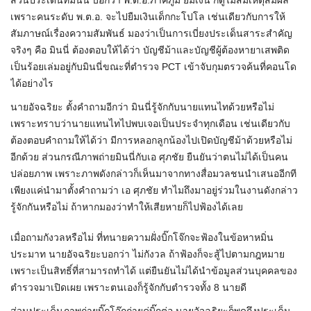
ส่วนประเด็นที่มินนี่ บอกว่า พ.ต.อ.ภาคภูมิ ยืมเงิน ก็ดูไม่สมเหตุสมผล
เพราะคนระดับ พ.ต.อ. จะไปยืมเงินเด็กกะโปโล เช่นเดียวกับการให้
สัมภาษณ์เรื่องความสัมพันธ์ มองว่าเป็นการเบี่ยงประเด็นสาระสำคัญ
จริงๆ คือ มินนี่ ต้องตอบให้ได้ว่า บัญชีม้าและบัญชีผู้ต้องหายาเสพติด
เป็นร้อยเล่มอยู่กับมินนี่ขณะที่ตำรวจ PCT เข้าจับกุมตรวจค้นที่คอนโด
ได้อย่างไร
นายอัจฉริยะ ตั้งคำถามอีกว่า มินนี่รู้จักกับนายแทนไทด้วยหรือไม่
เพราะทราบว่านายแทนไทไปพบเจอเป็นประจำทุกเดือน เช่นเดียวกับ
ต้องตอบคำถามให้ได้ว่า มีการหลอกลูกน้องไปเปิดบัญชีม้าด้วยหรือไม่
อีกด้วย ส่วนกรณีภาพถ่ายมินนี่กับเอ ศุภชัย ยืนยันว่าตนไม่ได้เป็นคน
ปล่อยภาพ เพราะภาพดังกล่าวก็เห็นมาจากทางสื่อมวลชนนำเสนออีกที
เพียงแค่นำมาตั้งคำถามว่า เอ ศุภชัย ทำไมถึงมาอยู่ร่วมในงานดังกล่าว
รู้จักกันหรือไม่ ถ้าหากมองว่าทำให้เสียหายก็ไปฟ้องได้เลย
เมื่อถามกังวลหรือไม่ ที่ทนายความฝั่งบิ๊กโจ๊กจะฟ้องในข้อหาหมิ่น
ประมาท นายอัจฉริยะบอกว่า ไม่กังวล ถ้าฟ้องก็จะสู้ไปตามกฎหมาย
เพราะเป็นสิทธิ์ที่สามารถทำได้ แต่ยืนยันไม่ได้นำข้อมูลส่วนบุคคลของ
ตำรวจมาเปิดเผย เพราะตนเองก็รู้จักกับตำรวจทั้ง 8 นายดี