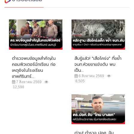
ตำรวจพบข้อมูลสำคัญใน
สืบรู้แล้ว! "เสือโคร่ง" ที่ขย้ำ
คอมพิวเตอร์นักเรียน ก่อ
จนท.ห้วยขาแข้งดับ พบ
เหตุยิงในโรงเรียน
เป็น...
เทพศิรินทร์...
6 สิงหาคม 2569
8,505
7 สิงหาคม 2569
12,598
ด่วน! ตำรวจ ปอศ. จับ