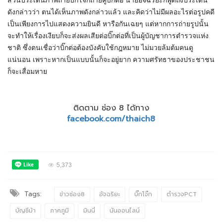
ส่วนประเด็นภาพถ่ายบิ๊กโจ๊กถ่ายคู่บิ๊กต่อ นายอัจฉริยะก็พูดถึงประเด็น
ดังกล่าวว่า ตนได้เห็นภาพดังกล่าวแล้ว และคิดว่าไม่มีผลอะไรต่อรูปคดี
เป็นเพียงการไปแสดงความยินดี หารือกันเฉยๆ แต่หากการถ่ายรูปนั้น
จะทำให้เรื่องเงียบก็จะส่งผลเสียต่อบิ๊กต่อที่เป็นผู้บัญชาการตำรวจแห่ง
ชาติ ซึ่งตนเชื่อว่าบิ๊กต่อต้องบังคับใช้กฎหมาย ไม่มวยล้มต้มคนดู
แน่นอน เพราะหากเป็นแบบนั้นก็จะอยู่ยาก ความศรัทธาของประชาชน
ก็จะเสื่อมหาย
ติดตาม ช่อง 8 ได้ทาง
facebook.com/thaich8
5,373
Tags:
ข่าวช่อง8
อัจฉริยะ
บิ๊กโจ๊ก
ตำรวจPCT
บัญชีม้า
ภาคภูมิ
มินนี่
นันออนไลน์