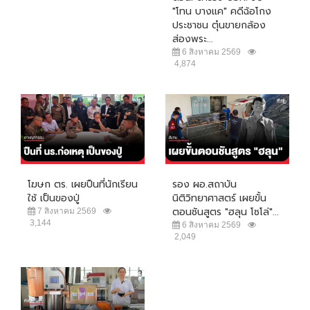
"โทน บางแค" คดีฉ้อโกง
ประชาชน ตุ๋นขายกล้อง
ส่องพระ...
6 สิงหาคม 2569
4,874
โฆษก ตร. เผยปืนที่นักเรียน
รอง ผอ.สถาบัน
ใช้ เป็นของปู่
นิติวิทยาศาสตร์ เผยขั้น
ตอนชันสูตร "ฮลุน โซโล่"...
7 สิงหาคม 2569
3,144
6 สิงหาคม 2569
2,049