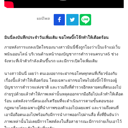
แชร์โพส
มินนี่ลงบันทึกประจำวันเพิ่มเติม ขอโทษบิ๊กโจ๊กทำให้เดือดร้อน
ภายหลังการแถลงเปิดใจของนางสาวมินนี่ซึ่งถูกโยงว่าเป็นเจ้าแม่เว็บ
พนันออนไลน์ บริเวณด้านหน้ากองบัญชาการตำรวจนครบาล5 ช่วง
จังหวะที่เจ้าตัวกำลังเดินขึ้นรถ และมีการเปิดใจเพิ่มเติม
นางสาวมินนี่ เผยว่า ตนเองอยากจะฝากขอโทษทุกคนที่เกี่ยวข้องกับ
เรื่องนี้แล้วทำให้เดือดร้อน โดยเฉพาะฝากขอโทษไปยังบิ๊กโจ๊กรองผู้
บัญชาการตำรวจแห่งชาติ และรวมถึงที่ตำรวจอีกหลายคนที่ตนเองไป
ถ่ายรูปด้วยแล้วทำให้ภาพเหล่านั้นหลุดออกจากมือถือไปแล้วทำให้เดือด
ร้อน แต่หลังจากนี้ตนเองก็เตรียมที่จะดำเนินการตามขั้นตอนของ
กฎหมายโดยเฉพาะผู้ที่นำภาพของตัวเองไปเผยแพร่ และรวมถึงคนที่
เอามือถือตนเองไปพร้อมกับมีการนำภาพออกไปผ่านสื่อ ทั้งที่ยืนยันว่า
ภาพเหล่านั้นไม่เคยมีการโพสต์ลงในสื่อสาธารณะมีการถ่ายเก็บเอาไว้