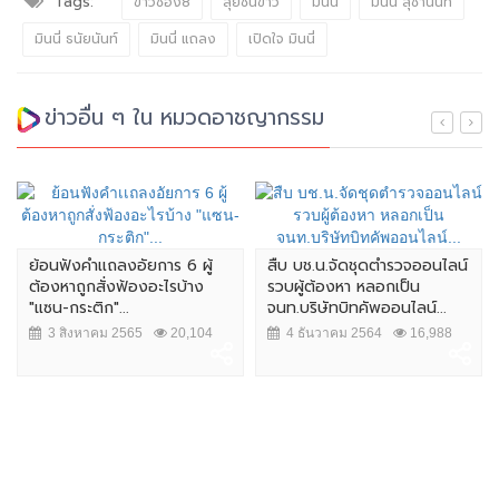
Tags:
ข่าวช่อง8
ลุยชนข่าว
มินนี่
มินนี่ สุชานันท์
มินนี่ ธนัยนันท์
มินนี่ แถลง
เปิดใจ มินนี่
ข่าวอื่น ๆ ใน หมวดอาชญากรรม
ย้อนฟังคำเเถลงอัยการ 6 ผู้
สืบ บช.น.จัดชุดตำรวจออนไลน์
ต้องหาถูกสั่งฟ้องอะไรบ้าง
รวบผู้ต้องหา หลอกเป็น
"แซน-กระติก"...
จนท.บริษัทบิทคัพออนไลน์...
3 สิงหาคม 2565
20,104
4 ธันวาคม 2564
16,988