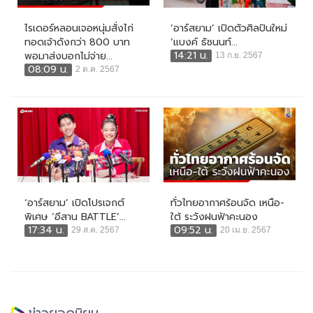
ไรเดอร์หลอนเจอหนุ่มสั่งไก่
‘อาร์สยาม’ เปิดตัวศิลปินใหม่
ทอดเจ้าดังกว่า 800 บาท
‘แบงค์ ธัชนนท์...
14:21 น.
พอมาส่งบอกไม่จ่าย...
13 ก.ย. 2567
08:09 น.
2 ต.ค. 2567
‘อาร์สยาม’ เปิดโปรเจกต์
ทั่วไทยอากาศร้อนจัด เหนือ-
พิเศษ ‘อีสาน BATTLE’...
ใต้ ระวังฝนฟ้าคะนอง
17:34 น.
09:52 น.
29 ส.ค. 2567
20 เม.ย. 2567