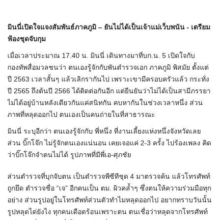
มินนี่เปิดใจแจงสัมพันธ์ภาคภูมิ – ยันไม่ได้เป็นเจ้าแม่เว็บพนัน - เตรียม
ฟ้องชุดจับกุม
เมื่อเวลาประมาณ 17.40 น. มินนี่ เดินทางมาที่บก.น. 5 เปิดใจกับ
กองทัพสื่อมวลชนว่า ตนเองรู้จักกับพันตำรวจเอก ภาคภูมิ พิสมัย ตั้งแต่
ปี 2563 เวลาสั้นๆ แล้วเลิกรากันไป เพราะเขามีครอบครัวแล้ว กระทั่ง
ปี 2565 ถึงต้นปี 2566 ได้ติดต่อกันอีก แต่ยืนยันว่าไม่ได้เป็นสามีภรรยา
ไม่ได้อยู่บ้านหลังเดียวกันแค่สนิทกัน คบหากันในช่วงเวลาหนึ่ง ส่วน
ภาพที่หลุดออกไป ตนเองเป็นคนถ่ายในที่สาธารณะ
มินนี่ ระบุอีกว่า ตนเองรู้จักกับ พี่หนึ่ง ที่งานเลี้ยงแห่งหนึ่งจังหวัดเลย
ส่วน บิ๊กโจ๊ก ไม่รู้จักตนเองแน่นอน เคยเจอแค่ 2-3 ครั้ง ไปร้องเพลง คิด
ว่าบิ๊กโจ๊กจำตนไม่ได้ รูปภาพที่มีพี่เอ-ศุภชัย
ส่วนตำรวจที่บุกจับตน เป็นตำรวจพีซีทีชุด 4 มาตรวจค้น แล้วโทรศัพท์
ถูกยึด ตำรวจชื่อ “เจ” อีกคนเป็น ตม. ผิวคล้ำๆ ซึ่งตนให้ความร่วมมือทุก
อย่าง ส่วนรูปอยู่ในโทรศัพท์ส่วนตัวทำไมหลุดออกไป อยากทราบวันนั้น
รูปหลุดได่ยังไง ทุกคนเดือดร้อนเพราะตน ตนเชื่อว่าหลุดจากโทรศัพท์