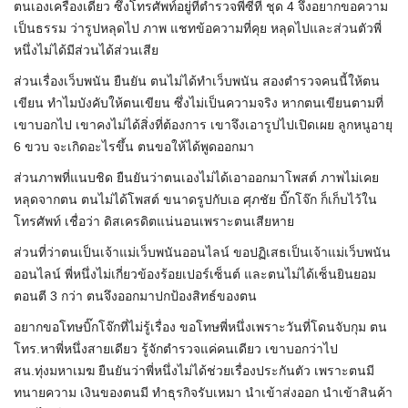
ตนเองเครื่องเดียว ซึ่งโทรศัพท์อยู่ที่ตำรวจพีซีที ชุด 4 จึงอยากขอความ
เป็นธรรม ว่ารูปหลุดไป ภาพ แชทข้อความที่คุย หลุดไปและส่วนตัวพี่
หนึ่งไม่ได้มีส่วนได้ส่วนเสีย
ส่วนเรื่องเว็บพนัน ยืนยัน ตนไม่ได้ทำเว็บพนัน สองตำรวจคนนี้ให้ตน
เขียน ทำไมบังคับให้ตนเขียน ซึ่งไม่เป็นความจริง หากตนเขียนตามที่
เขาบอกไป เขาคงไม่ได้สิ่งที่ต้องการ เขาจึงเอารูปไปเปิดเผย ลูกหนูอายุ
6 ขวบ จะเกิดอะไรขึ้น ตนขอให้ได้พูดออกมา
ส่วนภาพที่แนบชิด ยืนยันว่าตนเองไม่ได้เอาออกมาโพสต์ ภาพไม่เคย
หลุดจากตน ตนไม่ได้โพสต์ ขนาดรูปกับเอ ศุภชัย บิ๊กโจ๊ก ก็เก็บไว้ใน
โทรศัพท์ เชื่อว่า ดิสเครดิตแน่นอนเพราะตนเสียหาย
ส่วนที่ว่าตนเป็นเจ้าแม่เว็บพนันออนไลน์ ขอปฏิเสธเป็นเจ้าแม่เว็บพนัน
ออนไลน์ พี่หนึ่งไม่เกี่ยวข้องร้อยเปอร์เซ็นต์ และตนไม่ได้เซ็นยินยอม
ตอนตี 3 กว่า ตนจึงออกมาปกป้องสิทธ์ของตน
อยากขอโทษบิ๊กโจ๊กที่ไม่รู้เรื่อง ขอโทษพี่หนึ่งเพราะวันที่โดนจับกุม ตน
โทร.หาพี่หนึ่งสายเดียว รู้จักตำรวจแค่คนเดียว เขาบอกว่าไป
สน.ทุ่งมหาเมฆ ยืนยันว่าพี่หนึ่งไม่ได้ช่วยเรื่องประกันตัว เพราะตนมี
ทนายความ เงินของตนมี ทำธุรกิจรับเหมา นำเข้าส่งออก นำเข้าสินค้า