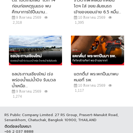
ตร. เปิดไทม์ไลน์ "เด็ก 14"
ราวตากผ้าหล่นจากคอน
ก่อนก่อเหตุรุนแรง พบ
โดฯ ใส่ จยย.ล้มชนรถ
ศึกษาการใช้ปืนนาน...
เจ้าของยอมจ่าย 6.5 หมื่น...
9 สิงหาคม 2569
10 สิงหาคม 2569
2,318
1,395
ชลประทานเชียงใหม่ เร่ง
แตกตื่น! พระพกปืนมาพบ
พร่องน้ำแม่น้ำปิง รับมวล
หมอที่ รพ.
น้ำเหนือ...
10 สิงหาคม 2569
1,117
9 สิงหาคม 2569
1,274
RS Public Company Limited. 27 RS Group, Prasert-Manukit Road,
Senanikhom, Chatuchak, Bangkok 10900, THAILAND
ติดต่อลงโฆษณา
+66 2 037 8888