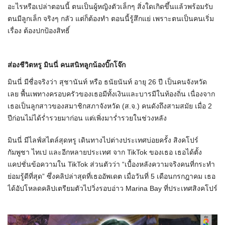
อะไรหรือเปล่าตอนนี้ ตนเป็นผู้หญิงตัวเล็กๆ สิ่งใดเกิดขึ้นแล้วพร้อมรับ
ตนมีลูกเล็ก จริงๆ กลัว แต่ก็ต้องทำ ตอนนี้รู้สึกแย่ เพราะตนเป็นคนเริ่ม
เรื่อง ต้องปกป้องสิทธิ์
ส่องชีวิตหรู มินนี่ คนสนิทลูกน้องบิ๊กโจ๊ก
มินนี่ มีชื่อจริงว่า สุชานันท์ หรือ ธนัยนันท์ อายุ 26 ปี เป็นคนจังหวัด
เลย พื้นเพทางครอบครัวของเธอมีทั้งเงินและบารมีในท้องถิ่น เนื่องจาก
เธอเป็นลูกสาวของสมาชิกสภาจังหวัด (ส.จ.) คนดังถึงสามสมัย เมื่อ 2
ปีก่อนไม่ได้ร่ำรวยมาก่อน แต่เพิ่งมาร่ำรวยในช่วงหลัง
มินนี่ มีไลฟ์สไตล์สุดหรู เดินทางไปต่างประเทศบ่อยครั้ง สิงคโปร์
กัมพูชา ไทเป และอีกหลายประเทศ จาก TikTok ของเธอ เธอได้ตั้ง
แคปชั่นข้อความใน TikTok ส่วนตัวว่า “เบื้องหลังความจริงคนที่กระทำ
ย่อมรู้ดีที่สุด” ซึ่งคลิปล่าสุดที่เธออัพเดต เมื่อวันที่ 5 เดือนกรกฎาคม เธอ
ได้อัปโหลดคลิปเตรียมตัวไปวิ่งรอบอ่าว Marina Bay ที่ประเทศสิงคโปร์