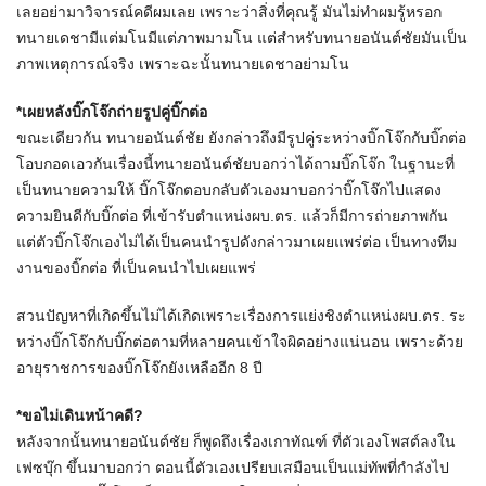
เลยอย่ามาวิจารณ์คดีผมเลย เพราะว่าสิ่งที่คุณรู้ มันไม่ทำผมรู้หรอก
ทนายเดชามีแต่มโนมีแต่ภาพมามโน แต่สำหรับทนายอนันต์ชัยมันเป็น
ภาพเหตุการณ์จริง เพราะฉะนั้นทนายเดชาอย่ามโน
*เผยหลังบิ๊กโจ๊กถ่ายรูปคู่บิ๊กต่อ
ขณะเดียวกัน ทนายอนันต์ชัย ยังกล่าวถึงมีรูปคู่ระหว่างบิ๊กโจ๊กกับบิ๊กต่อ
โอบกอดเอวกันเรื่องนี้ทนายอนันต์ชัยบอกว่าได้ถามบิ๊กโจ๊ก ในฐานะที่
เป็นทนายความให้ บิ๊กโจ๊กตอบกลับตัวเองมาบอกว่าบิ๊กโจ๊กไปแสดง
ความยินดีกับบิ๊กต่อ ที่เข้ารับตำแหน่งผบ.ตร. แล้วก็มีการถ่ายภาพกัน
แต่ตัวบิ๊กโจ๊กเองไม่ได้เป็นคนนำรูปดังกล่าวมาเผยแพร่ต่อ เป็นทางทีม
งานของบิ๊กต่อ ที่เป็นคนนำไปเผยแพร่
สวนปัญหาที่เกิดขึ้นไม่ได้เกิดเพราะเรื่องการแย่งชิงตำแหน่งผบ.ตร. ระ
หว่างบิ๊กโจ๊กกับบิ๊กต่อตามที่หลายคนเข้าใจผิดอย่างแน่นอน เพราะด้วย
อายุราชการของบิ๊กโจ๊กยังเหลืออีก 8 ปี
*ขอไม่เดินหน้าคดี?
หลังจากนั้นทนายอนันต์ชัย ก็พูดถึงเรื่องเกาทัณฑ์ ที่ตัวเองโพสต์ลงใน
เฟซบุ๊ก ขึ้นมาบอกว่า ตอนนี้ตัวเองเปรียบเสมือนเป็นแม่ทัพที่กำลังไป