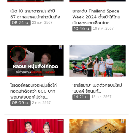
เปิด 10 ฉายาดาราประจำปี
ยกระดับ Thailand Space
67 จากสมาคมนักข่าวบันเทิง
Week 2024 ตั้งเป้าให้ไทย
08:24 น.
เป็นจุดหมายเชื่อมโยง...
23 ธ.ค. 2567
10:46 น.
10 ต.ค. 2567
ไรเดอร์หลอนเจอหนุ่มสั่งไก่
‘อาร์สยาม’ เปิดตัวศิลปินใหม่
ทอดเจ้าดังกว่า 800 บาท
‘แบงค์ ธัชนนท์...
14:21 น.
พอมาส่งบอกไม่จ่าย...
13 ก.ย. 2567
08:09 น.
2 ต.ค. 2567