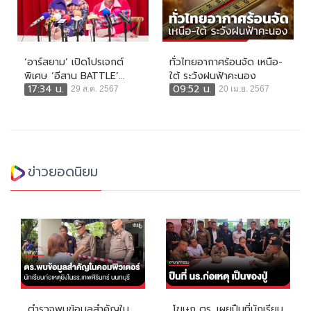
‘อาร์สยาม’ เปิดโปรเจกต์
ทั่วไทยอากาศร้อนจัด เหนือ-
พิเศษ ‘อีสาน BATTLE’...
ใต้ ระวังฝนฟ้าคะนอง
17:34 น.
09:52 น.
29 ส.ค. 2567
20 เม.ย. 2567
ข่าวยอดนิยม
ตำรวจพบข้อมูลสำคัญใน
โฆษก ตร. เผยปืนที่นักเรียน