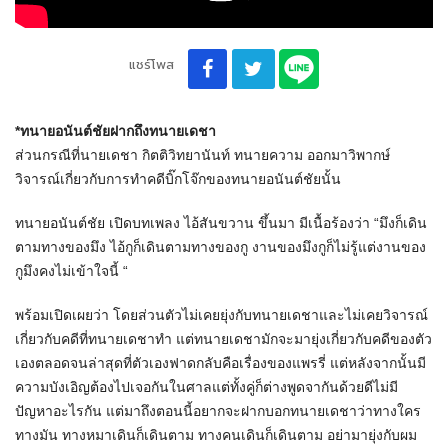
แชร์โพส
*ทนายอนันต์ชัยฝากถึงทนายเดชา
ส่วนกรณีที่นายเดชา กิตติวิทยานันท์ ทนายความ ออกมาวิพากษ์
วิจารณ์เกี่ยวกับการทำคดีบิ๊กโจ๊กของทนายอนันต์ชัยนั้น
ทนายอนันต์ชัย เปิดบทเพลง ไอ้สันขวาน ขึ้นมา มีเนื้อร้องว่า “มึงก็เดิน
ตามทางของมึง ไอ้กูก็เดินตามทางของกู งานของมึงกูก็ไม่รู้แต่งานของ
กูมึงคงไม่เข้าใจนี้ “
พร้อมเปิดเผยว่า โดยส่วนตัวไม่เคยยุ่งกับทนายเดชาและไม่เคยวิจารณ์
เกี่ยวกับคดีที่ทนายเดชาทำ แต่ทนายเดชามักจะมายุ่งเกี่ยวกับคดีของตัว
เองตลอดจนล่าสุดที่ตัวเองฟาดกลับคือเรื่องของแพรรี่ แต่หลังจากนั้นมี
ความบังเอิญต้องไปเจอกันในศาลแต่ทั้งคู่ก็ต่างพูดจากันด้วยดีไม่มี
ปัญหาอะไรกัน แต่มาถึงตอนนี้อยากจะฝากบอกทนายเดชาว่าทางใคร
ทางมัน ทางหมาเดินก็เดินตาม ทางคนเดินก็เดินตาม อย่ามายุ่งกับผม