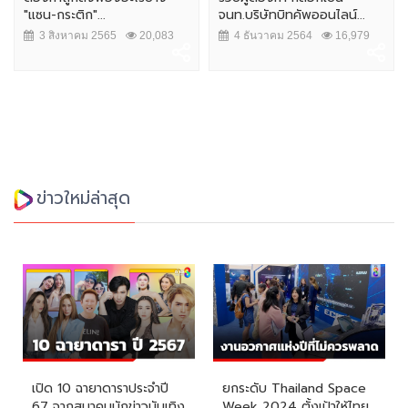
.
จนท.บริษัทบิทคัพออนไลน์...
การรักษาความปลอ
65
20,083
4 ธันวาคม 2564
16,979
7 สิงหาคม 2564
ข่าวใหม่ล่าสุด
เปิด 10 ฉายาดาราประจำปี
ยกระดับ Thailand Space
67 จากสมาคมนักข่าวบันเทิง
Week 2024 ตั้งเป้าให้ไทย