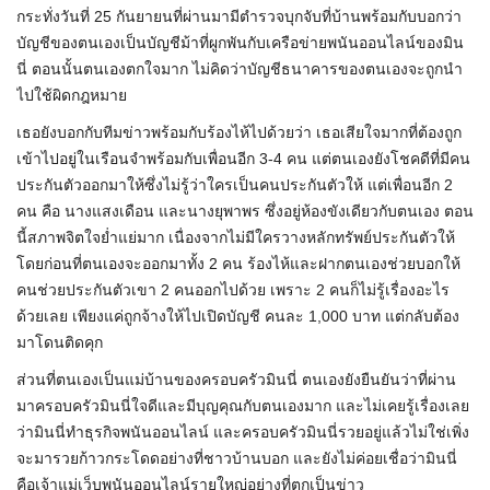
กระทั่งวันที่ 25 กันยายนที่ผ่านมามีตำรวจบุกจับที่บ้านพร้อมกับบอกว่า
บัญชีของตนเองเป็นบัญชีม้าที่ผูกพันกับเครือข่ายพนันออนไลน์ของมิน
นี่ ตอนนั้นตนเองตกใจมาก ไม่คิดว่าบัญชีธนาคารของตนเองจะถูกนำ
ไปใช้ผิดกฎหมาย
เธอยังบอกกับทีมข่าวพร้อมกับร้องไห้ไปด้วยว่า เธอเสียใจมากที่ต้องถูก
เข้าไปอยู่ในเรือนจำพร้อมกับเพื่อนอีก 3-4 คน แต่ตนเองยังโชคดีที่มีคน
ประกันตัวออกมาให้ซึ่งไม่รู้ว่าใครเป็นคนประกันตัวให้ แต่เพื่อนอีก 2
คน คือ นางแสงเดือน และนางยุพาพร ซึ่งอยู่ห้องขังเดียวกับตนเอง ตอน
นี้สภาพจิตใจย่ำแย่มาก เนื่องจากไม่มีใครวางหลักทรัพย์ประกันตัวให้
โดยก่อนที่ตนเองจะออกมาทั้ง 2 คน ร้องไห้และฝากตนเองช่วยบอกให้
คนช่วยประกันตัวเขา 2 คนออกไปด้วย เพราะ 2 คนก็ไม่รู้เรื่องอะไร
ด้วยเลย เพียงแค่ถูกจ้างให้ไปเปิดบัญชี คนละ 1,000 บาท แต่กลับต้อง
มาโดนติดคุก
ส่วนที่ตนเองเป็นแม่บ้านของครอบครัวมินนี่ ตนเองยังยืนยันว่าที่ผ่าน
มาครอบครัวมินนี่ใจดีและมีบุญคุณกับตนเองมาก และไม่เคยรู้เรื่องเลย
ว่ามินนี่ทำธุรกิจพนันออนไลน์ และครอบครัวมินนี่รวยอยู่แล้วไม่ใช่เพิ่ง
จะมารวยก้าวกระโดดอย่างที่ชาวบ้านบอก และยังไม่ค่อยเชื่อว่ามินนี่
คือเจ้าแม่เว็บพนันออนไลน์รายใหญ่อย่างที่ตกเป็นข่าว