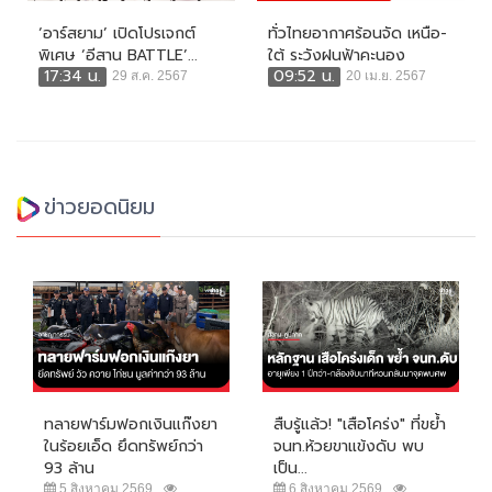
‘อาร์สยาม’ เปิดโปรเจกต์
ทั่วไทยอากาศร้อนจัด เหนือ-
พิเศษ ‘อีสาน BATTLE’...
ใต้ ระวังฝนฟ้าคะนอง
17:34 น.
09:52 น.
29 ส.ค. 2567
20 เม.ย. 2567
ข่าวยอดนิยม
ทลายฟาร์มฟอกเงินแก๊งยา
สืบรู้แล้ว! "เสือโคร่ง" ที่ขย้ำ
ในร้อยเอ็ด ยึดทรัพย์กว่า
จนท.ห้วยขาแข้งดับ พบ
93 ล้าน
เป็น...
5 สิงหาคม 2569
6 สิงหาคม 2569