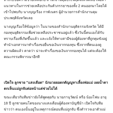
แนวทางในการช่วยเหลือประกันตัวภรรยาของทั้ง 2 คนออกมาโดยได้
เข้าไปพบกับ นางบุญเรือง กาฬเนตร ผู้อำนวยการสำนักงานคุม
ประพฤติจังหวัดเลย
นางบุญเรืองให้ข้อมูลว่า ในนามของสำนักงานยุติธรรมจังหวัด ได้มี
กองทุนยุติธรรมเพื่อช่วยเหลือประชาชนอยู่แล้ว ซึ่งวันนี้ตนเองได้รับ
ทราบเรื่องที่เกิดขึ้นแล้ว และแจ้งให้ทางสามีของผู้ต้องหาที่ถูกคุมขังอยู่
ทำนำเอกสารมาทำเรื่องขอยื่นขอเงินจากกองทุน ซึ่งจากที่ตนเองดู
ความผิดแล้ว คาดว่า น่าจะทำเรื่องขอเงินจากกองทุนได้ แต่จะต้องให้
คณะกรรมพิจารณาอีกที
เปิดใจ ลูกชาย ”แสงเดือด“ นักมวยยอดกตัญญูหาเลี้ยงพ่อแม่ เผยน้ำตา
ตกเห็นแม่ถูกจับต่อหน้าแต่ช่วยไม่ได้
ขณะเดียวกันทีมข่าวยังได้พูดคุยกับ นายภานุวัฒน์ หรือ น้องโฟม อายุ
18 ปี ลูกชายคนโตของนางแสงเดือนผู้ต้องหาบัญชีม้า เปิดใจกับทีม
ข่าวว่า ตนเองนั้นอยู่ในเหตุการณ์ตอนที่แม่ถูกจับ ซึ่งตำรวจเอาตัวแม่