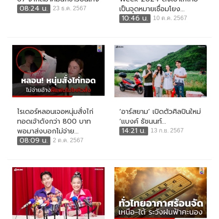
08:24 น.
เป็นจุดหมายเชื่อมโยง...
23 ธ.ค. 2567
10:46 น.
10 ต.ค. 2567
ไรเดอร์หลอนเจอหนุ่มสั่งไก่
‘อาร์สยาม’ เปิดตัวศิลปินใหม่
ทอดเจ้าดังกว่า 800 บาท
‘แบงค์ ธัชนนท์...
14:21 น.
พอมาส่งบอกไม่จ่าย...
13 ก.ย. 2567
08:09 น.
2 ต.ค. 2567