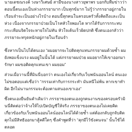
นายเดชณรงค์ วงษาวิเศษย์ สามีของนางสาวยุพาพร บอกกับทีมข่าวว่า
ตอนนี้ตนเองเป็นห่วงภรรยามาก เป็นทุกข์มาก ไม่รู้ว่าภรรยาอยู่ภายใน
เรือนจำจะเป็นอย่างไรบ้าง ตอนนี้ทุกคนในครอบครัวทั้งคิดถึงและเป็น
ห่วง เนื่องจากภรรยาป่วยเป็นโรคหัวใจพองโต หากได้รับการกระทบ
กระเทือนจิตใจจะหายใจไม่ทัน หัวใจเต้นเร็วผิดปกติ ซึ่งตนเองกลัวว่า
ภรรยาจะทรุดหนักอยู่ภายในเรือนจำ
ซึ่งหากเป็นไปได้ตนเอง “ผมอยากจะไปติดคุกแทนภรรยาผมด้วยซ้ำ ผม
ยังพอแข็งแรง ผมอยู่ในนั้นได้ แต่ภรรยาผมป่วย ผมอยากให้เขาออกมา
รักษา ผมขอติดคุกแทนเขา ผมยอม”
ส่วนเมื่อวานนี้ที่มินนี่บอกว่า ตนเองไม่เกี่ยวกับเว็บพนันออนไลน์ ตนเอง
ไม่ขอตอบแต่เชื่อว่า “กรรมเท่ากับการกระทำ มันหนีไม่พ้น หากเขาทำ
ผิด อีกไม่นานกรรมจะต้องตามสนองเขาเอง“
ซึ่งตนเองยืนยันคำเดิมว่า ภรรยาของตนเองถูกคนงานของครอบครัวมิ
นนี่ติดต่อว่าจ้างให้ไปเปิดบัญชีให้จริง ภรรยาของตนเองไม่เคยคิด
เกี่ยวข้องกับเว็บพนันออนไลน์ออนไลน์ได้ด้วยซ้ำ แต่ต้องกลับถูกจับติด
คุกไม่มีสิทธิออกมาสู้คดีใดๆ ซึ่งคำพูดที่ว่า “คุกมีไว้ขังคนจน” นั้นใช้ได้
ตลอด