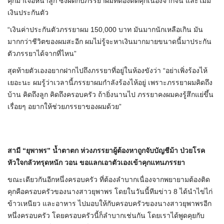
คุกมาเจอหน้าลูก ซึ่งผิดกับภรรยาผมที่ต้องติดคุกเนื่องจากจน และไม่มี
เงินประกันตัว
“เงินค่าประกันตัวภรรยาผม 150,000 บาท มันมากนักเหลือเกิน มัน
มากกว่าชีวิตของผมสะอีก ผมไม่รู้จะหาเงินมากมายขนาดนี้มาประกัน
ตัวภรรยาได้จากที่ไหน”
สุดท้ายตัวเองอยากฝากไปถึงภรรยาที่อยู่ในห้องขังว่า “อย่าเพิ่งร้องไห้
เยอะนะ ผมรู้ว่าเวลานี้ภรรยาผมกำลังร้องไห้อยู่ เพราะภรรยาผมคิดถึง
บ้าน คิดถึงลูก คิดถึงครอบครัว ถ้ายิ่งนานไป ภรรยาคงผมคงรู้สึกแย่ขึ้น
เรื่อยๆ อยากให้ช่วยภรรยาของผมด้วย”
สามี “ยุพาพร” น้ำตาตก ห่วงภรรยาผู้ต้องหาถูกจับบัญชีม้า ป่วยโรค
หัวใจกลัวทรุดหนัก วอน ขอแลกเอาตัวเองเข้าคุกแทนภรรยา
ขณะเดียวกันอีกหนึ่งครอบครัว ที่ต้องลำบากเนื่องจากพยายามต้องติด
คุกคือครอบครัวของนางสาวยุพาพร โดยในวันนี้ทีมข่าว 8 ได้นำไข่ไก่
ข้าวเหนียว และอาหาร ไปมอบให้กับครอบครัวของนางสาวยุพาพรอีก
หนึ่งครอบครัว โดยครอบครัวนี้ก็ลำบากเช่นกัน โดยเราได้พูดคุยกับ