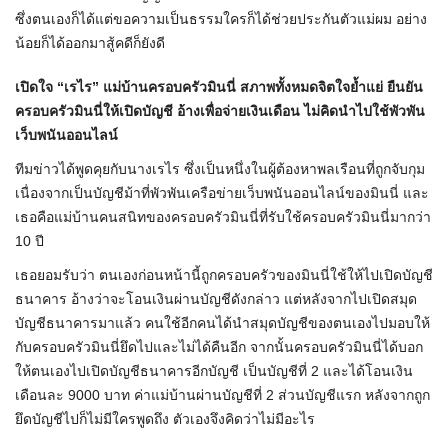
ซึ่งตนเองก็ได้แต่ขอความเป็นธรรมใครก็ได้ช่วยประกันตัวแม่ผม อย่าง
น้อยก็ได้ออกมาสู้คดีก็ยังดี
เปิดใจ “เรไร” แม่บ้านครอบครัวมินนี่ สภาพทั้งหมดจิตใจย้ำแย่ ยืนยัน
ครอบครัวมินนี่ให้เปิดบัญชี อ้างเพื่อจ่ายเงินเดือน ไม่คิดนำไปใช้พัวพัน
เว็บพนันออนไลน์
ทีมข่าวได้พูดคุยกับนางเรไร ซึ่งเป็นหนึ่งในผู้ต้องหาพลเรือนที่ถูกจับกุม
เนื่องจากเป็นบัญชีม้าที่พัวพันเครือข่ายเว็บพนันออนไลน์ของมินนี่ และ
เธอคือแม่บ้านคนสนิทของครอบครัวมินนี่ที่รับใช้ครอบครัวมินนี่มากว่า
10 ปี
เธอยอมรับว่า ตนเองก่อนหน้านี้ถูกครอบครัวของมินนี่ใช้ให้ไปเปิดบัญชี
ธนาคาร อ้างว่าจะโอนเงินผ่านบัญชีดังกล่าว แต่หลังจากไปเปิดสมุด
บัญชีธนาคารมาแล้ว คนใช้อีกคนได้นำสมุดบัญชีของตนเองไปมอบให้
กับครอบครัวมินนี่ยึดไปและไม่ได้คืนอีก จากนั้นครอบครัวมินนี่ได้บอก
ให้ตนเองไปเปิดบัญชีธนาคารอีกบัญชี เป็นบัญชีที่ 2 และได้โอนเงิน
เดือนละ 9000 บาท ค่าแม่บ้านผ่านบัญชีที่ 2 ส่วนบัญชีแรก หลังจากถูก
ยึดบัญชีไปก็ไม่มีใครพูดถึง ตัวเองจึงคิดว่าไม่มีอะไร