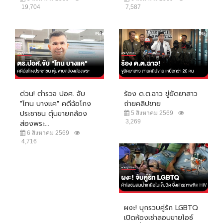
19,704
7,587
ด่วน! ตำรวจ ปอศ. จับ
ร้อง ด.ต.ฉาว ขู่ยัดยาสาว
"โทน บางแค" คดีฉ้อโกง
ถ่ายคลิปขาย
ประชาชน ตุ๋นขายกล้อง
5 สิงหาคม 2569
3,269
ส่องพระ...
6 สิงหาคม 2569
4,716
ผงะ! บุกรวบคู่รัก LGBTQ
เปิดห้องเช่าลอบขายไอซ์