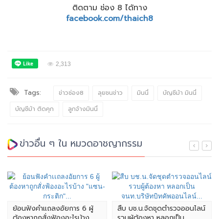
ติดตาม ช่อง 8 ได้ทาง
facebook.com/thaich8
2,313
Tags:
ข่าวช่อง8
ลุยชนข่าว
มินนี่
บัญชีม้า มินนี่
บัญชีม้า ติดคุก
ลูกจ้างมินนี่
ข่าวอื่น ๆ ใน หมวดอาชญากรรม
อัยการ 6 ผู้
สืบ บช.น.จัดชุดตำรวจออนไลน์
ผบ.ตร. เผย แจ้ง 
้องอะไรบ้าง
รวบผู้ต้องหา หลอกเป็น
หญิงชาวสวิส เตร