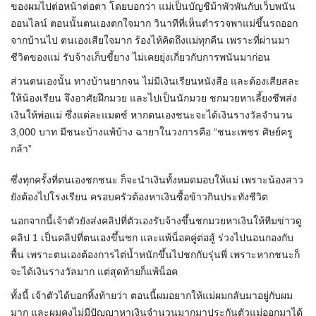
ของผมไปต่อหน้าต่อตา โดยบอกว่า แม่เป็นบัญชีม้าพัวพันกับเว็บพนัน
ออนไลน์ ตอนนั้นตนเองตกใจมาก วินาทีที่เห็นตำรวจพาแม่ขึ้นรถออก
จากบ้านไป ตนเองเสียใจมาก ร้องไห้คิดถึงแม่ทุกคืน เพราะที่ผ่านมา
ชีวิตของแม่ รับจ้างเก็บขี้ยาง ไม่เคยยุ่งเกี่ยวกับการพนันมาก่อน
ส่วนตนเองนั้น ทางบ้านยากจน ไม่มีเงินเรียนหนังสือ และต้องเสียสละ
ให้น้องเรียน จึงอาศัยฝึกมวย และไปเป็นนักมวย ชกมวยหาเลี้ยงชีพส่ง
เงินให้พ่อแม่ ซึ่งแต่ละแมตซ์ หากตนเองชนะจะได้เงินรางวัลจำนวน
3,000 บาท มีชนะบ้างแพ้บ้าง ฉายาในวงการคือ “ชนะเพชร ศิษย์ครู
กล้า”
ซึ่งทุกครั้งที่ตนเองชกชนะ ก็จะนำเงินทั้งหมดมอบให้แม่ เพราะน้องสาว
ยังต้องไปโรงเรียน ครอบครัวต้องหาเงินซื้อข้าวกินประทังชีวิต
นอกจากนี้เจ้าตัวยังส่งคลิปที่ตัวเองรับจ้างขึ้นชกมวยหาเงินให้ทีมข่าวดู
คลิป 1 เป็นคลิปที่ตนเองขึ้นชก และแพ้น็อคคู่ต่อสู้ ร่วงไปนอนกองกับ
พื้น เพราะตนเองต้องการไต่น้ำหนักขึ้นไปชกกับรุ่นพี่ เพราะหากชนะก็
จะได้เงินรางวัลมาก แต่สุดท้ายก็แพ้น็อค
ทั้งนี้ เจ้าตัวได้บอกทิ้งท้ายว่า ตอนนี้ผมอยากให้แม่ผมกลับมาอยู่กับผม
มาก และผมคงไม่มีปัญญาหาเงินจำนวนมากมาประกันตัวแม่ออกมาได้