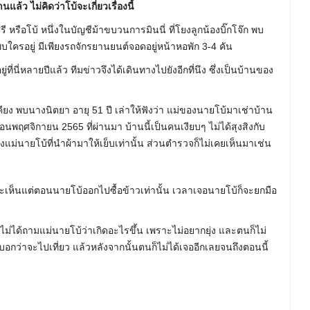
นแล้ว ไม่คิดว่าโบ้จะเกี่ยวเรื่องนี้
รี หรือโบ้ หนึ่งในบัญชีม้าขบวนการมินนี่ ที่โยงลูกน้องบิ๊กโจ๊ก พบ
พบใครอยู่ มีเพียงรถจักรยานยนต์จอดอยู่หน้าหอพัก 3-4 คัน
ี่นี่หลายปีแล้ว ทีมข่าวจึงได้เดินทางไปยังอีกที่นึง ซึ่งเป็นบ้านของ
ยง พบนางนิตยา อายุ 51 ปี เล่าให้ฟังว่า แม่ของนายโบ้มาเช่าบ้าน
ือนพฤศจิกายน 2565 ที่ผ่านมา บ้านนี้เป็นคนเงียบๆ ไม่ได้สุงสิงกับ
งแม่นายโบ้ที่นำผ้ามาให้เย็บเท่านั้น ส่วนตำรวจก็ไม่เคยเห็นมาเช่น
 จะเห็นแต่ตอนนายโบ้ออกไปซื้อข้าวเท่านั้น เวลาเจอนายโบ้ก็จะยกมือ
ตนก็ไม่ได้ถามแม่นายโบ้ว่าเกิดอะไรขึ้น เพราะไม่อยากยุ่ง และตนก็ไม่
บ้บอกว่าจะไปเที่ยว แล้วหลังจากนั้นตนก็ไม่ได้เจออีกเลยจนถึงตอนนี้