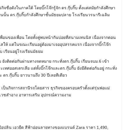
ื่อดังในภาคใต้ โดยบิ๊กโจ๊กรู้จัก ดร.กุ๊บกิ๊บ ตั้งแต่สมัยกำลังศึกษา
ั้น ดร.กุ๊บกิ๊บกำลังศึกษาชั้นมัธยมปลาย โรงเรียนวรนารีเฉลิม
นเพื่อนของเพื่อน โดยทั้งคู่พบหน้ากันบ่อยที่สนามเทนนิส เนื่องจากตอน
สให้ แต่ในขณะเรียนอยู่ต้องมาเจออุปสรรคแรก เนื่องจากบิ๊กโจ๊ก
บ เรียนอยู่โรงเรียนมัธยม
บ ยังติดต่อกันผ่านทางจดหมาย กระทั่งดร.กุ๊บกิ๊บ เรียนจบม.6 เข้า
ออสเตรเลีย แต่ทั้งบิ๊กโจ๊กและดร.กุ๊บกิ๊บ ยังมีติดต่อกันอยู่ กระทั่ง
ดร.กุ๊บกิ๊บ ยาวนานถึง 30 ปีเลยทีเดียว
ัด เป็นกิจการสถานีรถโดยสาร ธุรกิจของครอบครัวตั้งแต่รุ่นพ่อแม่
ง เวชสำอาง อาหารเสริม อุปกรณ์ความงาม
้าป๊อปลิน เอวยืด สีฟ้าอ่อนลายทางของแบรนด์ Zara ราคา 1,490,