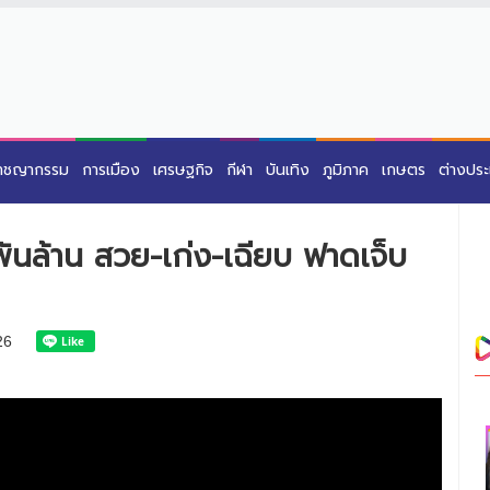
าชญากรรม
การเมือง
เศรษฐกิจ
กีฬา
บันเทิง
ภูมิภาค
เกษตร
ต่างปร
พันล้าน สวย-เก่ง-เฉียบ ฟาดเจ็บ
26