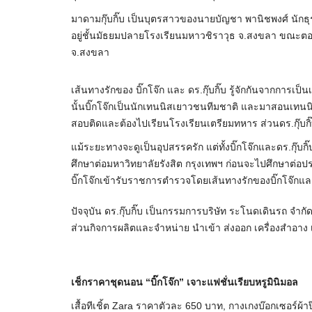
มาดามกุ๊บกิ๊บ เป็นบุตรสาวของนายบัญชา พานิชพงศ์ นักธุรกิจช
อยู่ชั้นมัธยมปลายโรงเรียนมหาวชิราวุธ จ.สงขลา ขณะตอนน
จ.สงขลา
เส้นทางรักของ บิ๊กโจ๊ก และ ดร.กุ๊บกิ๊บ รู้จักกันจากการเป็
นั้นบิ๊กโจ๊กเป็นนักเทนนิสเยาวชนทีมชาติ และมาสอนเทนนิ
สอบติดและต้องไปเรียนโรงเรียนเตรียมทหาร ส่วนดร.กุ๊บกิ๊
แม้ระยะทางจะดูเป็นอุปสรรครัก แต่ทั้งบิ๊กโจ๊กและดร.กุ๊บกิ๊
ศึกษาต่อมหาวิทยาลัยรังสิต กรุงเทพฯ ก่อนจะไปศึกษาต่อประเทศ
บิ๊กโจ๊กเข้ารับราชการตำรวจโดยเส้นทางรักของบิ๊กโจ๊กและ 
ปัจจุบัน ดร.กุ๊บกิ๊บ เป็นกรรมการบริษัท ระโนดเดินรถ จำก
ส่วนกิจการผลิตและจำหน่าย นำเข้า ส่งออก เครื่องสำอา
เช็กราคาชุดนอน “บิ๊กโจ๊ก” เจาะแฟชั่นเรียบหรูมินิมอล
เสื้อทีเชิ้ต Zara ราคาตัวละ 650 บาท, กางเกงบ๊อกเซอร์ผ