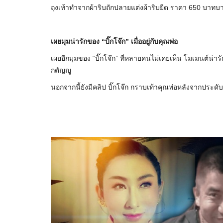
ถุงเท้าทำจากผ้าริบถักปลายแต่งผ้าริบยืด ราคา 650 บาทบ
เผยมุมน่ารักของ “บิ๊กโจ๊ก” เมื่ออยู่กับคุณพ่อ
เผยอีกมุมของ “บิ๊กโจ๊ก” ที่หลายคนไม่เคยเห็น โมเมนต์น่ารั
กตัญญู
นอกจากนี้ยังมีคลิป บิ๊กโจ๊ก กราบเท้าคุณพ่อหลังจากประดับ