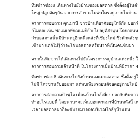
ทีมข่าวช่อง8 เดินทางไปยังบ้านของบอสตาล ซึ่งตั้งอยู่ใน
ใหญ่ ปลูกติดๆกัน จากการสำรวจไม่พบใครอยู่ ภายในบ้าน แต่ป
จากการสอบถาม คุณมานี ชาวบ้านที่อาศัยอยู่ใกล้กัน บอกว่า
ก็ไม่ค่อยเห็น พอแม่เกษียณแม่ก็ย้ายไปอยู่ที่ลำพูน โดยก่อนห
ว่าบอสตาลนั้นมีบ้านหรูอีกหนึ่งหลังที่เชียงใหม่ ซึ่งพักหล
เข้ามา แต่ก็ไม่รุ้ว่าจะใช่บอสตาลหรือป่าวที่เป็นคนขับมา
จากนั้นทีมข่าวได้เดินทางไปยังโครงการหมู่บ้านแห่งหนึ่ง ในพ
จากการสอบถามเจ้าหน้าที่ ในโครงการเป็นบ้านที่มีราคา 
ทีมข่าวช่อง 8 เดินทางไปยังบ้านของแม่บอสตาล ซึ่งตั้งอย
ไม่มี ใครขานรับออมมา แต่พบเพียงรถยนต์จอดอยู่ภายในบ้
จากการสอบถามป้าชูใจ เพื่อนบ้านใกล้เคียง บอกกับทีมข่าว
ทำอะไรแบบนี้ โดยนานๆจะเห็นบอสตาลมาที่บ้านหลังนี้ เ
เวลาบอสตาลมาก็จะขับรถมาจอดบริเวณใกล้ๆบ้านตน