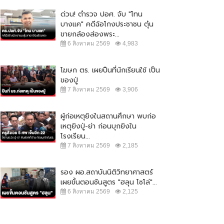
ด่วน! ตำรวจ ปอศ. จับ "โทน
บางแค" คดีฉ้อโกงประชาชน ตุ๋น
ขายกล้องส่องพระ...
6 สิงหาคม 2569
4,983
โฆษก ตร. เผยปืนที่นักเรียนใช้ เป็น
ของปู่
7 สิงหาคม 2569
3,906
ผู้ก่อเหตุยิงในสถานศึกษา พบก่อ
เหตุยิงปู่-ย่า ก่อนบุกยิงใน
โรงเรียน...
7 สิงหาคม 2569
2,185
รอง ผอ.สถาบันนิติวิทยาศาสตร์
เผยขั้นตอนชันสูตร "ฮลุน โซโล่"...
6 สิงหาคม 2569
2,125