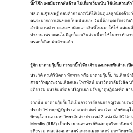
บิ๊กโจ๊ก เผยมีมรดกพันล้าน ไม่เกี่ยวเว็บพนัน ใช้เงินส่วนตัว
พล.ต.อ.สุรเชษฐ์ ตอบคำถามกรณีที่ให้เงินดูแลลูกน้องด้วยว
ตนจะมากกว่าเงินของเว็บพนันเยอะ วันนี้ต้องพูดเรื่องจริง
สำนักงานตำรวจแห่งชาติจะเอาเงินที่ไหนมาให้ใช้ แต่คนอ
ทำงาน เพราะตนไม่มีลูกก็เอาเงินส่วนนี้มาใช้ในการทำงาน แ
มรดกก็เกือบพันล้านแล้ว
รู้จัก มาดามกุ๊บกิ๊บ ภรรยาบิ๊กโจ๊ก เจ้าของมรดกพันล้าน เปิ
ประวัติ ดร.ศิรินัดดา หักพาล หรือ มาดามกุ๊บกิ๊บ วัยเด็ก
สาขาวิทยุกระจายเสียงและโทรทัศน์ มหาวิทยาลัยรังส
ยุติธรรม มหาลัยมหิดล ปริญาเอก ปรัชญาดุษฎีบัณฑิต สาข
จากนั้น มาดามกุ๊บกิ๊บ ได้เป็นอาจารย์สอนอาชญวิทยาประ
ประจำวิชาทฤษฏีรัฐประศาสนศาสตร์ มหาวิทยาลัยพิษณุโ
พิษณุโลก และมหาวิทยาลัยต่างประเทศ 2 แห่ง คือ llC Univ
Morality (IUM) เป็นประธานอาจารย์พิเศษ คุมวิทยานิ
ยุติธรรม คณะสังคมศาสตร์และมนุษยศาสตร์ มหาวิทยาลั