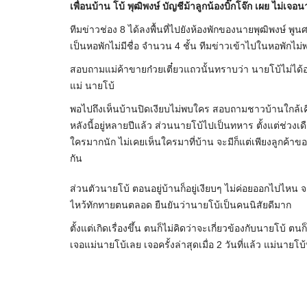
เพื่อนบ้าน โบ้ พุฒิพงษ์ บัญชีม้าลูกน้องบิ๊กโจ๊ก เผย ไม่เจอนา
ทีมข่าวช่อง 8 ได้ลงพื้นที่ไปยังห้องพักของนายพุฒิพงษ์ พูนศ
เป็นหอพักไม่มีชื่อ จำนวน 4 ชั้น ทีมข่าวเข้าไปในหอพักไม่
สอบถามแม่ค้าขายก๋วยเตี๋ยวแถวนั้นทราบว่า นายโบ้ไม่ได้อยู่ท
แม่ นายโบ้
พอไปถึงเห็นบ้านปิดเงียบไม่พบใคร สอบถามชาวบ้านใกล้เคี
หลังนี้อยู่หลายปีแล้ว ส่วนนายโบ้ไปเป็นทหาร ตั้งแต่ช่วงเด
ใครมากนัก ไม่เคยเห็นใครมาที่บ้าน จะมีก็แต่เพียงลูกค้าขอ
กัน
ส่วนตัวนายโบ้ ตอนอยู่บ้านก็อยู่เงียบๆ ไม่ค่อยออกไปไหน
ไหว้ทักทายตนตลอด ยืนยันว่านายโบ้เป็นคนนิสัยดีมาก
ตั้งแต่เกิดเรื่องขึ้น ตนก็ไม่คิดว่าจะเกี่ยวข้องกับนายโบ้ 
เจอแม่นายโบ้เลย เจอครั้งล่าสุดเมื่อ 2 วันที่แล้ว แม่นายโ