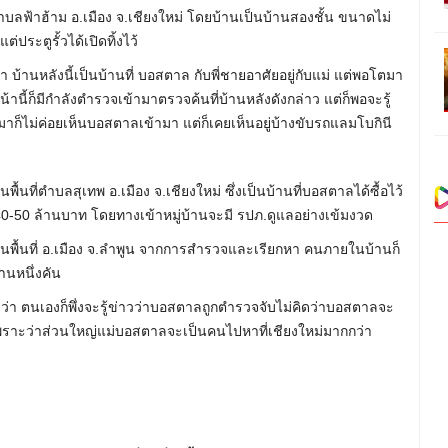
ตำบลฟ้าฮ้าม อ.เมือง จ.เชียงใหม่ โดยบ้านเป็นบ้านสองชั้น ขนาดไม่
ระตูรั้วได้เปิดทิ้งไว้
 บ้านหลังนี้เป็นบ้านที่ บอสตาล กับพี่ชายอาศัยอยู่กับแม่ แต่พอโตมา
น้านี้ก็มีกำลังตำรวจเข้ามาตรวจค้นที่บ้านหลังดังกล่าว แต่ก็พอจะรู้
ังๆมาก็ไม่ค่อยเห็นบอสตาลเข้ามา แต่ก็เคยเห็นอยู่บ้างขับรถแลมโบกินี
ื้นที่ตำบลสุเทพ อ.เมือง จ.เชียงใหม่ ซึ่งเป็นบ้านที่บอสตาลได้ซื้อไว้
40-50 ล้านบาท โดยทางเข้าหมู่บ้านจะมี รปภ.ดูแลอย่างเข้มงวด
ู่ในพื้นที่ อ.เมือง จ.ลำพูน จากการสำรวจและเรียกหา คนภายในบ้านก็
านหนึ่งคัน
ว่า ตนเองก็พึ่งจะรู้ข่าวว่าบอสตาลถูกตำรวจจับไม่คิดว่าบอสตาลจะ
พราะว่าส่วนใหญ่แม่บอสตาลจะเป็นคนไปหาที่เชียงใหม่มากกว่า