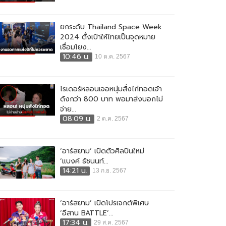
ยกระดับ Thailand Space Week
2024 ตั้งเป้าให้ไทยเป็นจุดหมาย
เชื่อมโยง...
10:46 น.
10 ต.ค. 2567
ไรเดอร์หลอนเจอหนุ่มสั่งไก่ทอดเจ้า
ดังกว่า 800 บาท พอมาส่งบอกไม่
จ่าย...
08:09 น.
2 ต.ค. 2567
‘อาร์สยาม’ เปิดตัวศิลปินใหม่
‘แบงค์ ธัชนนท์...
14:21 น.
13 ก.ย. 2567
‘อาร์สยาม’ เปิดโปรเจกต์พิเศษ
‘อีสาน BATTLE’...
17:34 น.
29 ส.ค. 2567