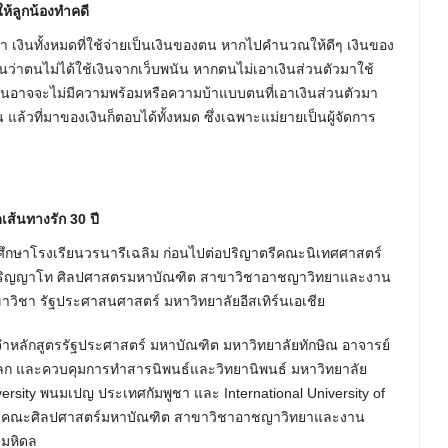
ให้ลูกน้องทำคดี
่า เงินทั้งหมดที่ใช้จ่ายเป็นเงินของตน หากไปคำนวณให้ดีๆ เงินของ
กันว่าตนไม่ได้ใช้เงินจากเว็บพนัน หากตนไม่เอาเงินส่วนตัวมาใช้
ื่นอาจจะไม่มีความพร้อมหรือความบ้าแบบตนที่เอาเงินส่วนตัวมา
ล้วที่มาของเงินก็ตอบได้ทั้งหมด ซึ่งเฉพาะแม่ยายเป็นผู้จัดการ
ดเส้นทางรัก 30 ปี
เข้าศึกษาโรงเรียนวรนารีเฉลิม ก่อนไปต่อปริญาตรีคณะนิเทศศาสตร์
ิต ปริญญาโท ศิลปศาสตรมหาบัณฑิต สาขาวิชาอาชญาวิทยาและงาน
าวิชา รัฐประศาสนศาสตร์ มหาวิทยาลัยอีสเทิร์นเอเชีย
จำหลักสูตรรัฐประศาสตร์ มหาบัณฑิต มหาวิทยาลัยทักษิณ อาจารย์
ลก และควบคุมการทำสารนิพนธ์และวิทยานิพนธ์ มหาวิทยาลัย
ersity พนมเปญ ประเทศกัมพูชา และ International University of
พนธ์ คณะศิลปศาสตร์มหาบัณฑิต สาขาวิชาอาชญาวิทยาและงาน
ยมหิดล