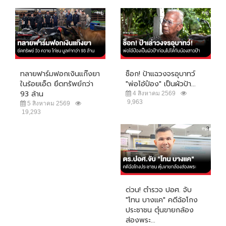
ทลายฟาร์มฟอกเงินแก๊งยา
ช็อก! ป้าแฉวงจรอุบาทว์
ในร้อยเอ็ด ยึดทรัพย์กว่า
"พ่อไอ้ป๋อง" เป็นผัวป้า...
93 ล้าน
4 สิงหาคม 2569
9,963
5 สิงหาคม 2569
19,293
ด่วน! ตำรวจ ปอศ. จับ
"โทน บางแค" คดีฉ้อโกง
ประชาชน ตุ๋นขายกล้อง
ส่องพระ...