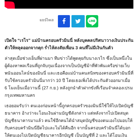
แชร์โพส
เปิดใจ “เรไร” แม่บ้านครอบครัวมินนี่ หลังบุคคลปริศนาวางเงินประกัน
ตัวให้หลุดออกจากคุก ร่ำไห้สงสัยเพื่อน 3 คนที่ไม่มีเงินกันตัว
ล่าสุดเมื่อช่วงเย็นที่ผ่านมา ทีมข่าวได้พูดคุยกับนางเรไร ซึ่งเป็นหนึ่งใน
ผู้ต้องหาพลเรือนที่ถูกจับกุมเนื่องจากเป็นบัญชีม้าที่พัวพันเครือข่ายเว็บ
พนันออนไลน์ของมินนี่ และเธอคือแม่บ้านคนสนิทของครอบครัวมินนี่ที่
รับใช้ครอบครัวมินนี่มากว่า 10 ปี โดยเธอเพิ่งได้ประกันตัวออกมาเมื่อ
6 โมงเย็นเมื่อวานนี้ (27 ก.ย.) หลังถูกนำตัวฝากขังที่เรือนจำคลองเปรม
กรุงเทพมหานคร
เธอยอมรับว่า ตนเองก่อนหน้านี้ถูกครอบครัวของมินนี่ใช้ให้ไปเปิดบัญชี
ธนาคาร อ้างว่าจะโอนเงินผ่านบัญชีดังกล่าว แต่หลังจากไปเปิดสมุด
บัญชีธนาคารมาแล้ว คนใช้อีกคนได้นำสมุดบัญชีของตนเองไปมอบให้
กับครอบครัวมินนี่ยึดไปและไม่ได้คืนอีก จากนั้นครอบครัวมินนี่ได้บอก
ให้ตนเองไปเปิดบัญชีธนาคารอีกบัญชี เป็นบัญชีที่ 2 และได้โอนเงิน