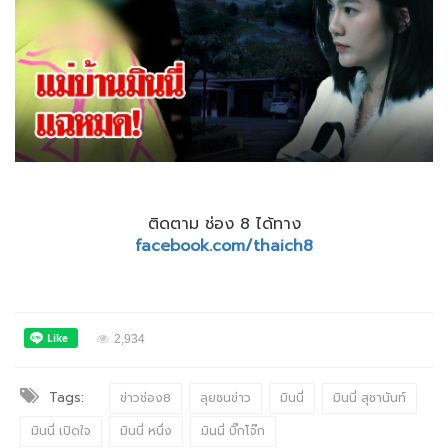
ติดตาม ช่อง 8 ได้ทาง
facebook.com/thaich8
2,934
Tags:
ข่าวช่อง8
ลุยชนข่าว
มินนี่
มินนี่ สุชานันท์
มินนี่ เปิดใจ
มินนี่ หนึ่ง
มินนี่ บิ๊กโจ๊ก