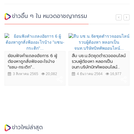
ข่าวอื่น ๆ ใน หมวดอาชญากรรม
้อนฟังคำเเถลงอัยการ 6 ผู้
สืบ บช.น.จัดชุดตำรวจออนไลน์
ผบ.ต
้องหาถูกสั่งฟ้องอะไรบ้าง
รวบผู้ต้องหา หลอกเป็น
หญิง
แซน-กระติก"...
จนท.บริษัทบิทคัพออนไลน์...
การร
3 สิงหาคม 2565
20,082
4 ธันวาคม 2564
16,977
7 ส
ข่าวใหม่ล่าสุด