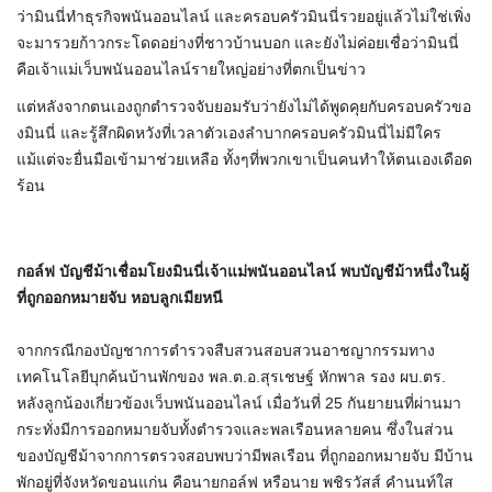
ว่ามินนี่ทำธุรกิจพนันออนไลน์ และครอบครัวมินนี่รวยอยู่แล้วไม่ใช่เพิ่ง
จะมารวยก้าวกระโดดอย่างที่ชาวบ้านบอก และยังไม่ค่อยเชื่อว่ามินนี่
คือเจ้าแม่เว็บพนันออนไลน์รายใหญ่อย่างที่ตกเป็นข่าว
แต่หลังจากตนเองถูกตำรวจจับยอมรับว่ายังไม่ได้พูดคุยกับครอบครัวขอ
งมินนี่ และรู้สึกผิดหวังที่เวลาตัวเองลำบากครอบครัวมินนี่ไม่มีใคร
แม้แต่จะยื่นมือเข้ามาช่วยเหลือ ทั้งๆที่พวกเขาเป็นคนทำให้ตนเองเดือด
ร้อน
กอล์ฟ บัญชีม้าเชื่อมโยงมินนี่เจ้าแม่พนันออนไลน์ พบบัญชีม้าหนึ่งในผู้
ที่ถูกออกหมายจับ หอบลูกเมียหนี
จากกรณีกองบัญชาการตำรวจสืบสวนสอบสวนอาชญากรรมทาง
เทคโนโลยีบุกค้นบ้านพักของ พล.ต.อ.สุรเชษฐ์ หักพาล รอง ผบ.ตร.
หลังลูกน้องเกี่ยวข้องเว็บพนันออนไลน์ เมื่อวันที่ 25 กันยายนที่ผ่านมา
กระทั่งมีการออกหมายจับทั้งตำรวจและพลเรือนหลายคน ซึ่งในส่วน
ของบัญชีม้าจากการตรวจสอบพบว่ามีพลเรือน ที่ถูกออกหมายจับ มีบ้าน
พักอยู่ที่จังหวัดขอนแก่น คือนายกอล์ฟ หรือนาย พชิรวัสส์ คำนนท์ใส