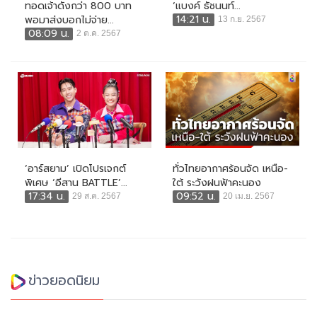
ทอดเจ้าดังกว่า 800 บาท
‘แบงค์ ธัชนนท์...
14:21 น.
พอมาส่งบอกไม่จ่าย...
13 ก.ย. 2567
08:09 น.
2 ต.ค. 2567
‘อาร์สยาม’ เปิดโปรเจกต์
ทั่วไทยอากาศร้อนจัด เหนือ-
พิเศษ ‘อีสาน BATTLE’...
ใต้ ระวังฝนฟ้าคะนอง
17:34 น.
09:52 น.
29 ส.ค. 2567
20 เม.ย. 2567
ข่าวยอดนิยม