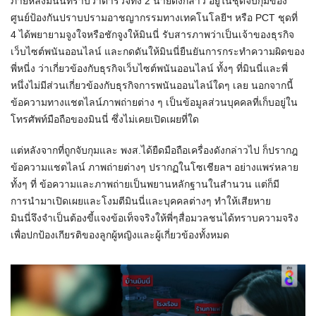
ภายหลังมินนี่ทราบว่าตำรวจทั้ง 2 นายดังกล่าว อยู่ในชุดจับกุมของ
ศูนย์ป้องกันปราบปรามอาชญากรรมทางเทคโนโลยีฯ หรือ PCT ชุดที่
4 ได้พยายามจูงใจหรือชักจูงให้มินนี่ รับสารภาพว่าเป็นเจ้าของธุรกิจ
เว็บไซต์พนันออนไลน์ และกดดันให้มินนี่ยืนยันการกระทำความผิดของ
พี่หนี่ง ว่าเกี่ยวข้องกับธุรกิจเว็บไซต์พนันออนไลน์ ทั้งๆ ที่มินนี่และพี่
หนึ่งไม่มีส่วนเกี่ยวข้องกับธุรกิจการพนันออนไลน์ใดๆ เลย นอกจากนี้
ข้อความทางแชตไลน์ภาพถ่ายต่าง ๆ เป็นข้อมูลส่วนบุคคลที่เก็บอยู่ใน
โทรศัพท์มือถือของมินนี่ ซึ่งไม่เคยเปิดเผยที่ใด
แต่หลังจากที่ถูกจับกุมและ พงส.ได้ยืดมือถือเครื่องดังกล่าวไป ก็ปรากฎ
ข้อความแชตไลน์ ภาพถ่ายต่างๆ ปรากฏในโซเชียลฯ อย่างแพร่หลาย
ทั้งๆ ที่ ข้อความและภาพถ่ายเป็นพยานหลักฐานในสำนวน แต่ก็มี
การนำมาเปิดเผยและโงมตีมินนี่และบุคคลต่างๆ ทำให้เสียหาย
มินนี่จึงจำเป็นต้องขี้แจงข้อเท็จจริงให้พี่ๆสื่อมวลชนได้ทราบความจริง
เพื่อปกป้องเกียรติของลูกผู้หญิงและผู้เกี่ยวข้องทั้งหมด