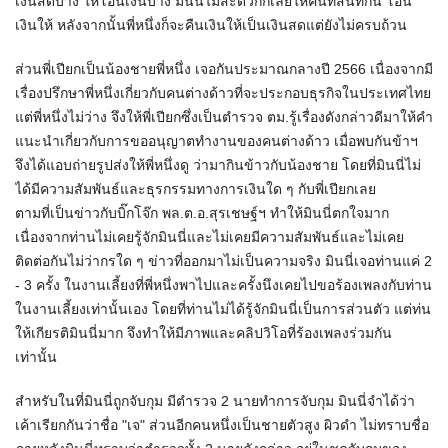
เงินสดบ้าง ให้โอนเงินบ้าง มินนี่ไม่สะดวกก็เลยให้คนที่สนิทกัน โอน
เงินให้ หลังจากนั้นพี่หนึ่งก็จะคืนเงินให้เป็นเงินสดแต่ยังไม่ครบถ้วน
ส่วนพี่เปียกเป็นน้องชายพี่หนึ่ง เจอกันประมาณกลางปี 2566 เนื่องจากมี
เรื่องปรึกษาพี่หนึ่งเกี่ยวกับคนต่างด้าวที่จะประกอบธุรกิจในประเทศไทย
แต่พี่หนึ่งไม่ว่าง จึงให้พี่เปียกซึ่งเป็นตำรวจ ตม.รู้เรื่องดังกล่าวดีมาให้คำ
แนะนำเกี่ยวกับการขออนุญาตทำงานของคนต่างด้าว เมื่อพบกันข้าฯ
จึงได้แอบถ่ายรูปส่งให้พี่หนึ่งดู ว่ามากินข้าวกับน้องชาย โดยที่มินนี่ไม่
ได้มีความสัมพันธ์และธุรกรรมทางการเงินใด ๆ กับพี่เปียกเลย
ตามที่เป็นข่าวกับบิ๊กโจ๊ก พล.ต.อ.สุรเชษฐ์ฯ ทำให้มินนี่ตกใจมาก
เนื่องจากท่านไม่เคยรู้จักมินนี่และไม่เคยมีความสัมพันธ์และไม่เคย
ติดต่อกันไม่ว่ากรใด ๆ ข่าวที่ออกมาไม่เป็นความจริง มินนี่เจอท่านแค่ 2
- 3 ครั้ง ในงานเลี้ยงที่พี่หนึ่งพาไปและครั้งนึงเคยไปขอร้องเพลงกับท่าน
ในงานเลี้ยงเท่านั้นเอง โดยที่ท่านไม่ได้รู้จักมินนี่เป็นการส่วนตัว แต่ท่น
ให้เกียรติมินนี่มาก จึงทำให้มีภาพและคลิปวิโอที่ร้องเพลงร่วมกัน
เท่านั้น
สำหรับในที่มินนี่ถูกจับกุม มีตำรวจ 2 นายทำการจับกุม มินนี่จำได้ว่า
เค้าเรียกกันว่าชื่อ "เจ" ส่วนอีกคนหนึ่งเป็นชายตัวสูง ผิวดำ ไม่ทราบชื่อ