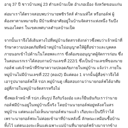
อายุ 37 ปี ชาวบ้านหมู่ 23 ตำบลบ้านเป็ด อำเภอเมือง จังหวัดขอนแก่น
ต่อมาเราได้ตรวจสอบพบว่านายพชิรวัสส์ คำนนท์ใส หรือกอล์ฟ ผู้
ต้องหาตามหมายจับ มีบ้านพักอาศัยอยู่ในบ้านจัดสรรแห่งหนึ่ง ริมบึง
หนองโคตร ในเขตเทศบาลตำบลบ้านเป็ด
จากนั้นเราจึงได้เดินทางไปที่หมู่บ้านจัดสรรดังกล่าวซึ่งพบว่าเจ้าหน้าที่
รักษาความปลอดภัยที่หน้าหมู่บ้านไม่อนุญาตให้ผู้สื่อข่าวและบุคคล
ภายนอกเข้าไปด้านในโดยพละการ ซึ่งต้องขออนุญาตผู้จัดการก่อน ซึ่ง
ในตอนแรกเราได้สอบถามบ้านเลขที่ 222/1 ซึ่งเป็นบ้านเลขที่ของนาย
กอล์ฟ แต่เจ้าหน้าที่รักษาความปลอดภัยภายในหมู่บ้าน แจ้งว่า ภายใน
หมู่บ้านไม่มีบ้านเลขที่ 222 (ตอง2) มีแค่ตอง 1 จากนั้นผู้สื่อข่าวจึงได้
เอารูปนายกอล์ฟให้ รปภ.หมู่บ้านดู เพื่อสอบถามว่านายกอล์ฟได้อาศัย
อยู่ที่ภายในหมู่บ้านจัดสรรหรือไม่
ซึ่งพอเจ้าหน้าที่ รปภ.เห็นรูป ถึงกับร้องอ๋อ และก็ยืนยันกับเราว่านาย
กอล์ฟมีบ้านอยู่ในหมู่บ้านนี้จริง โดยบ้านนายกอล์ฟอยู่หลังสโมสร
หมู่บ้าน แต่ตนเองไม่เห็นนายกอล์ฟนานแล้ว เกือบจะเป็นปีก็ว่าได้
เพราะนายกอล์ฟจะไม่ค่อยเข้ามาที่บ้านหลังนี้ ลักษณะเหมือนชื้อบ้าน
ทิ้งไว้ แต่ตนเองจะเห็นแค่เฉพาะแม่บ้านที่นายกอล์ฟจ้างมาจากข้าง