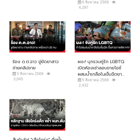
6 สิงหาคม 2569
4,297
ร้อง ด.ต.ฉาว ขู่ยัดยาสาว
ผงะ! บุกรวบคู่รัก LGBTQ
ถ่ายคลิปขาย
เปิดห้องเช่าลอบขายไอซ์
ผสมน้ำเกลือในเข็มฉีดยา...
5 สิงหาคม 2569
3,045
5 สิงหาคม 2569
2,432
สืบรู้แล้ว! "เสือโคร่ง" ที่ขย้ำ