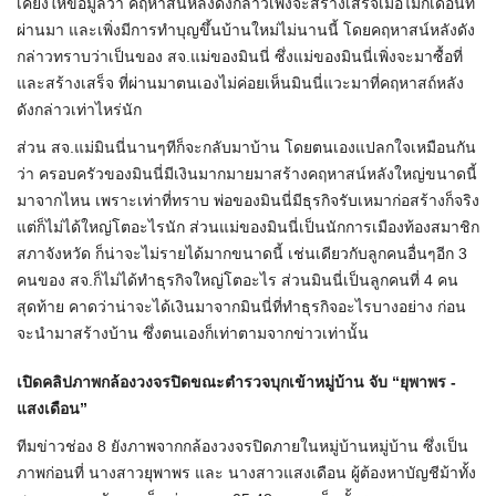
เคียงให้ข้อมูลว่า คฤหาสน์หลังดังกล่าวเพิ่งจะสร้างเสร็จเมื่อไม่กี่เดือนที่
ผ่านมา และเพิ่งมีการทำบุญขึ้นบ้านใหม่ไม่นานนี้ โดยคฤหาสน์หลังดัง
กล่าวทราบว่าเป็นของ สจ.แม่ของมินนี่ ซึ่งแม่ของมินนี่เพิ่งจะมาซื้อที่
และสร้างเสร็จ ที่ผ่านมาตนเองไม่ค่อยเห็นมินนี่แวะมาที่คฤหาสถ์หลัง
ดังกล่าวเท่าไหร่นัก
ส่วน สจ.แม่มินนี่นานๆทีก็จะกลับมาบ้าน โดยตนเองแปลกใจเหมือนกัน
ว่า ครอบครัวของมินนี่มีเงินมากมายมาสร้างคฤหาสน์หลังใหญ่ขนาดนี้
มาจากไหน เพราะเท่าที่ทราบ พ่อของมินนี่มีธุรกิจรับเหมาก่อสร้างก็จริง
แต่ก็ไม่ได้ใหญ่โตอะไรนัก ส่วนแม่ของมินนี่เป็นนักการเมืองท้องสมาชิก
สภาจังหวัด ก็น่าจะไม่รายได้มากขนาดนี้ เช่นเดียวกับลูกคนอื่นๆอีก 3
คนของ สจ.ก็ไม่ได้ทำธุรกิจใหญ่โตอะไร ส่วนมินนี่เป็นลูกคนที่ 4 คน
สุดท้าย คาดว่าน่าจะได้เงินมาจากมินนี่ที่ทำธุรกิจอะไรบางอย่าง ก่อน
จะนำมาสร้างบ้าน ซึ่งตนเองก็เท่าตามจากข่าวเท่านั้น
เปิดคลิปภาพกล้องวงจรปิดขณะตำรวจบุกเข้าหมู่บ้าน จับ “ยุพาพร -
แสงเดือน”
ทีมข่าวช่อง 8 ยังภาพจากกล้องวงจรปิดภายในหมู่บ้านหมู่บ้าน ซึ่งเป็น
ภาพก่อนที่ นางสาวยุพาพร และ นางสาวแสงเดือน ผู้ต้องหาบัญชีม้าทั้ง