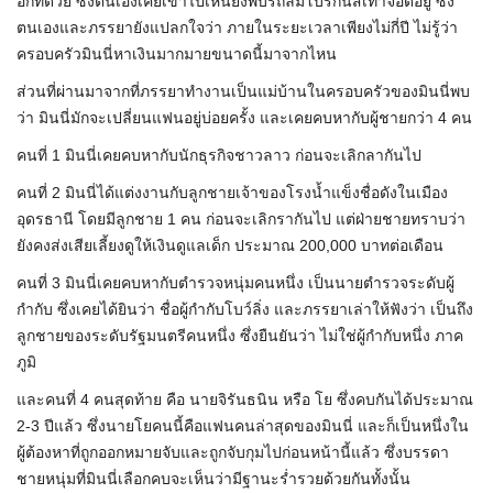
อีกที่ด้วย ซึ่งตนเองเคยเข้าไปเห็นยังพบรถลัมโบร์กีนีสีเทาจอดอยู่ ซึ่ง
ตนเองและภรรยายังแปลกใจว่า ภายในระยะเวลาเพียงไม่กี่ปี ไม่รู้ว่า
ครอบครัวมินนี่หาเงินมากมายขนาดนี้มาจากไหน
ส่วนที่ผ่านมาจากที่ภรรยาทำงานเป็นแม่บ้านในครอบครัวของมินนี่พบ
ว่า มินนี่มักจะเปลี่ยนแฟนอยู่บ่อยครั้ง และเคยคบหากับผู้ชายกว่า 4 คน
คนที่ 1 มินนี่เคยคบหากับนักธุรกิจชาวลาว ก่อนจะเลิกลากันไป
คนที่ 2 มินนี่ได้แต่งงานกับลูกชายเจ้าของโรงน้ำแข็งชื่อดังในเมือง
อุดรธานี โดยมีลูกชาย 1 คน ก่อนจะเลิกรากันไป แต่ฝ่ายชายทราบว่า
ยังคงส่งเสียเลี้ยงดูให้เงินดูแลเด็ก ประมาณ 200,000 บาทต่อเดือน
คนที่ 3 มินนี่เคยคบหากับตำรวจหนุ่มคนหนึ่ง เป็นนายตำรวจระดับผู้
กำกับ ซึ่งเคยได้ยินว่า ชื่อผู้กำกับโบว์ลิ่ง และภรรยาเล่าให้ฟังว่า เป็นถึง
ลูกชายของระดับรัฐมนตรีคนหนึ่ง ซึ่งยืนยันว่า ไม่ใช่ผู้กำกับหนึ่ง ภาค
ภูมิ
และคนที่ 4 คนสุดท้าย คือ นายจิรันธนิน หรือ โย ซึ่งคบกันได้ประมาณ
2-3 ปีแล้ว ซึ่งนายโยคนนี้คือแฟนคนล่าสุดของมินนี่ และก็เป็นหนึ่งใน
ผู้ต้องหาที่ถูกออกหมายจับและถูกจับกุมไปก่อนหน้านี้แล้ว ซึ่งบรรดา
ชายหนุ่มที่มินนี่เลือกคบจะเห็นว่ามีฐานะร่ำรวยด้วยกันทั้งนั้น