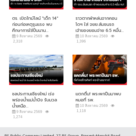
ตร. เปิดไทม์ไลน์ "เด็ก 14"
ราวตากผ้าหล่นจากคอน
ก่อนก่อเหตุรุนแรง พบ
โดฯ ใส่ จยย.ล้มชนรถ
ศึกษาการใช้ปืนนาน...
เจ้าของยอมจ่าย 6.5 หมื่น...
9 สิงหาคม 2569
10 สิงหาคม 2569
2,318
1,396
ชลประทานเชียงใหม่ เร่ง
แตกตื่น! พระพกปืนมาพบ
พร่องน้ำแม่น้ำปิง รับมวล
หมอที่ รพ.
น้ำเหนือ...
10 สิงหาคม 2569
1,118
9 สิงหาคม 2569
1,274
RS Public Company Limited. 27 RS Group, Prasert-Manukit Road,