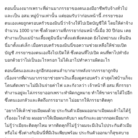
ตอนนั้นงงมากเพราะที่ผ่านมาภรรยาของตนเองมีอาชีพรับจ้างทั่วไป
และเป็น อสม.หมู่บ้านเท่านั้น แต่ยอมรับว่าก่อนหน้านี้ ภรรยาของ
ตนเองเคยถูกครอบครัวของมินนี่ว่าจ้างให้ไปเปิดบัญชีให้ โดยให้ค่าจ้าง
จำนวน 1000 บาท ซึ่งด้วยความที่ภรรยาก่อนหน้านี้เมื่อ 30 ปีก่อน เคย
ทำงานเป็นแม่บ้านเลี้ยงดูมินนี่มาตั้งแต่เพิ่งคลอด ยังไม่หย่านม เห็นมิน
นี่มาตั้งแต่เล็ก เมื่อครอบครัวของมินนี่ขอความช่วยเหลือให้ช่วยเปิด
บัญชี ภรรยาของตนเองจึงไปเปิดให้ ซึ่งตอนที่ไปเปิด คนที่พาไปทำยัง
บอกด้วยว่าไม่เป็นอะไรหรอก ไม่ได้เอาไปทำความผิดอะไร
ตอนนี้ตนเองและลูกอีกสองคนลำบากมากหลังจากภรรยาถูกจับ
เนื่องจากที่ผ่านมาภรรยาช่วยหาเงินเลี้ยงดูครอบครัว ล่าสุดไฟบ้านก็จะ
โดนตัดเพราะไม่มีเงินจ่ายค่าไฟ และกังวลว่า เจ้าหน้าที่ อสม.ที่ภรรยา
ทำงานอยู่จะไล่ภรรยาออกเพราะทำผิดกฎหมาย ทำให้ขาดรายได้ไปอีก
ซึ่งตนเองกลัวและคิดถึงภรรยามาก ไม่อยากให้ภรรยาติดคุก
“อยากให้เค้าช่วยเมียผมด้วย ประกันตัวเมียผมออกมาเมียผมเค้าไม่ได้รู้
เรื่องอะไรด้วย ผมอยากให้เมียผมกลับมา ผมรักและอยากกอดเมียมาก
ไม่รู้ว่าเมียจะติดคุกไหม หากติดคุกก็ไม่รู้ว่าผมจะมีเงินไปประกันตัวเมีย
หรือไม่ ซึ่งต่างกับมินนี่ที่มีเงินเพียบพร้อม ประกันตัวออกมาก็สุขสบาย