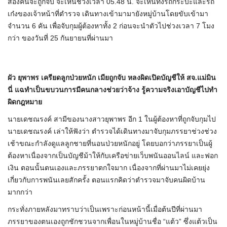
สองคนจะถูกจับ จะเห็นช่วงเวลา 05.48 น. จะเห็นทั้งรถกระบะและรถ
เก๋งของเจ้าหน้าที่ตำรวจ เดินทางเข้ามามายังหมู่บ้านโดยขับเข้ามา
จำนวน 6 คัน เพื่อจับกุมผู้ต้องหาทั้ง 2 ก่อนจะนำตัวไปช่วงเวลา 7 โมง
กว่า ของวันที่ 25 กันยายนที่ผ่านมา
ผัว ยุพาพร เครียดลูกป่วยหนัก เมียถูกจับ หลงผิดเปิดบัญชีให้ สจ.แม่มิน
นี่ แฉทำเป็นขบวนการมีคนกลางช่วยว่าจ้าง รู้ความจริงเอาบัญชีไปทำ
ผิดกฎหมาย
นายเดชณรงค์ สามีของนางสาวยุพาพร อีก 1 ในผู้ต้องหาที่ถูกจับกุมไป
นายเดชณรงค์ เล่าให้ฟังว่า ตำรวจได้เดินทางมาจับกุมภรรยาช่วงช่วง
เช้าขณะกำลังดูแลลูกชายที่นอนป่วยหนักอยู่ โดยบอกว่าภรรยาเป็นผู้
ต้องหาเนื่องจากเป็นบัญชีม้าให้กับเครือข่ายเว็บพนันออนไลน์ และฟอก
เงิน ตอนนั้นตนเองและภรรยาตกใจมาก เนื่องจากที่ผ่านมาไม่เคยยุ่ง
เกี่ยวกับการพนันเลยสักครั้ง ตอนแรกคิดว่าตำรวจมาจับคนผิดบ้าน
มากกว่า
กระทั่งภายหลังมาทราบว่าเป็นเพราะก่อนหน้านี้เมื่อต้นปีที่ผ่านมา
ภรรยาของตนเองถูกชักชวนจากเพื่อนในหมู่บ้านชื่อ “แต้ว” ซึ่งแต้วเป็น