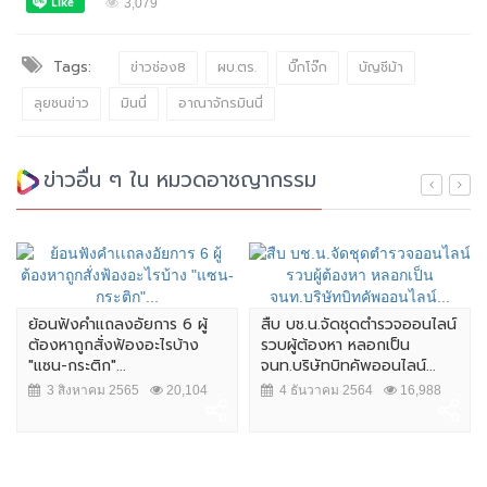
3,079
Tags:
ข่าวช่อง8
ผบ.ตร.
บิ๊กโจ๊ก
บัญชีม้า
ลุยชนข่าว
มินนี่
อาณาจักรมินนี่
ข่าวอื่น ๆ ใน หมวดอาชญากรรม
ัยการ 6 ผู้
สืบ บช.น.จัดชุดตำรวจออนไลน์
ผบ.ตร. เผย แจ้ง 2 
องอะไรบ้าง
รวบผู้ต้องหา หลอกเป็น
หญิงชาวสวิส เตรีย
จนท.บริษัทบิทคัพออนไลน์...
การรักษาความปลอดภ
5
20,104
4 ธันวาคม 2564
16,988
7 สิงหาคม 2564