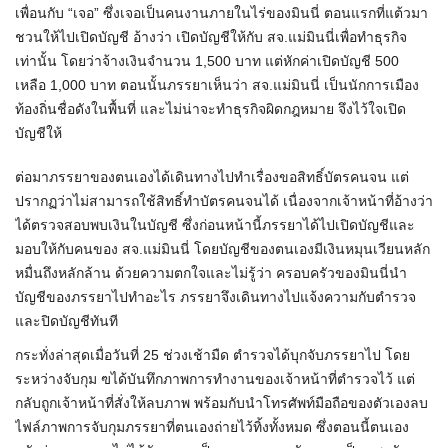
เพื่อนกับ “เจอ” ซึ่งเจอเป็นคนงานภายในไร่ของมินนี่ ตอนแรกที่แต้วมา
ชวนให้ไปเปิดบัญชี อ้างว่า เปิดบัญชีให้กับ สจ.แม่มินนี่เพื่อทำธุรกิจ
เท่านั้น โดยว่าจ้างเงินจำนวน 1,500 บาท แต่หักค่าเปิดบัญชี 500
เหลือ 1,000 บาท ตอนนั้นภรรยาเห็นว่า สจ.แม่มินนี่ เป็นนักการเมือง
ท้องถิ่นชื่อดังในพื้นที่ และไม่น่าจะทำธุรกิจผิดกฎหมาย จึงไว้ใจเปิด
บัญชีให้
ต่อมาภรรยาของตนเองได้เดินทางไปทำเรื่องขอสิทธิ์บัตรคนจน แต่
ปรากฏว่าไม่สามารถใช้สิทธิ์ทำบัตรคนจนได้ เนื่องจากเจ้าหน้าที่อ้างว่า
ได้ตรวจสอบพบเงินในบัญชี ซึ่งก่อนหน้านี้ภรรยาได้ไปเปิดบัญชีและ
มอบให้กับคนของ สจ.แม่มินนี่ โดยบัญชีของตนเองมีเงินหมุนเวียนหลัก
หมื่นถึงหลักล้าน ด้วยความตกใจและไม่รู้ว่า ครอบครัวของมินนี่นำ
บัญชีของภรรยาไปทำอะไร ภรรยาจึงเดินทางไปแจ้งความกับตำรวจ
และปิดบัญชีทันที
กระทั่งล่าสุดเมื่อวันที่ 25 ช่วงเช้ามืด ตำรวจได้บุกจับภรรยาไป โดย
ระหว่างจับกุม ฃได้บันทึกภาพการทำงานของเจ้าหน้าที่ตำรวจไว้ แต่
กลับถูกเจ้าหน้าที่สั่งให้ลบภาพ พร้อมกับนำโทรศัพท์มือถือของตัวเองลบ
ไฟล์ภาพการจับกุมภรรยาที่ตนเองถ่ายไว้ทิ้งทั้งหมด ซึ่งตอนนี้ตนเอง