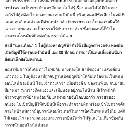
กลัวว่าภรรยาจะไม่ได้รับความเป็นธรรม และกลัวจะถูกเป็นแพะรับ
บาป เพราะเป็นชาวบ้านตาสีตาสาไม่ได้รู้เรื่อง และไม่ได้มีเงินทอง
อะไรไปสู้คดีอะไร ต่างจากครอบครัวมินนี่ หรือบุคคลมีชื่อเสียงในคดี ที่
แต่ละคนล้วนแล้วแต่มีตำแหน่ง กลัวว่าภรรยาจะถูกโยนความผิดให้
และอยากขอความเป็นธรรมให้กับภรรยาด้วย ซึ่งจนตอนนี้ก็ยังไม่
สามารถโทรศัพท์ติดต่อกับภรรยาได้เลย
สามี “แสงเดือน” 1 ในผู้ต้องหาบัญชีม้าร่ำไห้ เมียถูกตำรวจจับ หลงผิด
เปิดบัญชีให้ครอบครัวมินนี่ เผย 30 ปีก่อน ภรรยาเป็นคนเลี้ยงมินนี่มา
ตั้งแต่เล็กยังไม่หย่านม
ต่อมาทีมข่าวได้เดินทางไปพบกับ นางทองใส สามีของนางแสงเดือน
แก้วทอง 1 ในผู้ต้องหาที่ถูกจับฐานเปิดบัญชีม้าให้กับเครือข่ายเว็บพนัน
ออนไลน์ของมินนี่ โดยเจ้าตัวเล่าว่า เมื่อช่วงตี 5 ของวันที่ 25 กันยายน
ที่ผ่านมา ระหว่างที่ตนเองและเมียนอนอยู่ภายในบ้าน มีเจ้าหน้าที่
ตำรวจบุกมาที่บ้านพร้อมกับแสดงหมายจับโดยบอกว่า ภรรยาของ
ตนเอง ไปเปิดบัญชีให้กับมินนี่เพื่อกระทำความผิด พร้อมเข้าไปตรวจค้น
ภายในบ้านพักว่ามีอุปกรณ์คอมพิวเตอร์ในการเปิดเว็บพนันหรือไม่ แต่ก็
ไม่เจออะไร เพราะตนเองและภรรยายืนยันว่า ไม่รู้และไม่เกี่ยวข้องกับ
การพนันออนไลน์แน่นอน