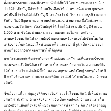
ทั้งของภรรยาและของน้องชาย นำไปเก็บไว้ โดย ของของภรรยาอ้าง
ว่า ให้ไปเปิดบัญชีสำหรับโอนเงินเดือนให้ ส่วนของน้องชาย ถูกครอบ
ครัวมินนี่ว่าจ้างให้ไปเปิดบัญชี โดยอ้างว่า นำไปประกอบธุรกิจ และกา
รันตีว่าไม่มีปัญหาตามมาภายหลังแน่นอน ด้วยความเชื่อใจน้องชาย
ของตนเองจึงเดินทางไปเปิดบัญชีให้ โดยให้ค่าจ้างเปิดบัญชีจำนวน
1,000 บาท ซึ่งน้องชายและภรรยาของตนเองไม่ทราบจริงๆว่า
ครอบครัวของมินนี่นำสมุดบัญชีของครอบครัวตนเองไปเชื่อมโยงกับ
เครือข่ายเว็บพนันออนไลน์ได้อย่างไร และตอนนี้รู้สึกเป็นห่วงภรรยา
มากเนื่องจากยังติดต่อภรรยาไม่ได้ถูกจับ
นายโยยังบอกกับทีมข่าวด้วยว่า พักหลังตนเองสังเกตเห็นความร่ำรวย
ของครอบครัวมินนี่ผิดปกติ เพราะร่ำรวยแบบก้าวกระโดด จากคนที่ไม่
ได้ร่ำรวยอะไร แต่กลับมีทั้งบ้านสวน คฤหาสน์หลังใหญ่ รถหรูลัมโบร์กี
นี ธุรกิจร้านกาแฟ สวนยาง และที่ดินกว่า 116 ไร่ ภายในอาณาจักรขอ
งมินนี่
ซึ่งเมื่อวานนี้ ภาพมุมสูงที่ทีมข่าวไปสำรวจในไร่ของมินนี่ ที่เห็นบ้านขอ
งมินนี่กำลังสร้าง บ้านหลังดังกล่าวยังเป็นแค่หลังเล็กบ้านสวนเท่านั้น
แต่ยังมีบ้านอีกหนึ่งหลังที่ใหญ่ระดับคฤหาสน์ เสา 49 ต้น กำลังสร้างอยู่