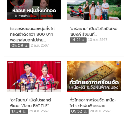
ไรเดอร์หลอนเจอหนุ่มสั่งไก่
‘อาร์สยาม’ เปิดตัวศิลปินใหม่
ทอดเจ้าดังกว่า 800 บาท
‘แบงค์ ธัชนนท์...
14:21 น.
พอมาส่งบอกไม่จ่าย...
13 ก.ย. 2567
08:09 น.
2 ต.ค. 2567
‘อาร์สยาม’ เปิดโปรเจกต์
ทั่วไทยอากาศร้อนจัด เหนือ-
พิเศษ ‘อีสาน BATTLE’...
ใต้ ระวังฝนฟ้าคะนอง
17:34 น.
09:52 น.
29 ส.ค. 2567
20 เม.ย. 2567