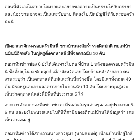
ตอนนี้ตัวเองไม่สบายใจมากและอยากขอความเป็นธรรมให้กับภรรยา
และน้องชาย อาจจะเป็นแพะรับบาป ที่หลงไปเปิดบัญชีให้กับครอบครัว
มินนี่
เปิดอาณาจักรครอบครัวมินนี่ ชาวบ้านสงสัยร่ำรวยผิดปกติ พบแม่บ้า
นมินนี่อีกหลัง ใหญ่หรูดั่งคฤหาสถ์ มีที่จอดรถนับ 10 คัน
ต่อมาทีมข่าวช่อง 8 ยังได้เดินทางไปต่อ ที่บ้าน 1 หลังของครอบครัวมิน
นี่ ซึ่งตั้งอยู่ใน ต.ชัยพฤกษ์ เมืองจังหวัดเลย โดยบ้านหลังดังกล่าว คน
งานระบุว่า เป็นคฤหาสน์ที่แม่และมินนี่สร้างขึ้น โดยมีเสาทั้งหมด 49
ต้น มีรถหรูและลานจอดรถภายในบ้านนับ 10 คัน โดยภาพมุมสูงจะ
เห็นว่าคฤหาสน์หลังนี้มีพื้นที่ประมาณ 5 ไร่
จากการสังเกตของทีมข่าวพบว่า มีรถสะสมรุ่นต่างๆจอดอยู่ประมาณ 5-
6 คัน และยังไม่พบรถแลมโบกีนีที่สามีของอดีตแม่บ้านให้ข้อมูลว่า เคย
เห็นว่าจอดอยู่
ต่อมาทีมข่าวได้สอบถามนางสาวอุมา (นามสมมติ) เพื่อนบ้านที่อยู่ใกล้