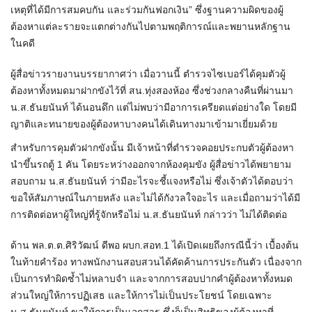
เหตุที่ได้มีการสมคบกัน และร่วมกันฟอกเงิน” ซึ่งฐานความผิดของผู้
ต้องหาแต่ละรายจะแตกต่างกันไปตามพฤติการณ์และพยานหลักฐาน
ในคดี
ผู้สื่อข่าวรายงานบรรยากาศว่า เมื่อวานนี้ ตำรวจไซเบอร์ได้คุมตัวผู้
ต้องหาทั้งหมดมาฝากขังไว้ที่ สน.ทุ่งสองห้อง ซึ่งช่วงกลางคืนที่ผ่านมา
น.ส.ธันยนันท์ ได้นอนดึก แต่ไม่พบว่ามีอาการเครียดแต่อย่างใด โดยมี
ญาติและทนายของผู้ต้องหาบางคนได้เดินทางมาเข้ามาเยี่ยมด้วย
สำหรับการคุมตัวฝากขังนั้น มีเจ้าหน้าที่ตำรวจคอยประกบตัวผู้ต้องหา
นำขึ้นรถตู้ 1 คัน โดยระหว่างออกจากห้องคุมขัง ผู้สื่อข่าวได้พยายาม
สอบถาม น.ส.ธันยนันท์ ว่ามีอะไรจะชี้แจงหรือไม่ ซึ่งเจ้าตัวได้ตอบว่า
ขอให้สัมภาษณ์ในภายหลัง และไม่ได้กังวลใจอะไร และเมื่อถามว่าได้มี
การติดต่อหาผู้ใหญ่ที่รู้จักหรือไม่ น.ส.ธันยนันท์ กล่าวว่า ไม่ได้ติดต่อ
ด้าน พล.ต.ต.ศิริวัฒน์ ดีพอ ผบก.สอท.1 ได้เปิดเผยถึงกรณีนี้ว่า เบื้องต้น
ในท้ายคำร้อง ทางพนักงานสอบสวนได้คัดค้านการประกันตัว เนื่องจาก
เป็นการทำผิดซ้ำไม่หลาบจำ และจากการสอบปากคำผู้ต้องหาทั้งหมด
ส่วนใหญ่ให้การปฏิเสธ และให้การไม่เป็นประโยชน์ โดยเฉพาะ