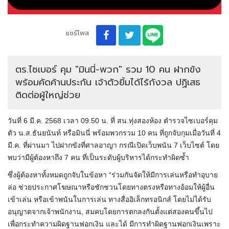
แชร์โพส
ตร.ไซเบอร์ คุม "มินนี่-พวก" รวม 10 คน ฝากขัง
พร้อมคัดค้านประกัน เจ้าตัวยิ้มได้ไร้กังวล ปฏิเสธ
ติดต่อผู้ใหญ่ช่วย
วันที่ 6 มี.ค. 2568 เวลา 09.50 น. ที่ สน.ทุ่งสองห้อง ตำรวจไซเบอร์คุม
ตัว น.ส.ธันยนันท์ หรือมินนี่ พร้อมพวกรวม 10 คน ที่ถูกจับกุมเมื่อวันที่ 4
มี.ค. ที่ผ่านมา ไปฝากขังที่ศาลอาญา กรณีเปิดเว็บพนัน 7 เว็บไซต์ โดย
พบว่ามีผู้ต้องหาถึง 7 คน ที่เป็นระดับผู้บริหารได้กระทำผิดซ้ำ
ซึ่งผู้ต้องหาทั้งหมดถูกจับในข้อหา “ร่วมกันจัดให้มีการเล่นหรือทำอุบาย
ล่อ ช่วยประกาศโฆษณาหรือชักชวนโดยทางตรงหรือทางอ้อมให้ผู้อื่น
เข้าเล่น หรือเข้าพนันในการเล่น ทางสื่ออิเล็กทรอนิกส์ โดยไม่ได้รับ
อนุญาตจากเจ้าพนักงาน, สมคบโดยการตกลงกันตั้งแต่สองคนขึ้นไป
เพื่อกระทำความผิดฐานฟอกเงิน และได้ มีการทำผิดฐานฟอกเงินเพราะ