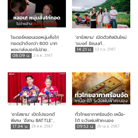
ไรเดอร์หลอนเจอหนุ่มสั่งไก่
‘อาร์สยาม’ เปิดตัวศิลปินใหม่
ทอดเจ้าดังกว่า 800 บาท
‘แบงค์ ธัชนนท์...
14:21 น.
พอมาส่งบอกไม่จ่าย...
13 ก.ย. 2567
08:09 น.
2 ต.ค. 2567
‘อาร์สยาม’ เปิดโปรเจกต์
ทั่วไทยอากาศร้อนจัด เหนือ-
พิเศษ ‘อีสาน BATTLE’...
ใต้ ระวังฝนฟ้าคะนอง
17:34 น.
09:52 น.
29 ส.ค. 2567
20 เม.ย. 2567