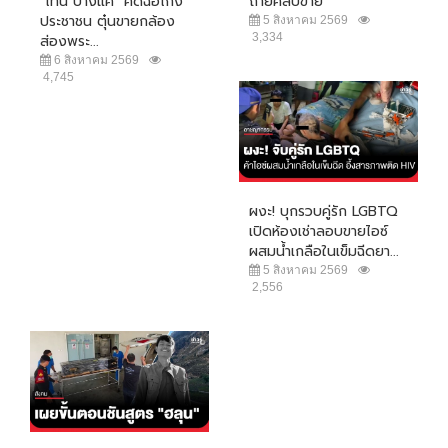
"โทน บางแค" คดีฉ้อโกง
ถ่ายคลิปขาย
ประชาชน ตุ๋นขายกล้อง
5 สิงหาคม 2569
3,334
ส่องพระ...
6 สิงหาคม 2569
4,745
ผงะ! บุกรวบคู่รัก LGBTQ
เปิดห้องเช่าลอบขายไอซ์
ผสมน้ำเกลือในเข็มฉีดยา...
5 สิงหาคม 2569
2,556