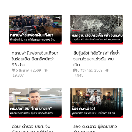
ทลายฟาร์มฟอกเงินแก๊งยา
สืบรู้แล้ว! "เสือโคร่ง" ที่ขย้ำ
ในร้อยเอ็ด ยึดทรัพย์กว่า
จนท.ห้วยขาแข้งดับ พบ
93 ล้าน
เป็น...
5 สิงหาคม 2569
6 สิงหาคม 2569
19,807
7,945
ด่วน! ตำรวจ ปอศ. จับ
ร้อง ด.ต.ฉาว ขู่ยัดยาสาว