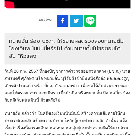
แชร์โพส
ทนายอั๋น ร้อง บช.ก. ให้ขยายผลตรวจสอบทนายตั้ม
โยงเว็บพนันมินนี่หรือไม่ ด้านทนายตั้มไม่ขอตอบโต้
ลั่น "หิวแสง"
วันที่ 28 ก.พ. 2567 ที่กองบัญชาการตำรวจสอบสวนกลาง (บช.ก.) นาย
ภัทรพงศ์ ศุภักษร หรือ ทนายอั๋น บุรีรัมย์ เข้ายื่นหนังสือต่อ พล.ต.ต.จรูญ
เกียรติ ปานแก้ว หรือ "บิ๊กเต่า" รอง ผบช.ก. เพื่อขอให้สืบสวนขยายผล
และให้ตรวจสอบว่านายษิทรา เบี้ยบังเกิด หรือทนายตั้ม มีส่วนเกี่ยวข้อง
กับคดีเว็บพนันมินนี่ ด้วยหรือไม่
ทนายอั๋น กล่าวว่า ในคดีของเว็บพนันมินนี่ สร้างความเสียหายให้กับ
ประเทศเเต่กลับสร้างความร่ำรวยให้กับผู้กระทำความผิด ดังนั้นตนจึง
เห็นว่าเรื่องนี้ควรจะสืบสวนสอบสวนกลุ่มผู้กระทำความผิดให้ครบถ้วน