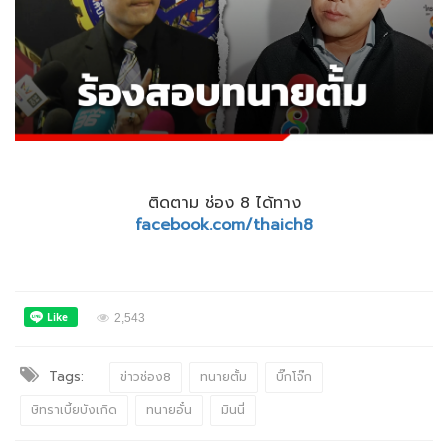
ติดตาม ช่อง 8 ได้ทาง
facebook.com/thaich8
2,543
Tags:
ข่าวช่อง8
ทนายตั้ม
บิ๊กโจ๊ก
ษิทราเบี้ยบังเกิด
ทนายอั๋น
มินนี่