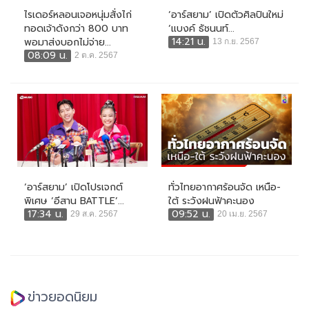
ไรเดอร์หลอนเจอหนุ่มสั่งไก่
‘อาร์สยาม’ เปิดตัวศิลปินใหม่
ทอดเจ้าดังกว่า 800 บาท
‘แบงค์ ธัชนนท์...
14:21 น.
พอมาส่งบอกไม่จ่าย...
13 ก.ย. 2567
08:09 น.
2 ต.ค. 2567
‘อาร์สยาม’ เปิดโปรเจกต์
ทั่วไทยอากาศร้อนจัด เหนือ-
พิเศษ ‘อีสาน BATTLE’...
ใต้ ระวังฝนฟ้าคะนอง
17:34 น.
09:52 น.
29 ส.ค. 2567
20 เม.ย. 2567
ข่าวยอดนิยม