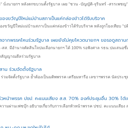
 นั่งนายกฯ หลังตกขบวนตั้งรัฐบาล เผย "ชวน -บัญญัติ-จุรินทร์ -สรรเพช
งขวัญปีใหม่แม่บ้านสภาเป็นแค่กล่องข้าวได้รับบริจาค
วัญปีใหม่แม่บ้านสภาเป็นแค่กล่องข้าวได้รับบริจาค หลังถูกโยงเทียบ "ปดิพ
มีดีลจากพรรคไหนร่วมรัฐบาล เผยยังไม่คุยโหวตนายกฯ ขอรอดูสถาน
ป.-สส. มีอำนาจตัดสินใจปมเลือกนายกฯ ได้ 100% รอฟังศาล รธน.ปมเสนอชื
่ส่งสัญญาณดีลร่วมรัฐบาล
ะสาน ร่วมจัดตั้งรัฐบาล
น ร่วมจัดตั้งรัฐบาล ย้ำต้องเป็นมติพพรรค เตรียมหารือ เลขาฯพรรค นัดประชุมเ
หัวหน้าพรรค ปชป. คะแนนเสียง ส.ส. 70% องค์ประชุมอื่น 30% ได้เป
ความผ่านเฟซบุ๊ก อธิบายเกี่ยวกับการเลือกหัวหน้าพรรค ปชป. คะแนนเสียง ส.
ก หน.-กก.บห.ชุดใหม่ไม่ได้