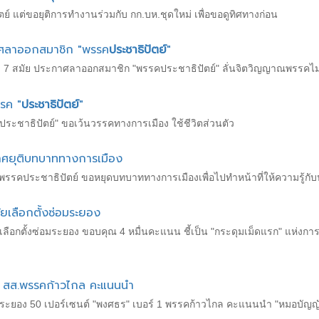
ย์ แต่ขอยุติการทำงานร่วมกับ กก.บห.ชุดใหม่ เพื่อขอดูทิศทางก่อน
าศลาออกสมาชิก "พรรค
ประชาธิปัตย์
"
ัง 7 สมัย ประกาศลาออกสมาชิก "พรรคประชาธิปัตย์" ลั่นจิตวิญญาณพรรคไม
รค "
ประชาธิปัตย์
"
ะชาธิปัตย์" ขอเว้นวรรคทางการเมือง ใช้ชีวิตส่วนตัว
กาศยุติบทบาททางการเมือง
กพรรคประชาธิปัตย์ ขอหยุดบทบาททางการเมืองเพื่อไปทำหน้าที่ให้ความรู้ก
ยเลือกตั้งซ่อมระยอง
เลือกตั้งซ่อมระยอง ขอบคุณ 4 หมื่นคะแนน ชี้เป็น "กระดุมเม็ดแรก" แห่งกา
ง สส.พรรคก้าวไกล คะแนนนำ
จ.ระยอง 50 เปอร์เซนต์ "พงศธร" เบอร์ 1 พรรคก้าวไกล คะแนนนำ "หมอบัญญัต