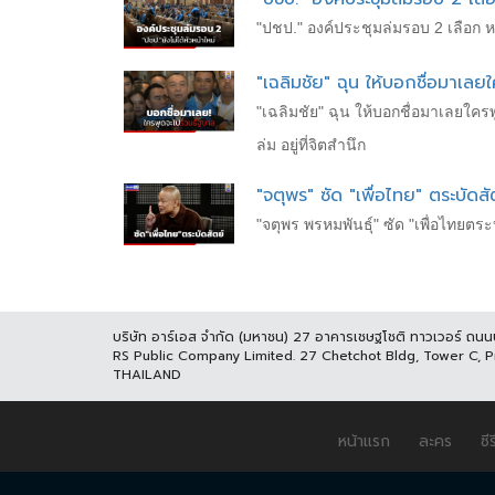
"ปชป." องค์ประชุมล่มรอบ 2 เลือก ห
"เฉลิมชัย" ฉุน ให้บอกชื่อมาเลย
"เฉลิมชัย" ฉุน ให้บอกชื่อมาเลยใคร
ล่ม อยู่ที่จิตสำนึก
"จตุพร" ซัด "เพื่อไทย" ตระบัดส
"จตุพร พรหมพันธุ์" ซัด "เพื่อไทยตระ
บริษัท อาร์เอส จำกัด (มหาชน) 27 อาคารเชษฐโชติ ทาวเวอร์ ถน
RS Public Company Limited. 27 Chetchot Bldg, Tower C, 
THAILAND
หน้าแรก
ละคร
ซีร