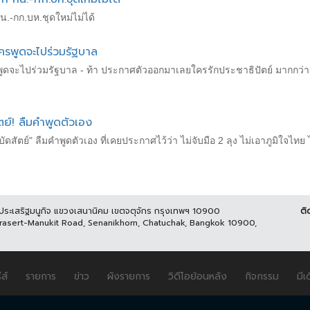
น.-กก.บห.ชุดใหม่ไม่ได้
ใครพูดจะไปร่วมรัฐบาล
พูดจะไปร่วมรัฐบาล - ท้า ประกาศตัวออกมาเลยใครรักประชาธิปัตย์ มากกว่าผม
ัตย์! ลืมคำพูดตัวเอง
บัดสัตย์" ลืมคำพูดตัวเอง ที่เคยประกาศไว้ว่า ไม่จับมือ 2 ลุง ไม่เอาภูมิใจไทย
นประเสริฐมนูกิจ แขวงเสนานิคม เขตจตุจักร กรุงเทพฯ 10900
ติ
Prasert-Manukit Road, Senanikhom, Chatuchak, Bangkok 10900,
ีส์
รายการ
ข่าว
ผังรายการ
วิดีโอย้อนหลัง
กิจกรรม
มีเ