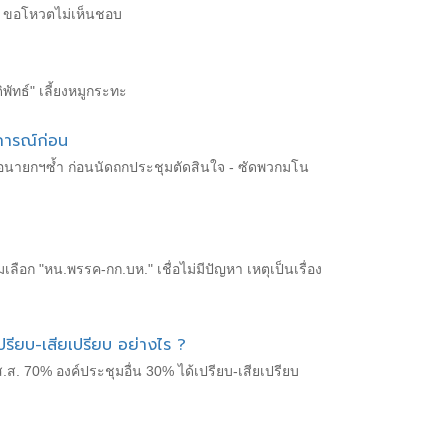
ญ" ขอโหวตไม่เห็นชอบ
ัทธ์" เลี้ยงหมูกระทะ
การณ์ก่อน
่อนายกฯซ้ำ ก่อนนัดถกประชุมตัดสินใจ - ซัดพวกมโน
ลือก "หน.พรรค-กก.บห." เชื่อไม่มีปัญหา เหตุเป็นเรื่อง
รียบ-เสียเปรียบ อย่างไร ?
ส. 70% องค์ประชุมอื่น 30% ได้เปรียบ-เสียเปรียบ