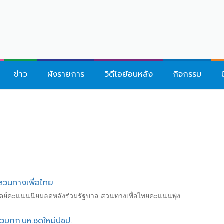
ข่าว
ผังรายการ
วิดีโอย้อนหลัง
กิจกรรม
 สวนทางเพื่อไทย
ตย์คะแนนนิยมลดหลังร่วมรัฐบาล สวนทางเพื่อไทยคะแนนพุ่ง
่วมกก.บห.ชุดใหม่ปชป.