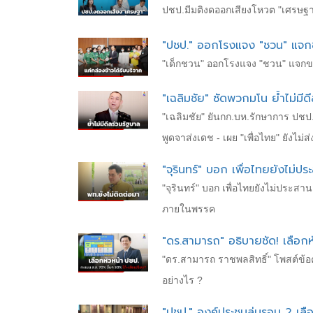
ปชป.มีมติงดออกเสียงโหวต "เศรษฐา"
"ปชป." ออกโรงแจง "ชวน" แจกขอ
"เด็กชวน" ออกโรงแจง "ชวน" แจกของข
"เฉลิมชัย" ซัดพวกมโน ย้ำไม่
"เฉลิมชัย" ยันกก.บห.รักษาการ ปช
พูดจาส่งเดช - เผย "เพื่อไทย" ยังไม
"จุรินทร์" บอก เพื่อไทยยังไม่ปร
"จุรินทร์" บอก เพื่อไทยยังไม่ประสา
ภายในพรรค
"ดร.สามารถ" อธิบายชัด! เลือก
"ดร.สามารถ ราชพลสิทธิ์" โพสต์ข้อ
อย่างไร ?
"ปชป." องค์ประชุมล่มรอบ 2 เลือ