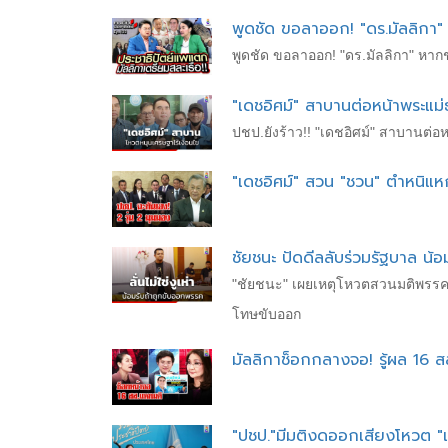
พูดชัด ขอลาออก! "ดร.มัลลิกา"
พูดชัด ขอลาออก! "ดร.มัลลิกา" หาก
"เดชอิศม์" สาบานต่อหน้าพระแม่
ปชป.ยังร้าว!! "เดชอิศม์" สาบานต่อห
"เดชอิศม์" สวน "ชวน" ตำหนิแห
ชัยชนะ ปัดดีลลับร่วมรัฐบาล น
"ชัยชนะ" เผยเหตุโหวตสวนมติพรรค "ป
โทษขับออก
มัลลิกาช็อกกลางจอ! รู้ผล 16 สส. 
"ปชป."มีมติงดออกเสียงโหวต "