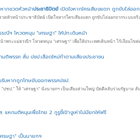
 หากชวดหัวหน้า
ประชาธิปัตย์
เปิดใจหากใครเสียงแตก ถูกขับไล่ออก
ชวดหัวหน้าประชาธิปัตย์ เปิดใจหากใครเสียงแตก ถูกขับไล่ออกจากระบบจริง
ธรณีฯ โหวตหนุน "เศรษฐา" ให้ปท.เดินหน้า
น้าพระแม่ธรณีฯ โหวตหนุน "เศรษฐา" เพื่อให้ประเทศเดินหน้า ไร้เงื่อนไขต่อร
กมติพรรค ลั่น ปชป.เลือดใหม่ทำตามเสียงประชาชน
้อมรับหากถูกโทษขับออกพรรคปชป.
ชป." ให้ "เศรษฐา" นั่งนายกฯ เป็นเสียงส่วนใหญ่ ปัดดีลลับร่วมรัฐบาล ลั่นไ
แหกมติหนุนเพื่อไทย 2 กูรูชี้เป้างูเห่าไม่มียกให้ฟรี
เศรษฐา" เป็นนายกฯ