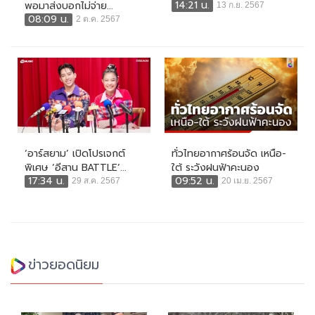
14:21 น.
พอมาส่งบอกไม่จ่าย...
13 ก.ย. 2567
08:09 น.
2 ต.ค. 2567
‘อาร์สยาม’ เปิดโปรเจกต์
ทั่วไทยอากาศร้อนจัด เหนือ-
พิเศษ ‘อีสาน BATTLE’...
ใต้ ระวังฝนฟ้าคะนอง
17:34 น.
09:52 น.
29 ส.ค. 2567
20 เม.ย. 2567
ข่าวยอดนิยม