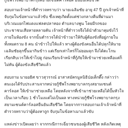
กู้ชีพโรงพยาบาลกรุงสยามเซนต์คาร์ลอส ยืนยันเสียชีวิต
สอบถามเจ้าหน้าที่ตำรวจทราบว่า นายเฉลิมชัย อายุ 47 ปี ถูกเจ้าหน้าที่
จับกุมในข้อหาเมาแล้วขับ ซึ่งเหตุเกิดตั้งแต่ช่วงกลางคืนที่ผ่านมา
บริเวณแยกไฟแดงแฟลตปลาทอง ตำบลบางพูน โดยมีรถของ
ประชาชนเสียหายหลายคัน เจ้าหน้าที่ตำรวจจึงได้นำตัวมาคุมขังไว้
ภายในห้องขัง จากนั้นตำรวจได้นำข้าวมาให้กับผู้ต้องขังที่อยู่ภายใน
ทั้งหมดรวม 8 คน นำข้าวไปให้แล้ว ทางผู้ต้องขังคนอื่นได้ปลุกให้นาย
เฉลิมชัยลุกขึ้นมากินข้าว แต่เรียกเท่าไหร่ก็ไม่ยอมลุก จึงได้ตะโกน
เรียกสิบเวรให้เข้าไปดู ก่อนเรียกเจ้าหน้าที่กู้ภัยให้เข้ามาช่วยเหลือแต่ก็
ไม่ทัน ผู้ต้องขังเสียชีวิตแล้ว
สอบถาม นายอธิศ ขาวสุวรรณ์ อาสาสมัครมูลนิธิป่อเต็กตึ๊ง กล่าวว่า
ตนเองได้รับประสานจากหน่วยกู้ชีพโรงพยาบาลกรุงสยามเซนต์
คาร์ลอส ให้เข้ามาช่วยเหลือ โดยหลังจากที่เข้ามาช่วยเหลือได้ปั๊มหัวใจ
เป็นเวลาเกือบ 1 ชั่วโมงแต่ไม่เป็นผล ทางหน่วยกู้ชีพโรงพยาบาลกรุง
สยามเซนต์คาร์ลอสยืนยันเสียชีวิต โดยจากการสอบถามเจ้าเจ้าหน้าที่
ตำรวจทราบว่าผู้ต้องหาถูก จับกุมในข้อหาเมาแล้วขับ
แหล่งข่าวเปิดเผยว่า จากกรณีการเฉี่ยวชนของผู้เสียชีวิต หลังเกิดเหตุ