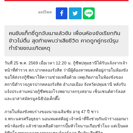
แชร์โพส
คนขับเเท็กซี่ถูกจับเมาแล้วขับ เพื่อนห้องขังเรียกกิน
ข้าวไม่ตื่น สุดท้ายพบว่าเสียชีวิต คาดถูกคู่กรณีรุม
ทำร้ายขณะเกิดเหตุ
วันที่ 25 พ.ค. 2569 เมื่อเวลา 12.20 น. กู้ชีพปทุมธานีได้รับแจ้งจากเจ้า
หน้าที่ตำรวจ สภ.ปากคลองรังสิต ว่ามีผู้ต้องหาหมดสติอยู่ภายในห้องขัง
ขอให้ส่งรถกู้ชีพมาให้ความช่วยเหลือด้วย เหตุเกิดภายในห้องขังของ
สถานีตำรวจภูธรปากคลองรังสิต อำเภอเมือง จังหวัดปทุมธานี หลังรับ
แจ้งประสานหน่วยกู้ชีพของโรงพยาบาลกรุงสยาม เซ็นเซนต์คาร์ลอส
และอาสาสมัครมูลนิธิป่อเต็กตึ๊ง
ภายในห้องขังพบร่างของนายเฉลิมชัย อายุ 47 ปี ชาว
จ.พระนครศรีอยุธยา นอนหมดสติอยู่ เจ้าหน้าที่จึงช่วยกันนำร่างออกมา
หน้าห้องขัง แล้วช่วยเหลือด้วยการปั๊มหัวใจนานเกือบชั่วโมง แต่เป็นผล