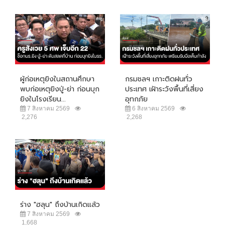
ผู้ก่อเหตุยิงในสถานศึกษา
กรมชลฯ เกาะติดฝนทั่ว
พบก่อเหตุยิงปู่-ย่า ก่อนบุก
ประเทศ เฝ้าระวังพื้นที่เสี่ยง
ยิงในโรงเรียน...
อุทกภัย
7 สิงหาคม 2569
6 สิงหาคม 2569
2,276
2,268
ร่าง "ฮลุน" ถึงบ้านเกิดแล้ว
7 สิงหาคม 2569
1,668