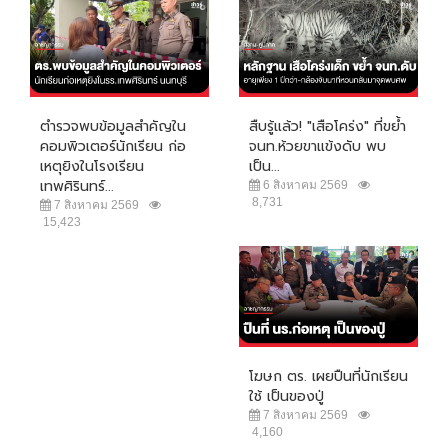
ตำรวจพบข้อมูลสำคัญใน
สืบรู้แล้ว! "เสือโคร่ง" ที่ขย้ำ
คอมพิวเตอร์นักเรียน ก่อ
จนท.ห้วยขาแข้งดับ พบ
เหตุยิงในโรงเรียน
เป็น...
เทพศิรินทร์...
6 สิงหาคม 2569
8,731
7 สิงหาคม 2569
15,423
โฆษก ตร. เผยปืนที่นักเรียน
ใช้ เป็นของปู่
7 สิงหาคม 2569
4,160