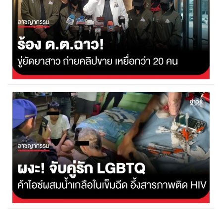
ร้อง ด.ต.ฉาว ขู่ยัดยาสาว ถ่ายคลิปขาย
5 สิงหาคม 2569
2,979
ผงะ! บุกรวบคู่รัก LGBTQ เปิดห้องเช่าลอบขายไอซ์ผสมน้ำเกลือ