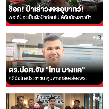
ช็อก! ป้าแฉวงจรอุบาทว์ "พ่อไอ้ป๋อง" เป็นผัวป้า...
4 สิงหาคม 2569
9,921
ด่วน! ตำรวจ ปอศ. จับ "โทน บางแค" คดีฉ้อโกงประชาชน ตุ๋นขาย
กล้องส่องพระ...
6 สิงหาคม 2569
3,694