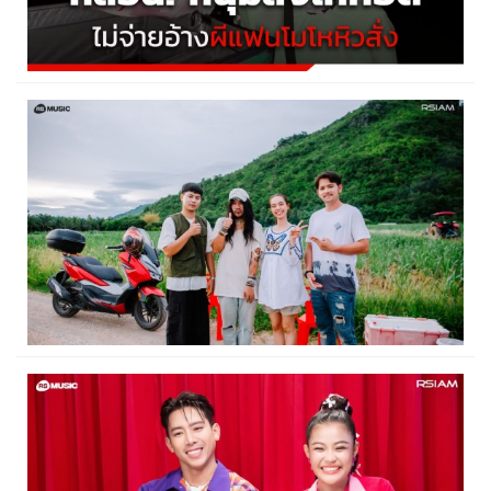
ไรเดอร์หลอนเจอหนุ่มสั่งไก่ทอดเจ้าดังกว่า 800 บาท พอมาส่ง
บอกไม่จ่าย...
08:09 น.
2 ตุลาคม 2567
‘อาร์สยาม’ เปิดตัวศิลปินใหม่ ‘แบงค์ ธัชนนท์...
14:21 น.
13 กันยายน 2567