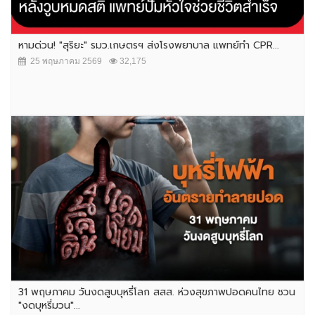
หามด่วน! "สุริยะ" รมว.เกษตรฯ ส่งโรงพยาบาล แพทย์ทำ CPR...
25 พฤษภาคม 2569
32,175
31 พฤษภาคม วันงดสูบบุหรี่โลก สสส. ห่วงสุขภาพปอดคนไทย ชวน
"งดบุหรี่มวน"...