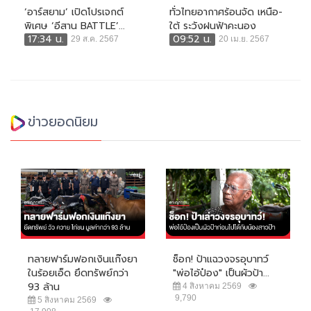
‘อาร์สยาม’ เปิดโปรเจกต์
ทั่วไทยอากาศร้อนจัด เหนือ-
พิเศษ ‘อีสาน BATTLE’...
ใต้ ระวังฝนฟ้าคะนอง
17:34 น.
09:52 น.
29 ส.ค. 2567
20 เม.ย. 2567
ข่าวยอดนิยม
ทลายฟาร์มฟอกเงินแก๊งยา
ช็อก! ป้าแฉวงจรอุบาทว์
ในร้อยเอ็ด ยึดทรัพย์กว่า
"พ่อไอ้ป๋อง" เป็นผัวป้า...
93 ล้าน
4 สิงหาคม 2569
9,790
5 สิงหาคม 2569