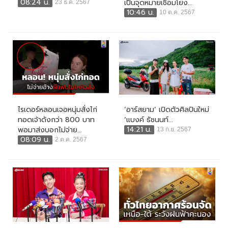
08:24 น.
เป็นจุดหมายเชื่อมโยง...
23 ธ.ค. 2567
10:46 น.
10 ต.ค. 2567
ไรเดอร์หลอนเจอหนุ่มสั่งไก่
‘อาร์สยาม’ เปิดตัวศิลปินใหม่
ทอดเจ้าดังกว่า 800 บาท
‘แบงค์ ธัชนนท์...
14:21 น.
พอมาส่งบอกไม่จ่าย...
13 ก.ย. 2567
08:09 น.
2 ต.ค. 2567