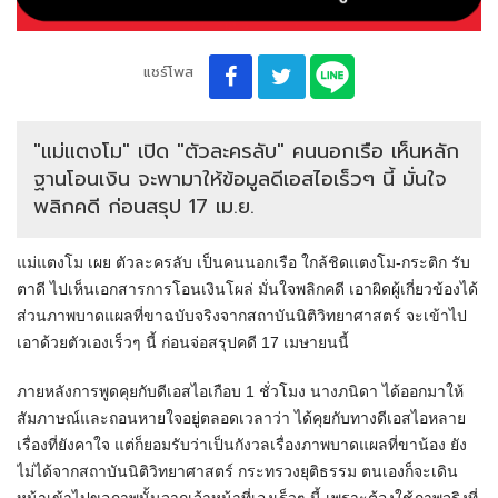
แชร์โพส
"แม่แตงโม" เปิด "ตัวละครลับ" คนนอกเรือ เห็นหลัก
ฐานโอนเงิน จะพามาให้ข้อมูลดีเอสไอเร็วๆ นี้ มั่นใจ
พลิกคดี ก่อนสรุป 17 เม.ย.
แม่แตงโม เผย ตัวละครลับ เป็นคนนอกเรือ ใกล้ชิดแตงโม-กระติก รับ
ตาดี ไปเห็นเอกสารการโอนเงินโผล่ มั่นใจพลิกคดี เอาผิดผู้เกี่ยวข้องได้
ส่วนภาพบาดแผลที่ขาฉบับจริงจากสถาบันนิติวิทยาศาสตร์ จะเข้าไป
เอาด้วยตัวเองเร็วๆ นี้ ก่อนจ่อสรุปคดี 17 เมษายนนี้
ภายหลังการพูดคุยกับดีเอสไอเกือบ 1 ชั่วโมง นางภนิดา ได้ออกมาให้
สัมภาษณ์และถอนหายใจอยู่ตลอดเวลาว่า ได้คุยกับทางดีเอสไอหลาย
เรื่องที่ยังคาใจ แต่ก็ยอมรับว่าเป็นกังวลเรื่องภาพบาดแผลที่ขาน้อง ยัง
ไม่ได้จากสถาบันนิติวิทยาศาสตร์ กระทรวงยุติธรรม ตนเองก็จะเดิน