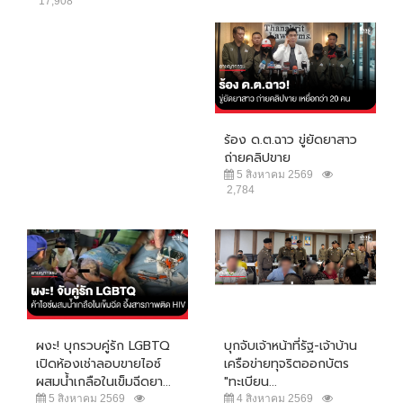
17,908
ร้อง ด.ต.ฉาว ขู่ยัดยาสาว
ถ่ายคลิปขาย
5 สิงหาคม 2569
2,784
ผงะ! บุกรวบคู่รัก LGBTQ
บุกจับเจ้าหน้าที่รัฐ-เจ้าบ้าน
เปิดห้องเช่าลอบขายไอซ์
เครือข่ายทุจริตออกบัตร
ผสมน้ำเกลือในเข็มฉีดยา...
"ทะเบียน...
5 สิงหาคม 2569
4 สิงหาคม 2569