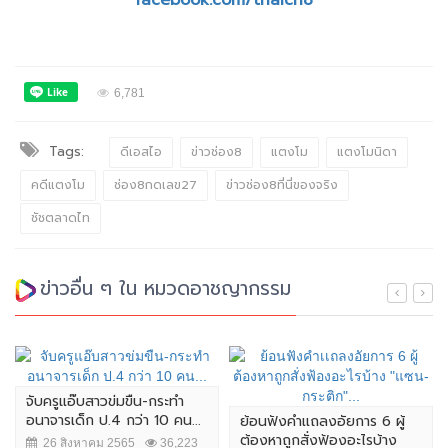
facebook.com/thaich8
6,781
Tags:
ดีเอสไอ
ข่าวช่อง8
แตงโม
แตงโมนิดา
คดีแตงโม
ช่อง8กดเลข27
ข่าวช่อง8ที่นี่ของจริง
ชัชตลาดไท
ข่าวอื่น ๆ ใน หมวดอาชญากรรม
จับครูแอ๊บสาวข่มขืน-กระทำ
อนาจารเด็ก ป.4 กว่า 10 คน...
ย้อนฟังคำเเถลงอัยการ 6 ผู้
ต้องหาถูกสั่งฟ้องอะไรบ้าง
26 สิงหาคม 2565
36,223