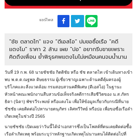
แชร์โพส
"ชัช ตลาดไท" แจง "ดีเอสไอ" ปมขอซื้อเรือ "คดี
แตงโม" ราคา 2 ล้าน เผย "ปอ" อยากรีบขายเพราะ
คิดถึงเพื่อน ย้ำพิรุธศพแตงโมไม่เหมือนคนจมน้ำนาน
วันที่ 19 ก.พ. 68 นายชัชชัย กิตติชัย หรือ ชัช ตลาดไท เข้าเดินทางเข้า
พบ พ.ต.ต.ณฐพล ดิษยธรรม ผู้เชี่ยวชาญเฉพาะด้านคดีคุ้มครองผู้
บริโภคและสิ่งแวดล้อม กรมสอบสวนคดีพิเศษ (ดีเอสไอ) ในฐานะ
หัวหน้าคณะพนักงานสืบสวนข้อเท็จจริงคดีการเสียชีวิตของ น.ส.ภัทร
ธิดา (นิดา) พัชรวีระพงษ์ หรือแตงโม เพื่อให้ข้อมูลเกี่ยวกับกรณีที่นาย
ชัชชัย เคยติดต่อไปหานายตนุภัทร เลิศทวีวิทย์ หรือปอ เพื่อขอซื่อเรือลำ
เกิดเหตุในช่วงปี 2565
นายชัชชัย เปิดเผยว่าวันนี้ได้นำเอกสารซึ่งเป็นโพสต์ที่ตนเคยติดต่อซื้อ
เรือลำเกิดเหตุ พร้อมระบุว่าหลักฐานเกิดเหตุไม่นานตนได้ติดต่อไปที่