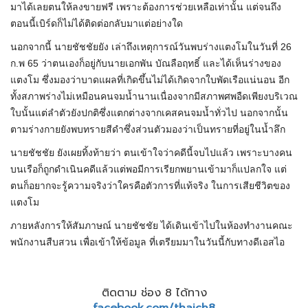
มาได้เลยตนให้ลงขายฟรี เพราะต้องการช่วยเหลือเท่านั้น แต่จนถึง
ตอนนี้เบิร์ดก็ไม่ได้ติดต่อกลับมาแต่อย่างใด
นอกจากนี้ นายชัชชัยยัง เล่าถึงเหตุการณ์วันพบร่างแตงโมในวันที่ 26
ก.พ 65 ว่าตนเองก็อยู่กับนายเอกพัน บัณลือฤทธิ์ และได้เห็นร่างของ
แตงโม ซึ่งมองว่าบาดแผลที่เกิดขึ้นไม่ได้เกิดจากใบพัดเรือแน่นอน อีก
ทั้งสภาพร่างไม่เหมือนคนจมน้ำนานเนื่องจากมีสภาพศพอืดเพียงบริเวณ
ใบนั้นแต่ลำตัวยังปกติซึ่งแตกต่างจากเคสคนจมน้ำทั่วไป นอกจากนั้น
ตามร่างกายยังพบทรายสีดำซึ่งส่วนตัวมองว่าเป็นทรายที่อยู่ในน้ำลึก
นายชัชชัย ยังเผยทิ้งท้ายว่า ตนเข้าใจว่าคดีนี้จบไปแล้ว เพราะบางคน
บนเรือก็ถูกดำเนินคดีแล้วแต่พอมีการเรียกพยานเข้ามาก็แปลกใจ แต่
ตนก็อยากจะรู้ความจริงว่าใครคือตัวการที่แท้จริง ในการเสียชีวิตของ
แตงโม
ภายหลังการให้สัมภาษณ์ นายชัชชัย ได้เดินเข้าไปในห้องทำงานคณะ
พนักงานสืบสวน เพื่อเข้าให้ข้อมูล ที่เตรียมมาในวันนี้กับทางดีเอสไอ
ติดตาม ช่อง 8 ได้ทาง