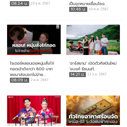
08:24 น.
เป็นจุดหมายเชื่อมโยง...
23 ธ.ค. 2567
10:46 น.
10 ต.ค. 2567
ไรเดอร์หลอนเจอหนุ่มสั่งไก่
‘อาร์สยาม’ เปิดตัวศิลปินใหม่
ทอดเจ้าดังกว่า 800 บาท
‘แบงค์ ธัชนนท์...
14:21 น.
พอมาส่งบอกไม่จ่าย...
13 ก.ย. 2567
08:09 น.
2 ต.ค. 2567