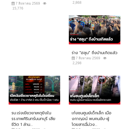
2,868
7 สิงหาคม 2569
15,776
ร่าง "ฮลุน" ถึงบ้านเกิดแล้ว
7 สิงหาคม 2569
2,298
รบ.เร่งเยียวยาเหตุยิงใน
เก๋งชนศูนย์เด็กเล็ก เมือ
รร.เทพศิรินทร์นนทบุรี เสีย
งกาญจน์ พบคนขับ-ผู้
ชีวิต 1 ล้าน...
โดยสารฉี่ม่วง...