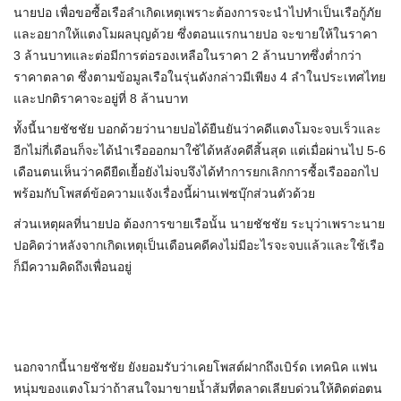
นายปอ เพื่อขอซื้อเรือลำเกิดเหตุเพราะต้องการจะนำไปทำเป็นเรือกู้ภัย
และอยากให้แตงโมผลบุญด้วย ซึ่งตอนแรกนายปอ จะขายให้ในราคา
3 ล้านบาทและต่อมีการต่อรองเหลือในราคา 2 ล้านบาทซึ่งต่ำกว่า
ราคาตลาด ซึ่งตามข้อมูลเรือในรุ่นดังกล่าวมีเพียง 4 ลำในประเทศไทย
และปกติราคาจะอยู่ที่ 8 ล้านบาท
ทั้งนี้นายชัชชัย บอกด้วยว่านายปอได้ยืนยันว่าคดีแตงโมจะจบเร็วและ
อีกไม่กี่เดือนก็จะได้นำเรือออกมาใช้ได้หลังคดีสิ้นสุด แต่เมื่อผ่านไป 5-6
เดือนตนเห็นว่าคดียืดเยื้อยังไม่จบจึงได้ทำการยกเลิกการซื้อเรือออกไป
พร้อมกับโพสต์ข้อความแจังเรื่องนี้ผ่านเฟซบุ๊กส่วนตัวด้วย
ส่วนเหตุผลที่นายปอ ต้องการขายเรือนั้น นายชัชชัย ระบุว่าเพราะนาย
ปอคิดว่าหลังจากเกิดเหตุเป็นเดือนคดีคงไม่มีอะไรจะจบแล้วและใช้เรือ
ก็มีความคิดถึงเพื่อนอยู่
นอกจากนี้นายชัชชัย ยังยอมรับว่าเคยโพสต์ฝากถึงเบิร์ด เทคนิค แฟน
หนุ่มของแตงโมว่าถ้าสนใจมาขายน้ำส้มที่ตลาดเลียบด่วนให้ติดต่อตน