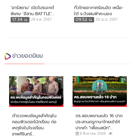
‘อาร์สยาม’ เปิดโปรเจกต์
ทั่วไทยอากาศร้อนจัด เหนือ-
พิเศษ ‘อีสาน BATTLE’...
ใต้ ระวังฝนฟ้าคะนอง
17:34 น.
09:52 น.
29 ส.ค. 2567
20 เม.ย. 2567
ข่าวยอดนิยม
ตำรวจพบข้อมูลสำคัญใน
ตร.สอบพยานแล้ว 16 ปาก
คอมพิวเตอร์นักเรียน ก่อ
ประสานครูภาษาไทยเข้าให้
เหตุยิงในโรงเรียน
ปากคำ "เพื่อนสนิท"...
เทพศิรินทร์...
8 สิงหาคม 2569