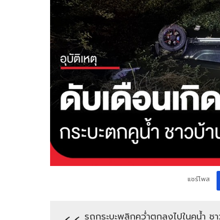
แชร์โพส
รถกระบะพลิกคว่ำตกลงไปในคูน้ำ ชาวบ