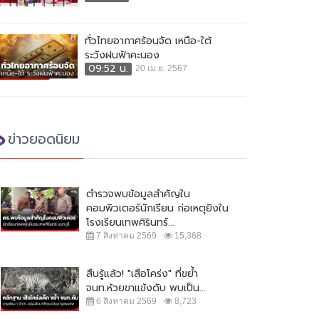
ทั่วไทยอากาศร้อนจัด เหนือ-ใต้
ระวังฝนฟ้าคะนอง
09:52 น.
20 เม.ย. 2567
ข่าวยอดนิยม
ตำรวจพบข้อมูลสำคัญใน
คอมพิวเตอร์นักเรียน ก่อเหตุยิงใน
โรงเรียนเทพศิรินทร์...
7 สิงหาคม 2569
15,368
สืบรู้แล้ว! "เสือโคร่ง" ที่ขย้ำ
จนท.ห้วยขาแข้งดับ พบเป็น...
6 สิงหาคม 2569
8,723