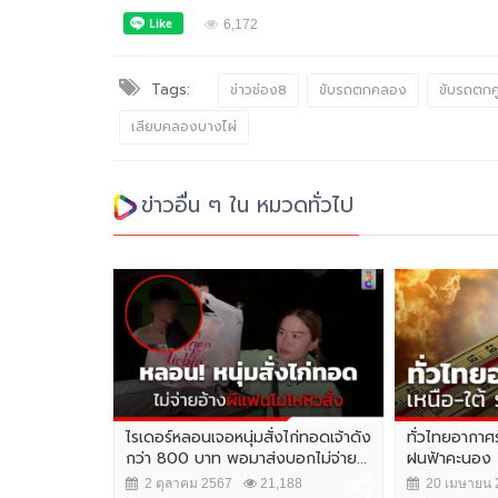
6,172
Tags:
ข่าวช่อง8
ขับรถตกคลอง
ขับรถตกคู
เลียบคลองบางไผ่
ข่าวอื่น ๆ ใน หมวดทั่วไป
pace Week
ไรเดอร์หลอนเจอหนุ่มสั่งไก่ทอดเจ้าดัง
ทั่วไทยอากาศร
จุดหมายเชื่อม
กว่า 800 บาท พอมาส่งบอกไม่จ่าย...
ฝนฟ้าคะนอง
2 ตุลาคม 2567
21,188
20 เมษายน 