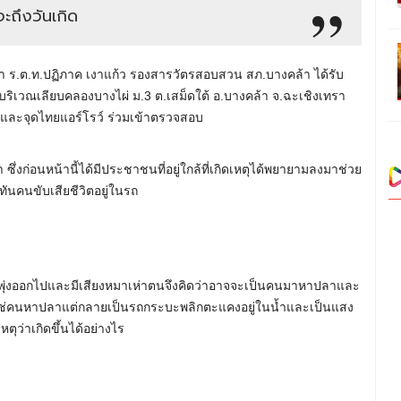
จะถึงวันเกิด
่านมา ร.ต.ท.ปฏิภาค เงาแก้ว รองสารวัตรสอบสวน สภ.บางคล้า ได้รับ
ิต บริเวณเลียบคลองบางไผ่ ม.3 ต.เสม็ดใต้ อ.บางคล้า จ.ฉะเชิงเทรา
้าและจุดไทยแอร์โรว์ ร่วมเข้าตรวจสอบ
ซึ่งก่อนหน้านี้ได้มีประชาชนที่อยู่ใกล้ที่เกิดเหตุได้พยายามลงมาช่วย
นคนขับเสียชีวิตอยู่ในรถ
ฟพุ่งออกไปและมีเสียงหมาเห่าตนจึงคิดว่าอาจจะเป็นคนมาหาปลาและ
่ใช่คนหาปลาแต่กลายเป็นรถกระบะพลิกตะแคงอยู่ในน้ำและเป็นแสง
ตุว่าเกิดขึ้นได้อย่างไร