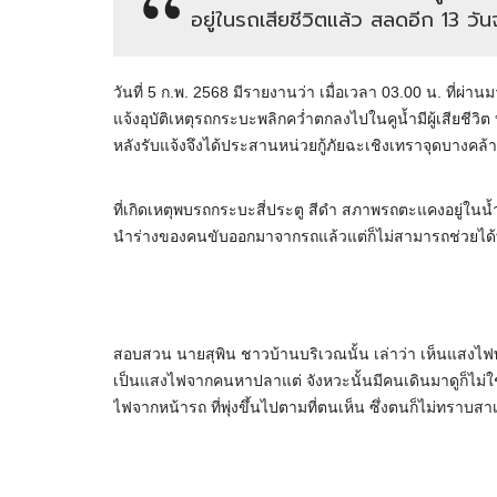
อยู่ในรถเสียชีวิตแล้ว สลดอีก 13 วัน
วันที่ 5 ก.พ. 2568 มีรายงานว่า เมื่อเวลา 03.00 น. ที่ผ
แจ้งอุบัติเหตุรถกระบะพลิกคว่ำตกลงไปในคูน้ำมีผู้เสียชีว
หลังรับแจ้งจึงได้ประสานหน่วยกู้ภัยฉะเชิงเทราจุดบางคล
ที่เกิดเหตุพบรถกระบะสี่ประตู สีดำ สภาพรถตะแคงอยู่ในน้ำ 
นำร่างของคนขับออกมาจากรถแล้วแต่ก็ไม่สามารถช่วยได้ทั
สอบสวน นายสุพิน ชาวบ้านบริเวณนั้น เล่าว่า เห็นแสงไ
เป็นแสงไฟจากคนหาปลาแต่ จังหวะนั้นมีคนเดินมาดูก็ไม
ไฟจากหน้ารถ ที่พุ่งขึ้นไปตามที่ตนเห็น ซึ่งตนก็ไม่ทราบสาเห