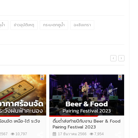
น้ำ
ข่าวอุบัติเหตุ
กระบะตกคูน้ำ
ฉะเชิงเทรา
้อนจัด เหนือ-ใต้ ระวัง
ดื่มด่ำส่งท้ายปีกับงาน Beer & Food
ประ
Pairing Festival 2023
เหม
2567
10,797
17 ธันวาคม 2566
7,954
2