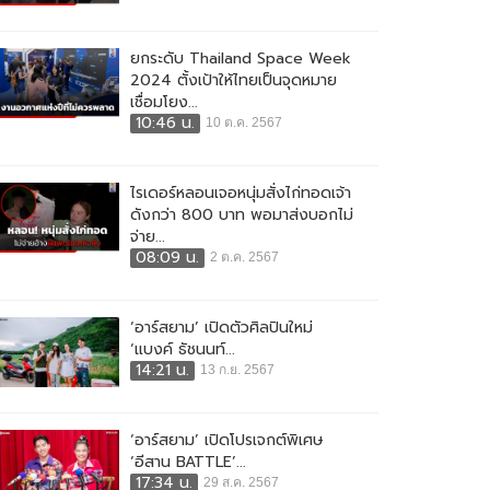
ยกระดับ Thailand Space Week
2024 ตั้งเป้าให้ไทยเป็นจุดหมาย
เชื่อมโยง...
10:46 น.
10 ต.ค. 2567
ไรเดอร์หลอนเจอหนุ่มสั่งไก่ทอดเจ้า
ดังกว่า 800 บาท พอมาส่งบอกไม่
จ่าย...
08:09 น.
2 ต.ค. 2567
‘อาร์สยาม’ เปิดตัวศิลปินใหม่
‘แบงค์ ธัชนนท์...
14:21 น.
13 ก.ย. 2567
‘อาร์สยาม’ เปิดโปรเจกต์พิเศษ
‘อีสาน BATTLE’...
17:34 น.
29 ส.ค. 2567