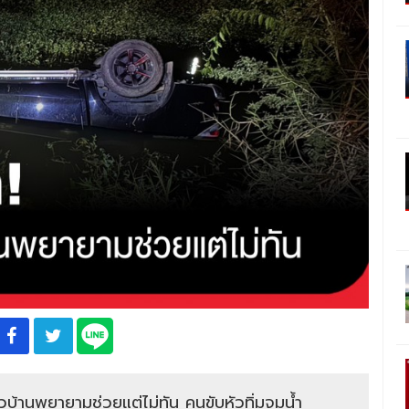
้านพยายามช่วยแต่ไม่ทัน คนขับหัวทิ่มจมน้ำ