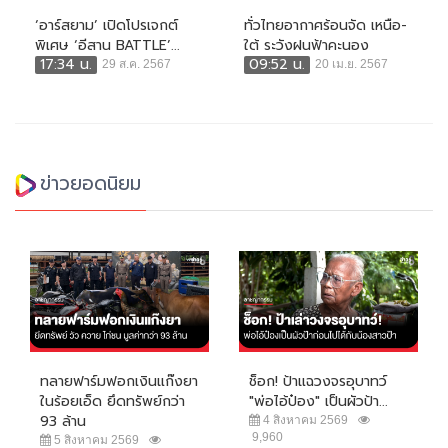
‘อาร์สยาม’ เปิดโปรเจกต์
ทั่วไทยอากาศร้อนจัด เหนือ-
พิเศษ ‘อีสาน BATTLE’...
ใต้ ระวังฝนฟ้าคะนอง
17:34 น.
09:52 น.
29 ส.ค. 2567
20 เม.ย. 2567
ข่าวยอดนิยม
ทลายฟาร์มฟอกเงินแก๊งยา
ช็อก! ป้าแฉวงจรอุบาทว์
ในร้อยเอ็ด ยึดทรัพย์กว่า
"พ่อไอ้ป๋อง" เป็นผัวป้า...
93 ล้าน
4 สิงหาคม 2569
9,960
5 สิงหาคม 2569