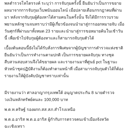
พลตำรวจโทไตรรงค์ ระบุว่า การจับกุมครั้งนี้ ยืนยันว่าเป็นการขยาย
ผลมาจากการจับกุมเว็บพนันออนไลน์ เมื่อปลายเดือนกรกฎาคมที่ผ่าน
มา หลังจากจับกุมผู้ต้องหาได้สามคนในครั้งนั้น จึงได้มีการรวบรวม
พยานหลักฐานจนทราบว่ามีผู้เกี่ยวข้องจนนำมาสู่การออกหมายจับ เมื่อ
วันศุกร์ที่ผ่านมาทั้งหมด 23 รายและนำมาสู่การขอหมายค้นในเช้าวัน
นี้ เพื่อเข้าไปจับกุมผู้ต้องหาและก็สามารถจับกุมตัวได้
เบื้องต้นตอนนี้ยังไม่ได้รับสั่งการพิเศษจากผู้บัญชาการตำรวจแห่งชาติ
ยืนยันว่าเป็นการทำงานตามปกติ เป็นการขยายผลจับกุม ทางชุด
สืบสวนสอบสวนจึงได้ขยายผล และรายงานมาที่ศูนย์ pct ในฐานะ
หัวหน้าชุดปฏิบัติงานก็ต้องทำตามหน้าที่ เมื่อสามารถจับกุมตัวได้ก็ต้อง
รายงานให้ผู้บังคับบัญชาทราบเท่านั้น
มีรายงานว่า ศาลอาญากรุงเทพใต้ อนุญาตประกัน 8 นายตำรวจ
วงเงินหลักทรัพย์คนละ 100,000 บาท
พ.ต.ท.คริษฐ์ รองผกก.สส.สภ.สำโรงเหนือ
พ.ต.อ.อาริส พ.ต.อ.อาริส ผู้กำกับการตรวจคนเข้าเมืองจังหวัด
ฉะเชิงเทรา