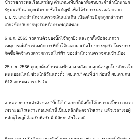
ข้าราชการพลเรือนสามัญ ตำแหน่งที่ปรึกษาพิเศษประจำสำนักนายก
รัฐมนตรี และถูกเพิ่มรายชื่อในบัญชี เพื่อได้รับการตรวจสอบจาก
ป.ป.ช. และสำนักงานตรวจเงินแผ่นดิน เนื่องด้วยมีมูลถูกกล่าวหา
เกี่ยวข้องกับการทุจริตหรือประพฤติมิชอบ
6 ม.ค. 2563 รถส่วนตัวของบิ๊กโจ๊กถูกยิง และถูกตั้งข้อสังเกตว่า
เหตุการณ์เกี่ยวข้องกับการที่บิ๊กโจ๊กออกมาเปิดโปงการทุจริตโครงการ
จัดซื้อจัดจ้างรถตรวจการณ์ไฟฟ้า ของสำนักงานตรวจคนเข้าเมือง
25 ก.ย. 2566 ถูกบุกค้นบ้านช่วงฟ้าสาง หลังจากลูกน้องถูกโยงเกี่ยวเว็บ
พนันออนไลน์ ช่วงใกล้วันแต่งตั้ง "ผบ.ตร." คนที่ 14 ก่อนที่ ผบ.ตร.คน
ที่13 จะหมดวาระ 5 วัน
ส่วนฉายาประจำตัวของ "บิ๊กโจ๊ก" ฉายาก็คือบิ๊กโจ๊กหวานเจี๊ยบ ถามว่า
เพราะอะไรเพราะก่อนหน้านี้เป็นบุคลิกที่พูดจาไพเราะ แล้วเวลาเจอผู้
หลักผู้ใหญ่ก็คือครับพี่ครับพี่ มีอัธยาศัยใจคอดี
ทีมข่าวช่อง 8 เดินทางมายังบ้านของภรรยา พล.ต.อ.สุรเชษฐ์ หักพาล