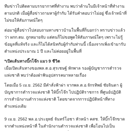
ทีมข่าวไปติดตามบรรยากาศที่ทำงาน พบว่าด้านในมีเจ้าหน้าที่ทำงาน
ตามปกติ เมื่อผู้สื่อข่าวถามหาผู้กำกับ ได้รับคำตอบว่าไม่อยู่ ซึ่งเจ้าหน้าที่
ไม่ขอให้สัมภาษณ์ใดๆ
ต่อมาผู้สื่อข่าวไปสอบถามทางชาวบ้านในพื้นที่ก็บอกว่า ทราบข่าวแล้ว
ว่า ผกก.ตม. ถูกหมายจับ แต่ตนก็ไม่ขอพูดให้สัมภาษณ์ใดๆ เพราะไม่รู้
ข้อมูลที่แท้จริง และก็ไม่ได้สนิทกับผู้กำกับท่านนี้ เนื่องจากเพิ่งเข้ามารับ
ตำแหน่งประมาณ 1 ปี และไม่ค่อยอยู่ในพื้นที่
*เปิดเส้นทางบิ๊กโจ๊ก แมว 9 ชีวิต
เมื่อเปิดเส้นทางของพล.ต.อ.สุรเชษฐ์ หักพาล รองผู้บัญชาการตำรวจ
แห่งชาติ พบว่าต้องฝ่าฟันอุปสรรคมาหลายเรื่อง
โดยเมื่อ 5 เม.ย. 2562 มีคำสั่งฟ้าผ่า จากพล.ต.อ.จักรทิพย์ ชัยจินดา ผู้
บัญชาการตำรวจแห่งชาติ ให้บิ๊กโจ๊ก ไปปฏิบัติราชการ ที่ศูนย์ปฏิบัติ
การสำนักงานตำรวจแห่งชาติ โดยขาดจากการปฏิบัติหน้าที่ทาง
ตำแหน่งเดิม
9 เม.ย. 2562 พล.อ.ประยุทธ์ จันทร์โอชา หัวหน้า คสช. ให้บิ๊กโจ๊กขาด
จากตำแหน่งหน้าที่ ในสำนักงานตำรวจแห่งชาติ เพื่อโอนไปเป็น