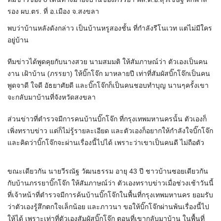
รอง ผบ.ตร. ที่ อ.เมือง จ.สงขลา
พบว่าบ้านหลังดังกล่าว เป็นบ้านหรูสองชั้น ที่กำลังรีโนเวท แต่ไม่มีใคร
อยู่บ้าน
ทีมข่าวได้พูดคุยกับนางสวย นามสมมติ ให้สัมภาษณ์ว่า ตัวเองเป็นคน
งาน เฝ้าบ้าน (ภรรยา) ให้บิ๊กโจ๊ก มาหลายปี เท่าที่สัมผัสบิ๊กโจ๊กเป็นคน
พูดจาดี ใจดี อัธยาศัยดี และบิ๊กโจ๊กก็เป็นคนชอบทำบุญ นานๆครั้งเขา
จะกลับมาบ้านที่จังหวัดสงขลา
ส่วนข่าวที่ตำรวจมีการคนบ้านบิ๊กโจ๊ก ที่กรุงเทพมหานครนั้น ตัวเองก็
เพิ่งทราบข่าว แต่ก็ไม่รู้รายละเอียด และตัวเองก็อยากให้กำลังใจบิ๊กโจ๊ก
และคิดว่าบิ๊กโจ๊กจะผ่านเรื่องนี้ไปได้ เพราะว่าเขาเป็นคนดี ไม่ถือตัว
ขณะเดียวกัน นายวีรณัฐ วัฒนธรรม อายุ 43 ปี ชาวบ้านซอยเดียวกัน
กับบ้านภรรยาบิ๊กโจ๊ก ให้สัมภาษณ์ว่า ตัวเองทราบข่าวเมื่อช่วงเช้าวันนี้
ที่เจ้าหน้าที่ตำรวจมีการค้นบ้านบิ๊กโจ๊กในพื้นที่กรุงเทพมหานคร ยอมรับ
ว่าตัวเองรู้สึกตกใจเล็กน้อย และภาวนา ขอให้บิ๊กโจ๊กผ่านพ้นเรื่องนี้ไป
ให้ได้ เพราะเท่าที่ตัวเองสัมผัสบิ๊กโจ๊ก ตอนที่เขากลับมาบ้าน ในพื้นที่