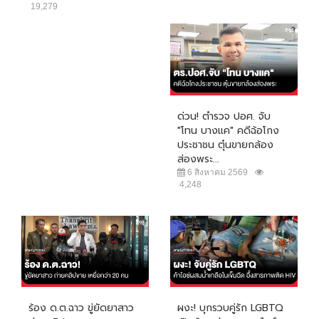
19,279
ด่วน! ตำรวจ ปอศ. จับ
"โทน บางแค" คดีฉ้อโกง
ประชาชน ตุ๋นขายกล้อง
ส่องพระ...
6 สิงหาคม 2569
4,248
ร้อง ด.ต.ฉาว ขู่ยัดยาสาว
ผงะ! บุกรวบคู่รัก LGBTQ