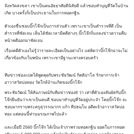
จังหวัดสงขลา เขาเป็นคนอัธยาศัยดีนิสัยดี แล้วชอบทำบุญที่วัดในบ้าน
เกิด บางครั้งก็เป็นประธานในการทอดกฐิน
ตัวเองชื่นชอบบิ๊กโจ๊กเป็นการส่วนตัว เพราะเขาเป็นตำรวจที่ดี เป็น
ตำรวจที่ชัดเจน เห็นได้ชัดเวลามีคดีต่างๆ บิ๊กโจ๊กก็แถลงข่าวความคืบ
หน้าคดีออกมาชัดเจน
เรื่องคดีตัวเองไม่รู้ว่ารายละเอียดเป็นอย่างไร แต่คิดว่าบิ๊กโจ๊กน่าจะไม่
เกี่ยวข้องกับเว็บพนัน เพราะเขามีฐานะทางครอบครัว
ทีมข่าวช่องแปดได้พูดคุยกับพระชัยวัฒน์ กิตติปาโล รักษาการเจ้า
อาวาสวัดบ่อทอง วัดใกล้บ้านเกิดของบิ๊กโจ๊ก
พระชัยวัฒน์ ให้สัมภาษณ์กับทีมข่าวช่อง8 ว่า เท่าที่ตัวเองสัมผัสกับบิ๊ก
โจ๊กยืนยันว่าเขาเป็นคนดี ชอบมาทำบุญที่วัดอยู่ประจำ โดยบิ๊กโจ๊ก จะ
ชอบมากราบพระครูสุวรรณากร แก้ว ทีปธมฺโม อดีตเจ้าอาวาสวัดบ่อ
ทอง แต่ตอนนี้ท่านมรณภาพไปแล้ว
และเมื่อปี 2560 บิ๊กโจ๊ก ได้เป็นเจ้าภาพร่วมทอดกฐิน ยอดในการทอด