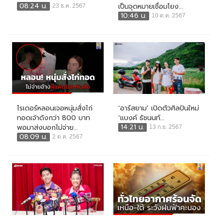
08:24 น.
เป็นจุดหมายเชื่อมโยง...
23 ธ.ค. 2567
10:46 น.
10 ต.ค. 2567
ไรเดอร์หลอนเจอหนุ่มสั่งไก่
‘อาร์สยาม’ เปิดตัวศิลปินใหม่
ทอดเจ้าดังกว่า 800 บาท
‘แบงค์ ธัชนนท์...
14:21 น.
พอมาส่งบอกไม่จ่าย...
13 ก.ย. 2567
08:09 น.
2 ต.ค. 2567