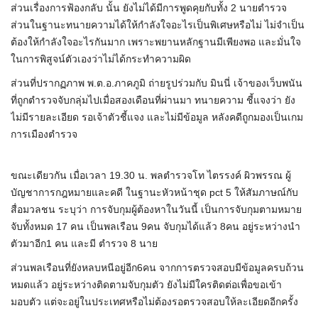
ส่วนเรื่องการฟ้องกลับ นั้น ยังไม่ได้มีการพูดคุยกับทั้ง 2 นายตำรวจ
ส่วนในฐานะทนายความได้ให้กำลังใจอะไรเป็นพิเศษหรือไม่ ไม่จำเป็น
ต้องให้กำลังใจอะไรกันมาก เพราะพยานหลักฐานมีเพียงพอ และมั่นใจ
ในการพิสูจน์ตัวเองว่าไม่ได้กระทำความผิด
ส่วนที่ปรากฏภาพ พ.ต.อ.ภาคภูมิ ถ่ายรูปร่วมกับ มินนี่ เจ้าของเว็บพนัน
ที่ถูกตำรวจจับกลุ่มไปเมื่อสองเดือนที่ผ่านมา ทนายความ ชี้แจงว่า ยัง
ไม่มีรายละเอียด รอเจ้าตัวชี้แจง และไม่มีข้อมูล หลังคดีถูกมองเป็นเกม
การเมืองตำรวจ
ขณะเดียวกัน เมื่อเวลา 19.30 น. พลตำรวจโท ไตรรงค์ ผิวพรรณ ผู้
บัญชาการกฎหมายและคดี ในฐานะหัวหน้าชุด pct 5 ให้สัมภาษณ์กับ
สื่อมวลชน ระบุว่า การจับกุมผู้ต้องหาในวันนี้ เป็นการจับกุมตามหมาย
จับทั้งหมด 17 คน เป็นพลเรือน 9คน จับกุมได้แล้ว 8คน อยู่ระหว่างนำ
ตัวมาอีก1 คน และมี ตำรวจ 8 นาย
ส่วนพลเรือนที่ยังหลบหนีอยู่อีก6คน จากการตรวจสอบมีข้อมูลครบถ้วน
หมดแล้ว อยู่ระหว่างติดตามจับกุมตัว ยังไม่มีใครติดต่อเพื่อขอเข้า
มอบตัว แต่จะอยู่ในประเทศหรือไม่ต้องรอตรวจสอบให้ละเอียดอีกครั้ง