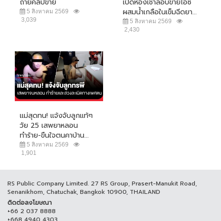
ถ่ายคลิปขาย
เปิดห้องเช่าลอบขายไอซ์
ผสมน้ำเกลือในเข็มฉีดยา...
5 สิงหาคม 2569
3,039
5 สิงหาคม 2569
2,430
แม่สุดทน! แจ้งจับลูกแท้ๆ
วัย 25 เสพยาหลอน
ทำร้าย-ขืนใจตนคาบ้าน...
5 สิงหาคม 2569
1,901
RS Public Company Limited. 27 RS Group, Prasert-Manukit Road,
Senanikhom, Chatuchak, Bangkok 10900, THAILAND
ติดต่อลงโฆษณา
+66 2 037 8888
+668 4940 4303