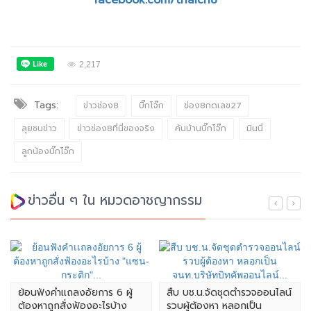
facebook.com/thaich8
2,217
Tags:
ข่าวช่อง8
บิ๊กโจ๊ก
ช่อง8กดเลข27
ลุยชนข่าว
ข่าวช่อง8ที่นี่ของจริง
ค้นบ้านบิ๊กโจ๊ก
มินนี่
ลูกน้องบิ๊กโจ๊ก
ข่าวอื่น ๆ ใน หมวดอาชญากรรม
ย้อนฟังคำเเถลงอัยการ 6 ผู้
สืบ บช.น.จัดชุดตำรวจออนไลน์
ต้องหาถูกสั่งฟ้องอะไรบ้าง
รวบผู้ต้องหา หลอกเป็น