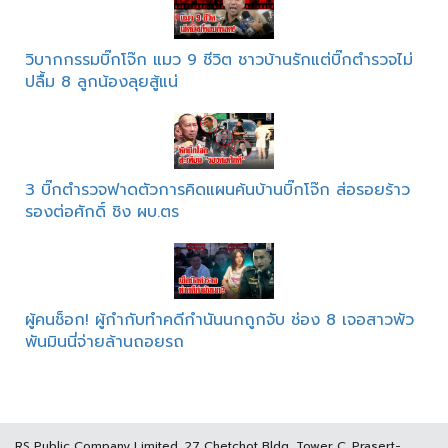
วิบากกรรมบิ๊กโจ๊ก แมว 9 ชีวิต ชาวบ้านรักแต่บิ๊กตำรวจไม่
ปลื้ม 8 ลูกน้องลุยสู้แน่
3 บิ๊กตำรวจฟาดตัวการคิดแผนค้นบ้านบิ๊กโจ๊ก ส่อรอยร้าว
รองต่อศักดิ์ ชิง ผบ.ตร
ผู้คนช็อก! ผู้กำกับทำคดีกำนันนกถูกจับ ช่อง 8 เจอสาวพัว
พันมินนี่จ่ายล้านถอยรถ
RS Public Company Limited. 27 Chetchot Bldg, Tower C, Prasert-