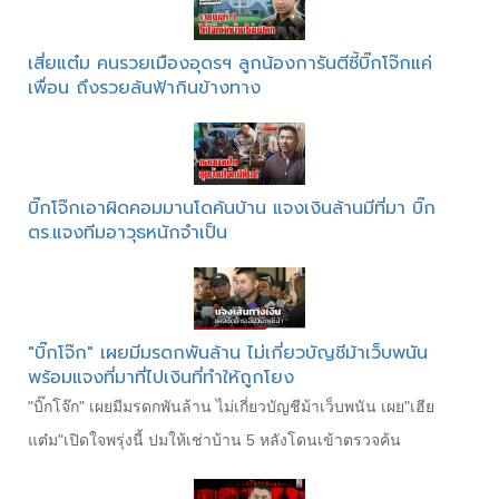
เสี่ยแต๋ม คนรวยเมืองอุดรฯ ลูกน้องการันตีซี้บิ๊กโจ๊กแค่
เพื่อน ถึงรวยล้นฟ้ากินข้างทาง
บิ๊กโจ๊กเอาผิดคอมมานโดค้นบ้าน แจงเงินล้านมีที่มา บิ๊ก
ตร.แจงทีมอาวุธหนักจำเป็น
"บิ๊กโจ๊ก" เผยมีมรดกพันล้าน ไม่เกี่ยวบัญชีม้าเว็บพนัน
พร้อมแจงที่มาที่ไปเงินที่ทำให้ถูกโยง
"บิ๊กโจ๊ก" เผยมีมรดกพันล้าน ไม่เกี่ยวบัญชีม้าเว็บพนัน เผย"เฮีย
แต๋ม"เปิดใจพรุ่งนี้ ปมให้เช่าบ้าน 5 หลังโดนเข้าตรวจค้น