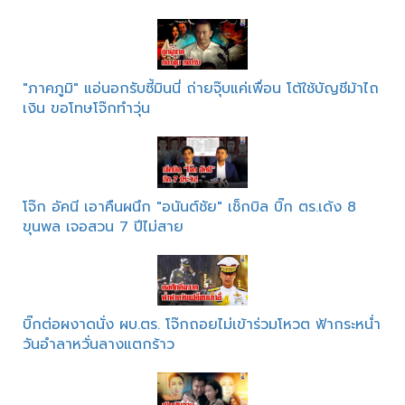
"ภาคภูมิ" แอ่นอกรับซี้มินนี่ ถ่ายจุ๊บแค่เพื่อน โต้ใช้บัญชีม้าไถ
เงิน ขอโทษโจ๊กทำวุ่น
โจ๊ก อัคนี เอาคืนผนึก "อนันต์ชัย" เช็กบิล บิ๊ก ตร.เด้ง 8
ขุนพล เจอสวน 7 ปีไม่สาย
บิ๊กต่อผงาดนั่ง ผบ.ตร. โจ๊กถอยไม่เข้าร่วมโหวต ฟ้ากระหน่ำ
วันอำลาหวั่นลางแตกร้าว