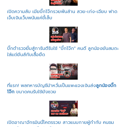
เปิดความลับ เมียบิ๊กโจ๊กรวยพันล้าน สวย-เก่ง-เฉียบ ฟาด
เจ็บเงินเว็บพนันแค่ขี้เล็บ
บิ๊กตำรวจยิ้มสู้การันตีรับใช้ "บิ๊กโจ๊ก" คนดี ลูกน้องยันสมถะ
ใส่แต่ยีนส์กับเสื้อยืด
ที่แรก! พลทหารบัญชีม้าหวั่นเป็นแพะแจงเงินส่ง
ลูกน้องบิ๊ก
โจ๊ก
ขนาดคนรับใช้ยังซวย
เปิดอาณาจักรมินนี่โคตรรวย สาวแนบกายผู้กำกับ คนชม