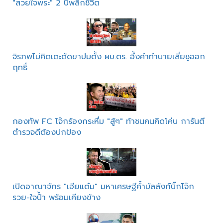
"สวยใจพระ" 2 ปีพลิกชีวิต
จิรภพไม่คิดเตะตัดขาปมตั้ง ผบ.ตร. อึ้งคำทำนายเสี่ยชูออก
ฤทธิ์
กองทัพ FC โจ๊กร้องกระหึ่ม "สู้ๆ" ท้าชนคนคิดโค่น การันตี
ตำรวจดีต้องปกป้อง
เปิดอาณาจักร "เฮียแต๋ม" มหาเศรษฐีค้ำบัลลังก์บิ๊กโจ๊ก
รวย-ใจป้ำ พร้อมเคียงข้าง