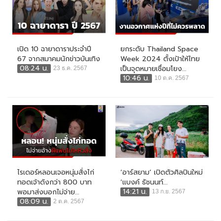
เปิด 10 ฉายาดาราประจำปี
ยกระดับ Thailand Space
67 จากสมาคมนักข่าวบันเทิง
Week 2024 ตั้งเป้าให้ไทย
08:24 น.
เป็นจุดหมายเชื่อมโยง...
23 ธ.ค. 2567
10:46 น.
10 ต.ค. 2567
ไรเดอร์หลอนเจอหนุ่มสั่งไก่
‘อาร์สยาม’ เปิดตัวศิลปินใหม่
ทอดเจ้าดังกว่า 800 บาท
‘แบงค์ ธัชนนท์...
14:21 น.
พอมาส่งบอกไม่จ่าย...
13 ก.ย. 2567
08:09 น.
2 ต.ค. 2567