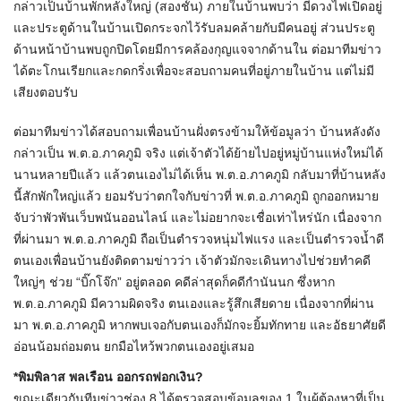
กล่าวเป็นบ้านพักหลังใหญ่ (สองชั้น) ภายในบ้านพบว่า มีดวงไฟเปิดอยู่
และประตูด้านในบ้านเปิดกระจกไว้รับลมคล้ายกับมีคนอยู่ ส่วนประตู
ด้านหน้าบ้านพบถูกปิดโดยมีการคล้องกุญแจจากด้านใน ต่อมาทีมข่าว
ได้ตะโกนเรียกและกดกริ่งเพื่อจะสอบถามคนที่อยู่ภายในบ้าน แต่ไม่มี
เสียงตอบรับ
ต่อมาทีมข่าวได้สอบถามเพื่อนบ้านฝั่งตรงข้ามให้ข้อมูลว่า บ้านหลังดัง
กล่าวเป็น พ.ต.อ.ภาคภูมิ จริง แต่เจ้าตัวได้ย้ายไปอยู่หมู่บ้านแห่งใหม่ได้
นานหลายปีแล้ว แล้วตนเองไม่ได้เห็น พ.ต.อ.ภาคภูมิ กลับมาที่บ้านหลัง
นี้สักพักใหญ่แล้ว ยอมรับว่าตกใจกับข่าวที่ พ.ต.อ.ภาคภูมิ ถูกออกหมาย
จับว่าพัวพันเว็บพนันออนไลน์ และไม่อยากจะเชื่อเท่าไหร่นัก เนื่องจาก
ที่ผ่านมา พ.ต.อ.ภาคภูมิ ถือเป็นตำรวจหนุ่มไฟแรง และเป็นตำรวจน้ำดี
ตนเองเพื่อนบ้านยังติดตามข่าวว่า เจ้าตัวมักจะเดินทางไปช่วยทำคดี
ใหญ่ๆ ช่วย “บิ๊กโจ๊ก” อยู่ตลอด คดีล่าสุดก็คดีกำนันนก ซึ่งหาก
พ.ต.อ.ภาคภูมิ มีความผิดจริง ตนเองและรู้สึกเสียดาย เนื่องจากที่ผ่าน
มา พ.ต.อ.ภาคภูมิ หากพบเจอกับตนเองก็มักจะยิ้มทักทาย และอัธยาศัยดี
อ่อนน้อมถ่อมตน ยกมือไหว้พวกตนเองอยู่เสมอ
*พิมพิลาส พลเรือน ออกรถฟอกเงิน?
ขณะเดียวกันทีมข่าวช่อง 8 ได้ตรวจสอบข้อมูลของ 1 ในผู้ต้องหาที่เป็น