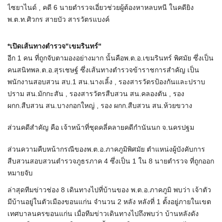
ไซยาไนด์ , คดี 6 นายตำรวจเอี่ยวช่วยผู้ต้องหาหลบหนี ในคดียิง
พ.ต.ท.ศิวกร สายบัว สารวัตรแบงค์
*เปิดเส้นทางตำรวจ"เขมรินทร์"
อีก 1 คน ที่ถูกจับตามองอย่างมาก นั้นคือพ.ต.อ.เขมรินทร์ พิศมัย ซึ่งเป็น
คนสนิทพล.ต.อ.สุรเชษฐ์ ซึ่งเส้นทางตำรวจข้าราชการสำคัญ เป็น
พนักงานสอบสวน สบ.1 สน.นางเลิ้ง , รองสารวัตรป้องกันและปราบ
ปราม สน.มักกะสัน , รองสารวัตรสืบสวน สน.คลองตัน , รอง
ผกก.สืบสวน สน.บางกอกใหญ่ , รอง ผกก.สืบสวน สน.ห้วยขวาง
ส่วนคดีสำคัญ คือ เจ้าหน้าที่ชุดคลี่คลายคดีกำนันนก จ.นครปฐม
ส่วนความคืบหน้ากรณีของพ.ต.อ.ภาคภูมิพิศมัย ตำแหน่งผู้บังคับการ
สืบสวนสอบสวนตำรวจภูธรภาค 4 ซึ่งเป็น 1 ใน 8 นายตำรวจ ที่ถูกออก
หมายจับ
ล่าสุดทีมข่าวช่อง 8 เดินทางไปที่บ้านของ พ.ต.อ.ภาคภูมิ พบว่า เจ้าตัว
มีบ้านอยู่ในตัวเมืองขอนแก่น จำนวน 2 หลัง หลังที่ 1 ตั้งอยู่ภายในเขต
เทศบาลนครขอนแก่น เมื่อทีมข่าวเดินทางไปถึงพบว่า บ้านหลังดัง