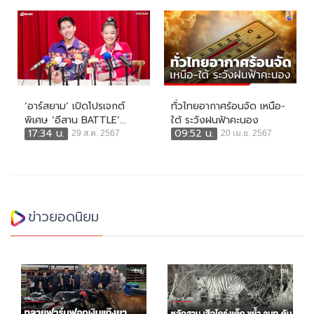
‘อาร์สยาม’ เปิดโปรเจกต์
ทั่วไทยอากาศร้อนจัด เหนือ-
พิเศษ ‘อีสาน BATTLE’...
ใต้ ระวังฝนฟ้าคะนอง
17:34 น.
09:52 น.
29 ส.ค. 2567
20 เม.ย. 2567
ข่าวยอดนิยม