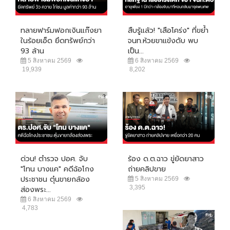
ทลายฟาร์มฟอกเงินแก๊งยา
สืบรู้แล้ว! "เสือโคร่ง" ที่ขย้ำ
ในร้อยเอ็ด ยึดทรัพย์กว่า
จนท.ห้วยขาแข้งดับ พบ
93 ล้าน
เป็น...
5 สิงหาคม 2569
6 สิงหาคม 2569
19,939
8,202
ด่วน! ตำรวจ ปอศ. จับ
ร้อง ด.ต.ฉาว ขู่ยัดยาสาว
"โทน บางแค" คดีฉ้อโกง
ถ่ายคลิปขาย
ประชาชน ตุ๋นขายกล้อง
5 สิงหาคม 2569
3,395
ส่องพระ...
6 สิงหาคม 2569
4,783