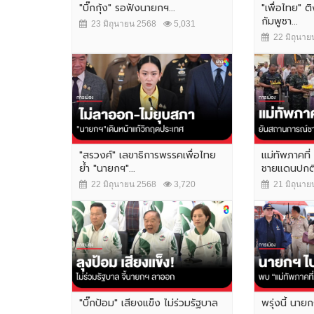
"บิ๊กกุ้ง" รอฟังนายกฯ...
"เพื่อไทย" ต
กัมพูชา...
23 มิถุนายน 2568
5,031
22 มิถุนาย
"สรวงศ์" เลขาธิการพรรคเพื่อไทย
แม่ทัพภาคที
ย้ำ "นายกฯ"...
ชายแดนปกติ 
22 มิถุนายน 2568
3,720
21 มิถุนาย
"บิ๊กป้อม" เสียงแข็ง ไม่ร่วมรัฐบาล
พรุ่งนี้ นาย