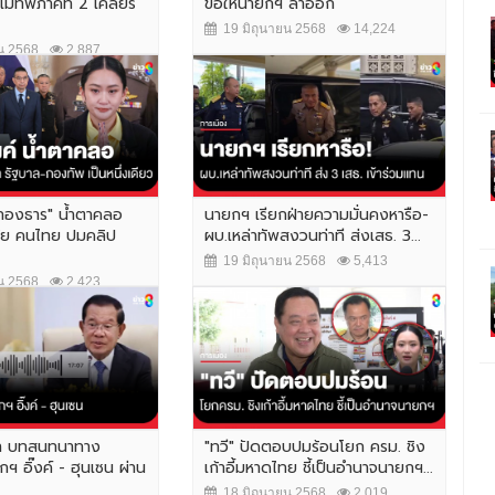
่ทัพภาคที่ 2 เคลียร์
ขอให้นายกฯ ลาออก
19 มิถุนายน 2568
14,224
น 2568
2,887
องธาร" น้ำตาคลอ
นายกฯ เรียกฝ่ายความมั่นคงหารือ-
ย คนไทย ปมคลิป
ผบ.เหล่าทัพสงวนท่าที ส่งเสธ. 3...
19 มิถุนายน 2568
5,413
น 2568
2,423
ำ บทสนทนาทาง
"ทวี" ปัดตอบปมร้อนโยก ครม. ชิง
ฯ อิ๊งค์ - ฮุนเซน ผ่าน
เก้าอี้มหาดไทย ชี้เป็นอำนาจนายกฯ...
18 มิถุนายน 2568
2,019