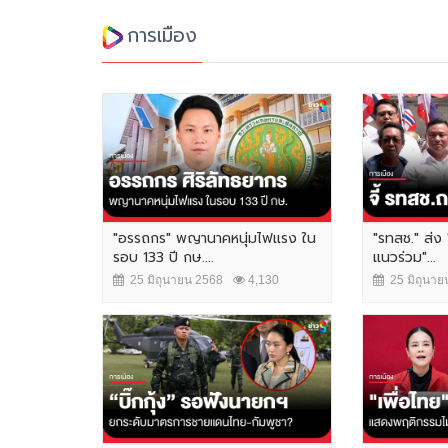
การเมือง
"อรรถกร" พญานาคหนุ่มไฟแรง ใน
"รทสช." ส่ง 
รอบ 133 ปี กษ....
แนวร่วม"...
25 มิถุนายน 2568
4,130
25 มิถุนาย