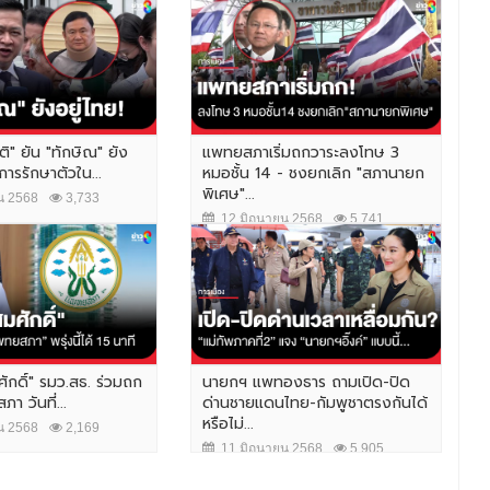
ิ" ยัน "ทักษิณ" ยัง
แพทยสภาเริ่มถกวาระลงโทษ 3
ารรักษาตัวใน...
หมอชั้น 14 - ชงยกเลิก "สภานายก
พิเศษ"...
น 2568
3,733
12 มิถุนายน 2568
5,741
ักดิ์" รมว.สธ. ร่วมถก
นายกฯ แพทองธาร ถามเปิด-ปิด
 วันที่...
ด่านชายแดนไทย-กัมพูชาตรงกันได้
หรือไม่...
น 2568
2,169
11 มิถุนายน 2568
5,905