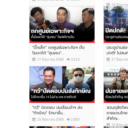
18 มิถุนาย
"บิ๊กเล็ก"​ ถก​ศูนย์เฉพาะกิจฯ ตั้ง
ประตูด่านช่อ
โฆษก​โต้ "ฮุนเซน"​...
ปกติ! ไม่สนคำ
17 มิถุนายน 2568
3,213
17 มิถุนาย
"ทวี" ปัดตอบ ปมเรือนจำฯ ส่ง
สวนดุสิตโพล
"ทักษิณ" รักษาชั้น...
ชายแดนไทย-
สำคัญ...
15 มิถุนายน 2568
2,803
15 มิถุนาย