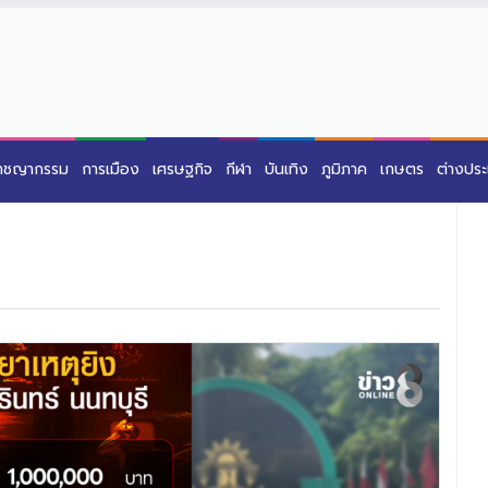
าชญากรรม
การเมือง
เศรษฐกิจ
กีฬา
บันเทิง
ภูมิภาค
เกษตร
ต่างปร