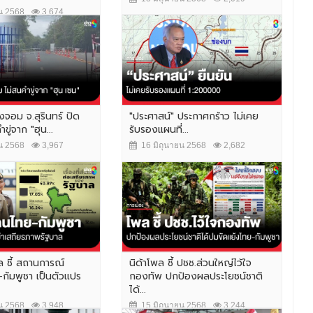
น 2568
3,674
งจอม จ.สุรินทร์ ปิด
"ประศาสน์" ประกาศกร้าว ไม่เคย
ขู่จาก "ฮุน...
รับรองแผนที่...
น 2568
3,967
16 มิถุนายน 2568
2,682
 ชี้ สถานการณ์
นิด้าโพล ชี้ ปชช.ส่วนใหญ่ไว้ใจ
กัมพูชา เป็นตัวแปร
กองทัพ ปกป้องผลประโยชน์ชาติ
ได้...
น 2568
3,948
15 มิถุนายน 2568
3,244