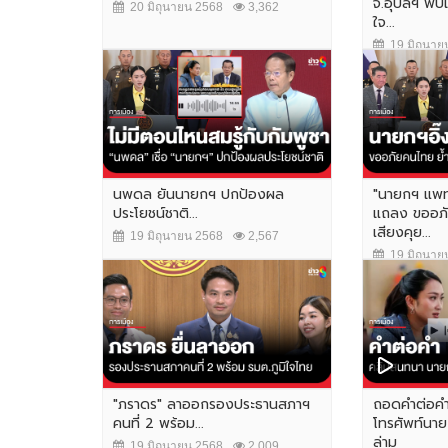
จ.อุบลฯ พบแม
20 มิถุนายน 2568
3,362
ใจ...
19 มิถุนาย
นพดล ยันนายกฯ ปกป้องผล
"นายกฯ แพท
ประโยชน์ชาติ...
แถลง ขออภั
เสียงคุย...
19 มิถุนายน 2568
2,567
19 มิถุนาย
"ภราดร" ลาออกรองประธานสภาฯ
ถอดคำต่อค
คนที่ 2 พร้อม...
โทรศัพท์นายก
ล่าม
19 มิถุนายน 2568
2,009