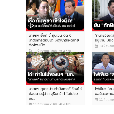
นายกฯ อิ๊งค์ ชี้ ฮุนเซน งัด 6
"ทนายวิญญัต
มาตรการตอบโต้ เหตุเข้าใจผิดไทย
อยู่ไทย มองก
ตัดไฟ-เน็ต...
13 มิถุนาย
13 มิถุนายน 2568
3,570
นายกฯ ดูชาวบ้านทำบังเกอร์ ร้องโถ่
ไฟเขียว "สมศ
ก่อนถามผู้ว่าฯ สุรินทร์ ทำไมไม่ขอ
บอร์ดแพทยสภา
งบ...
11 มิถุนาย
11 มิถุนายน 2568
4,181