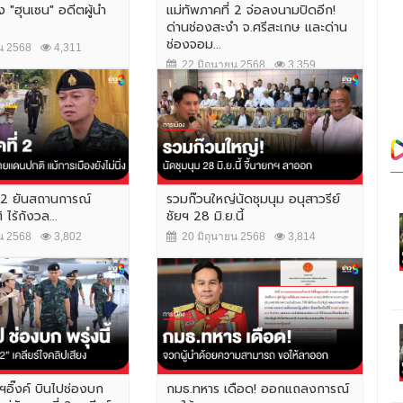
ิง "ฮุนเซน" อดีตผู้นำ
แม่ทัพภาคที่ 2 จ่อลงนามปิดอีก!
ด่านช่องสะงำ จ.ศรีสะเกษ และด่าน
ช่องจอม...
น 2568
4,311
22 มิถุนายน 2568
3,359
่ 2 ยันสถานการณ์
รวมก๊วนใหญ่นัดชุมนุม อนุสาวรีย์
ไร้กังวล...
ชัยฯ 28 มิ.ย.นี้
น 2568
3,802
20 มิถุนายน 2568
3,814
กฯอิ๊งค์ บินไปช่องบก
กมธ.ทหาร เดือด! ออกแถลงการณ์