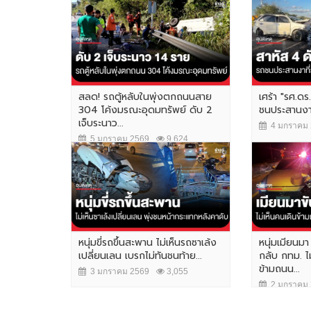
สลด! รถตู้หลับในพุ่งตกถนนสาย
เศร้า "รศ.ดร
304 โค้งมรณะอุดมทรัพย์ ดับ 2
ชนประสานงาที
เจ็บระนาว...
4 มกราคม 
5 มกราคม 2569
9,624
หนุ่มขี่รถขึ้นสะพาน ไม่เห็นรถซาเล้ง
หนุ่มเมียนม
เปลี่ยนเลน เบรกไม่ทันชนท้าย...
กลับ กทม. ไ
ข้ามถนน...
3 มกราคม 2569
3,055
2 มกราคม 