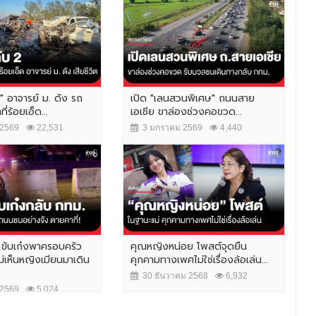
." อาจารย์ ม. ดัง รถ
เปิด "เลนสวนพิเศษ" ถนนสาย
่ร้อยเอ็ด...
เอเชีย ขาล่องช่วงคอขวด...
2569
22,531
3 มกราคม 2569
4,440
า ขับเก๋งพาครอบครัว
คุณหญิงหน่อย โพสต์จุดยืน
ม่เห็นหญิงเมียนมาเดิน
คุกคามทางเพศไม่ใช่เรื่องล้อเล่น...
30 ธันวาคม 2568
6,932
2569
5,024