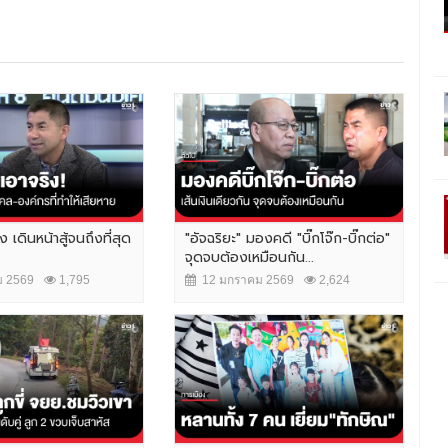
ิง เดินหน้าสู้จนถึงที่สุด
"อัจฉริยะ" มองคดี "บิ๊กโจ๊ก-บิ๊กต่อ"
จุดจบต้องเหมือนกัน...
 2569
1,795
12 มกราคม 2569
2,624