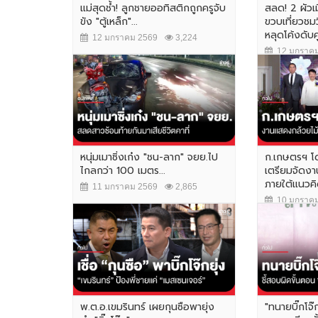
แม่สุดช้ำ! ลูกชายออทิสติกถูกครูจับ
สลด! 2 ผัวเม
ขัง "ตู้เหล็ก"...
ขวบเที่ยวชม
หลุดโค้งดับคู่
12 มกราคม 2569
3,224
12 มกราคม
หนุ่มเมาซิ่งเก๋ง "ชน-ลาก" จยย.ไป
ก.เกษตรฯ โ
ไกลกว่า 100 เมตร...
เตรียมจัดง
ภายใต้แนวคิด
11 มกราคม 2569
2,865
10 มกราคม
พ.ต.อ.เขมรินทร์ เผยกุนซือพายุ่ง
"ทนายบิ๊กโจ๊