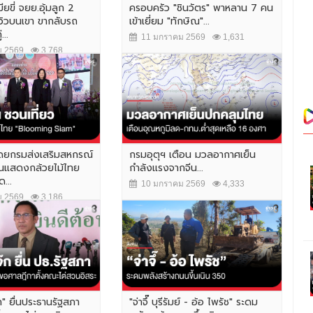
ียขี่ จยย.อุ้มลูก 2
ครอบครัว "ชินวัตร" พาหลาน 7 คน
วิวบนเขา ขากลับรถ
เข้าเยี่ยม "ทักษิณ"...
...
11 มกราคม 2569
1,631
 2569
3,768
ดยกรมส่งเสริมสหกรณ์
กรมอุตุฯ เตือน มวลอากาศเย็น
านแสดงกล้วยไม้ไทย
กำลังแรงจากจีน...
...
10 มกราคม 2569
4,333
 2569
3,186
ก" ยื่นประธานรัฐสภา
"จ่าจึ๊ บุรีรัมย์ - อ้อ ไพรัช" ระดม