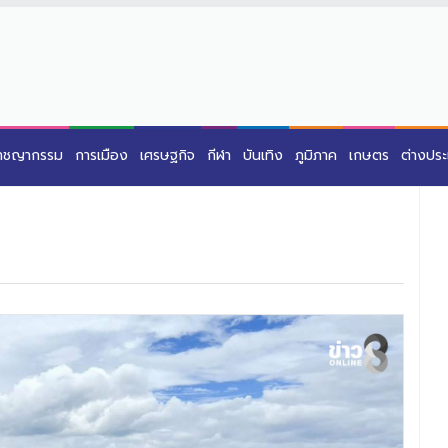
าชญากรรม
การเมือง
เศรษฐกิจ
กีฬา
บันเทิง
ภูมิภาค
เกษตร
ต่างปร