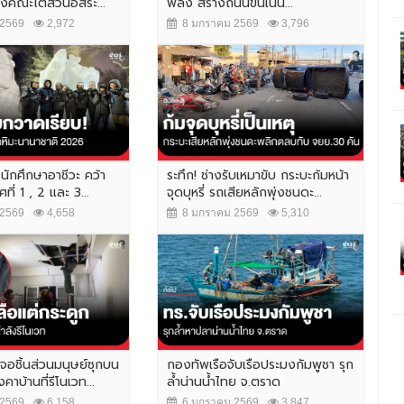
้งคณะไต่สวนอิสระ...
พลัง สร้างถนนขึ้นเนิน...
2569
2,972
8 มกราคม 2569
3,796
 นักศึกษาอาชีวะ คว้า
ระทึก! ช่างรับเหมาขับ กระบะก้มหน้า
ที่ 1 , 2 และ 3...
จุดบุหรี่ รถเสียหลักพุ่งชนดะ...
2569
4,658
8 มกราคม 2569
5,310
จอชิ้นส่วนมนุษย์ซุกบน
กองทัพเรือจับเรือประมงกัมพูชา รุก
าบ้านที่รีโนเวท...
ล้ำน่านน้ำไทย จ.ตราด
2569
6,158
6 มกราคม 2569
3,847