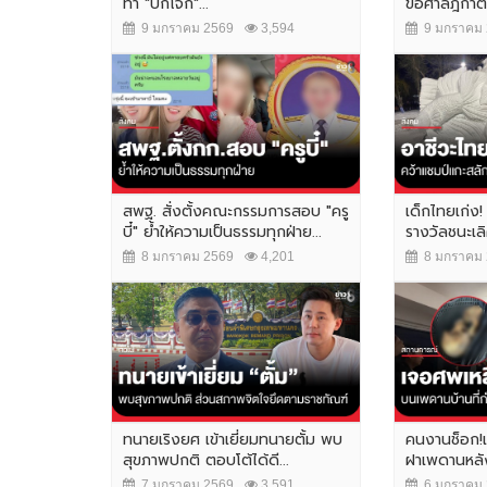
ทำ "บิ๊กโจ๊ก"...
ขอศาลฎีกาตั
9 มกราคม 2569
3,594
9 มกราคม 
สพฐ. สั่งตั้งคณะกรรมการสอบ "ครู
เด็กไทยเก่ง!
บี๋" ย้ำให้ความเป็นธรรมทุกฝ่าย...
รางวัลชนะเลิศ
8 มกราคม 2569
4,201
8 มกราคม 
ทนายเริงยศ เข้าเยี่ยมทนายตั้ม พบ
คนงานช็อก!เ
สุขภาพปกติ ตอบโต้ได้ดี...
ฝาเพดานหลังค
7 มกราคม 2569
3,591
6 มกราคม 