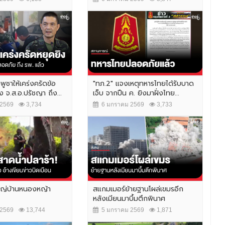
พูชาให้เคร่งครัดข้อ
"ทภ.2" แจงเหตุทหารไทยได้รับบาด
 จ.ส.อ.ปรัชญา ถึง...
เจ็บ จากปืน ค. ยิงมาฝั่งไทย...
2569
3,734
6 มกราคม 2569
3,733
หญ่บ้านหนองหญ้า
สแกมเมอร์ย้ายฐานโผล่เขมรอีก
หลังเมียนมาบึ้มตึกพินาศ
2569
13,744
5 มกราคม 2569
1,871