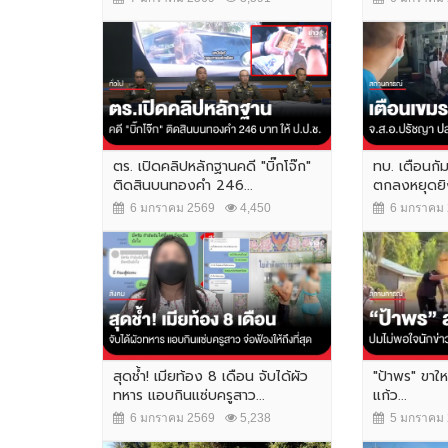
ตร. เปิดคลิปหลักฐานคดี "บิ๊กโจ๊ก"
ทบ. เตือนกัม
ติดสินบนทองคำ 246...
ตกลงหยุดยิง
6 มกราคม 2569
4,450
6 มกราคม 
สุดช้ำ! เมียท้อง 8 เดือน จับได้ผัว
"ป้าพร" ขาใ
ทหาร แอบกินแซ่บครูสาว...
แก้ว...
6 มกราคม 2569
5,238
5 มกราคม 