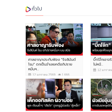
ทั่วไป
ศาลอาญาประทับฟ้อง "รังสิมันต์
บิ๊กโจ๊กเอาจร
โรม" ตกเป็นจำเลยคดีอภิปราย
ไม่หนี...
หมิ่นฯ...
12 มกราคม
12 มกราคม 2569
1,666