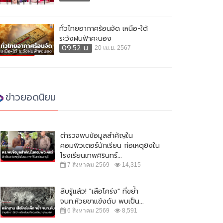
ทั่วไทยอากาศร้อนจัด เหนือ-ใต้
ระวังฝนฟ้าคะนอง
09:52 น.
20 เม.ย. 2567
ข่าวยอดนิยม
ตำรวจพบข้อมูลสำคัญใน
คอมพิวเตอร์นักเรียน ก่อเหตุยิงใน
โรงเรียนเทพศิรินทร์...
7 สิงหาคม 2569
14,315
สืบรู้แล้ว! "เสือโคร่ง" ที่ขย้ำ
จนท.ห้วยขาแข้งดับ พบเป็น...
6 สิงหาคม 2569
8,591
ักท่องเที่ยวตกทะเลเกาะล้าน ร่าง
ลุงพลเผยไม่กังวลอัศวินขี่ม้าขาวโดด