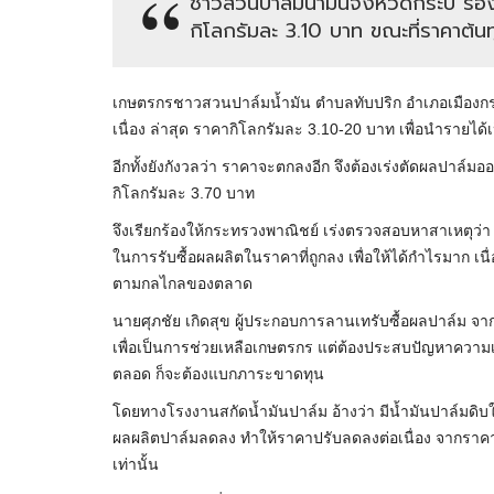
ชาวสวนปาล์มน้ำมันจังหวัดกระบี่ ร้อง
กิโลกรัมละ 3.10 บาท ขณะที่ราคาต้นทุ
เกษตรกรชาวสวนปาล์มน้ำมัน ตำบลทับปริก อำเภอเมืองกระบ
เนื่อง ล่าสุด ราคากิโลกรัมละ 3.10-20 บาท เพื่อนำรายได้
อีกทั้งยังกังวลว่า ราคาจะตกลงอีก จึงต้องเร่งตัดผลปาล์มอ
กิโลกรัมละ 3.70 บาท
จึงเรียกร้องให้กระทรวงพาณิชย์ เร่งตรวจสอบหาสาเหตุว่
ในการรับซื้อผลผลิตในราคาที่ถูกลง เพื่อให้ได้กำไรมาก เ
ตามกลไกลของตลาด
นายศุภชัย เกิดสุข ผู้ประกอบการลานเทรับซื้อผลปาล์ม จ
เพื่อเป็นการช่วยเหลือเกษตรกร แต่ต้องประสบปัญหาความเสี
ตลอด ก็จะต้องแบกภาระขาดทุน
โดยทางโรงงานสกัดน้ำมันปาล์ม อ้างว่า มีน้ำมันปาล์มดิบ
ผลผลิตปาล์มลดลง ทำให้ราคาปรับลดลงต่อเนื่อง จากราคาก
เท่านั้น