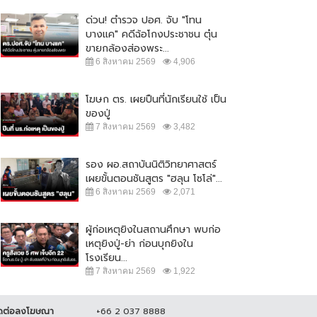
แทกโขดหินสาหัส...
ช่วยแม่น้องชมพู่
ด่วน! ตำรวจ ปอศ. จับ "โทน
 กุมภาพันธ์ 2565
31,348
7 มิถุนายน 2564
20,719
บางแค" คดีฉ้อโกงประชาชน ตุ๋น
ขายกล้องส่องพระ...
6 สิงหาคม 2569
4,906
โฆษก ตร. เผยปืนที่นักเรียนใช้ เป็น
ของปู่
7 สิงหาคม 2569
3,482
รอง ผอ.สถาบันนิติวิทยาศาสตร์
เผยขั้นตอนชันสูตร "ฮลุน โซโล่"...
6 สิงหาคม 2569
2,071
ผู้ก่อเหตุยิงในสถานศึกษา พบก่อ
เหตุยิงปู่-ย่า ก่อนบุกยิงใน
โรงเรียน...
7 สิงหาคม 2569
1,922
ดต่อลงโฆษณา
+66 2 037 8888