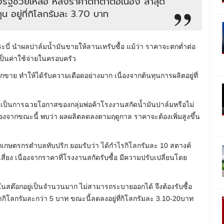
รัฐช่วยเหลือ หลังราคาตกต่ำต่อเนื่อง ล่าสุด
น อยู่ที่กิโลกรัมละ 3.70 บาท
ี่ นำผลปาล์มน้ำมันขายให้ลานเทรับซื้อ แม้ว่า ราคาจะตกต่ำต่อ
เป็นค่าใช้จ่ายในครอบครัว
อกขาย ทำให้ได้รับความเดือดอย่างมาก เนื่องจากต้นทุนการผลิตอยู่ที่
า เป็นการฉวยโอกาสของกลุ่มพ่อค้าโรงงานสกัดน้ำมันปาล์มหรือไม่
นื่องจากขณะนี้ พบว่า ผลผลิตลดลงตามฤดูกาล ราคาจะต้องเพิ่มสูงขึ้น
ากเกษตรกรตำบลทับปริก ยอมรับว่า ได้กำไรกิโลกรัมละ 10 สตางค์
่ยง เนื่องจากราคาที่โรงงานสกัดรับซื้อ มีความปรับเปลี่ยนโดย
ในสต๊อกอยู่เป็นจำนวนมาก ไม่สามารถระบายออกได้ จึงต้องรับซื้อ
ิโลกรัมละกว่า 5 บาท ขณะนี้ลดลงอยู่ที่กิโลกรัมละ 3.10-20บาท