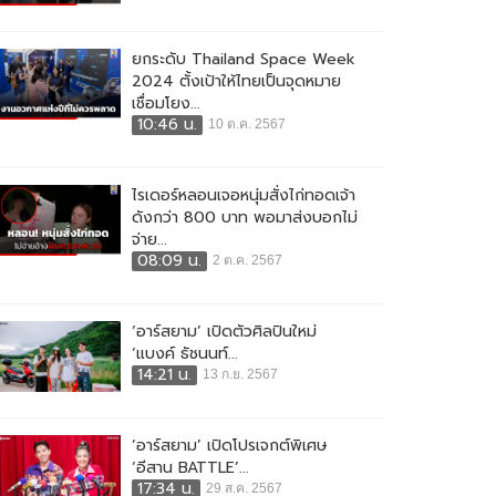
ยกระดับ Thailand Space Week
2024 ตั้งเป้าให้ไทยเป็นจุดหมาย
เชื่อมโยง...
10:46 น.
10 ต.ค. 2567
ไรเดอร์หลอนเจอหนุ่มสั่งไก่ทอดเจ้า
ดังกว่า 800 บาท พอมาส่งบอกไม่
จ่าย...
08:09 น.
2 ต.ค. 2567
‘อาร์สยาม’ เปิดตัวศิลปินใหม่
‘แบงค์ ธัชนนท์...
14:21 น.
13 ก.ย. 2567
‘อาร์สยาม’ เปิดโปรเจกต์พิเศษ
‘อีสาน BATTLE’...
17:34 น.
29 ส.ค. 2567