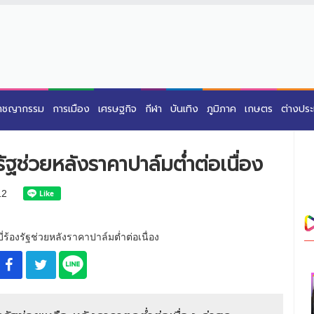
าชญากรรม
การเมือง
เศรษฐกิจ
กีฬา
บันเทิง
ภูมิภาค
เกษตร
ต่างปร
ัฐช่วยหลังราคาปาล์มต่ำต่อเนื่อง
12