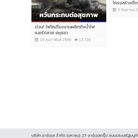
โครงสร้างตึกร้
5 กันยายน 
ด่วน! ไฟไหม้โรงงานผลิตถังน้ำไฟ
เบอร์กลาส อยุธยา
19 กุมภาพันธ์ 2566
13,726
บริษัท อาร์เอส จำกัด (มหาชน) 27 อาร์เอสกรุ๊ป ถนนประเสริฐมน