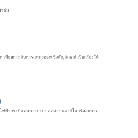
ปาล์ม
ัด เพื่อยกระดับการแสดงออกเชิงสัญลักษณ์ เรียกร้องให้
่
รงไฟฟ้ากระบี่แทนบางปะกง ลดค่าขนส่งกิโลกรัมละบาท