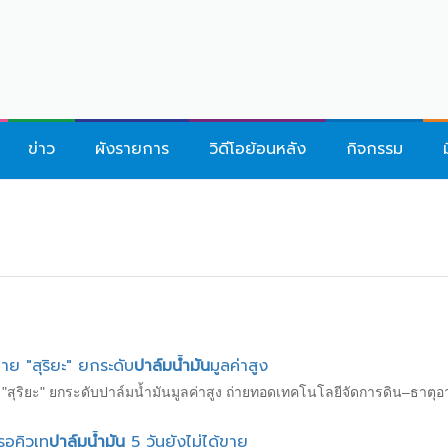
ข่าว
ผังรายการ
วิดีโอย้อนหลัง
กิจกรรม
ย "สุริยะ" ยกระดับ
ปาล์มน้ำมัน
มูลค่าสูง
ริยะ" ยกระดับปาล์มน้ำมันมูลค่าสูง ถ่ายทอดเทคโนโลยีจัดการดิน–ธาตุอาหา
รอคิวเท
ปาล์มน้ำมัน
5 วันยังไม่ได้ขาย