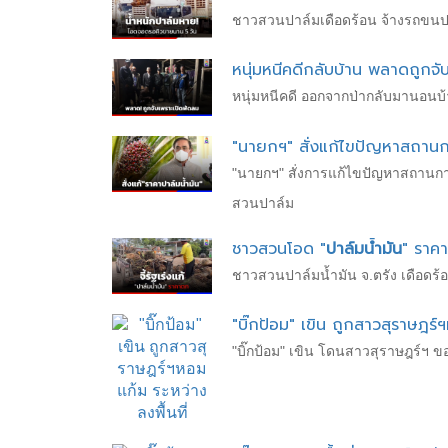
ชาวสวนปาล์มเดือดร้อน จ้างรถขนปาล
หนุ่มหนีคดีกลับบ้าน พลาดถูกจั
หนุ่มหนีคดี ออกจากป่ากลับมานอนบ้
"นายกฯ" สั่งแก้ไขปัญหาสถาน
"นายกฯ" สั่งการแก้ไขปัญหาสถานกา
สวนปาล์ม
ชาวสวนโอด "
ปาล์มน้ำมัน
" ราคา
ชาวสวนปาล์มน้ำมัน จ.ตรัง เดือดร
"บิ๊กป้อม" เขิน ถูกสาวสุราษฎร์ฯ
"บิ๊กป้อม" เขิน โดนสาวสุราษฎร์ฯ ข