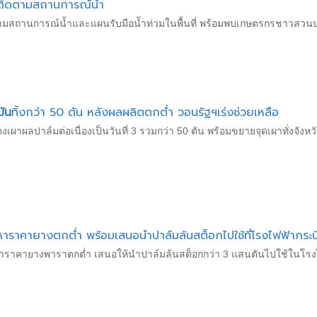
านี ติดตามสถานการณ์น้ำ
 ติดตามสถานการณ์น้ำและแผนรับมือน้ำท่วมในพื้นที่ พร้อมพบเกษตรกรชาวสวน
มัน
ทิ้งกว่า 50 ตัน หลังผลผลิตตกต่ำ วอนรัฐฯเร่งช่วยเหลือ
เผาผลปาล์มต่อเนื่องเป็นวันที่ 3 รวมกว่า 50 ตัน พร้อมขยายจุดเผาทั่งจังหว
ัญหาราคายางตกต่ำ พร้อมเสนอนำปาล์มล้นสต็อกไปใช้ที่โรงไฟฟ้ากระบี
้ปัญหาราคายางพาราตกต่ำ เสนอให้นำปาล์มล้นสต็อกกว่า 3 แสนตันไปใช้ในโ