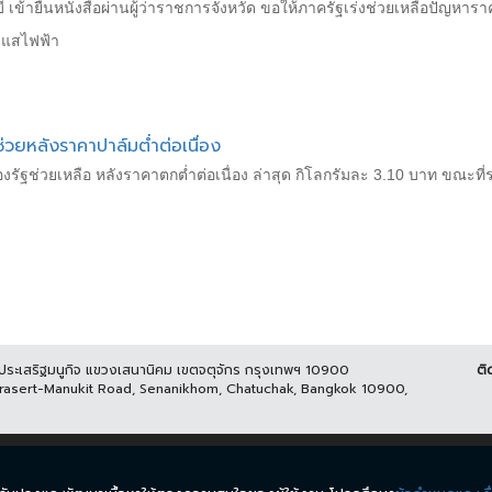
 เข้ายื่นหนังสือผ่านผู้ว่าราชการจังหวัด ขอให้ภาครัฐเร่งช่วยเหลือปัญหาร
ระแสไฟฟ้า
ฐช่วยหลังราคาปาล์มต่ำต่อเนื่อง
งรัฐช่วยเหลือ หลังราคาตกต่ำต่อเนื่อง ล่าสุด กิโลกรัมละ 3.10 บาท ขณะที่ร
นประเสริฐมนูกิจ แขวงเสนานิคม เขตจตุจักร กรุงเทพฯ 10900
ติ
Prasert-Manukit Road, Senanikhom, Chatuchak, Bangkok 10900,
ีส์
รายการ
ข่าว
ผังรายการ
วิดีโอย้อนหลัง
กิจกรรม
มีเ