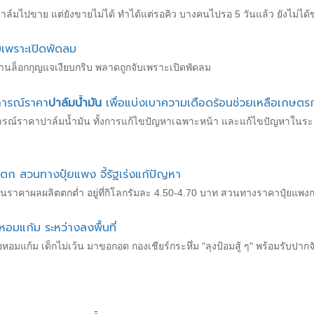
์มไปขาย แต่ยังขายไม่ได้ ทำได้แต่รอคิว บางคนไปรอ 5 วันแล้ว ยังไม่ได้
บเพราะเปิดพัดลม
านล็อกกุญแจเงียบกริบ พลาดถูกจับเพราะเปิดพัดลม
การณ์ราคา
ปาล์มน้ำมัน
เพื่อแบ่งเบาความเดือดร้อนช่วยเหลือเกษต
รณ์ราคาปาล์มน้ำมัน ทั้งการแก้ไขปัญหาเฉพาะหน้า และแก้ไขปัญหาในระย
ตก สวนทางปุ๋ยแพง จี้รัฐเร่งแก้ปัญหา
้อนราคาผลผลิตตกต่ำ อยู่ที่กิโลกรัมละ 4.50-4.70 บาท สวนทางราคาปุ๋ยแพ
หอมแก้ม ระหว่างลงพื้นที่
อหอมแก้ม เด็กไม่เว้น มาขอกอด กองเชียร์กระหึ่ม "ลุงป้อมสู้ ๆ" พร้อมรับปา