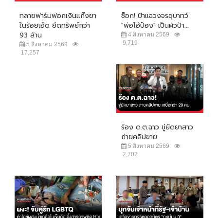
ทลายฟาร์มฟอกเงินแก๊งยา
ช็อก! ป้าแฉวงจรอุบาทว์
ในร้อยเอ็ด ยึดทรัพย์กว่า
"พ่อไอ้ป๋อง" เป็นผัวป้า...
93 ล้าน
4 สิงหาคม 2569
9,719
5 สิงหาคม 2569
17,257
ร้อง ด.ต.ฉาว ขู่ยัดยาสาว
ถ่ายคลิปขาย
5 สิงหาคม 2569
2,702