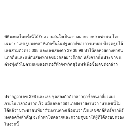
พิธีมงคลในครั้งนี้ได้รับความสนใจเป็นอย่างมากจากประชาชน โดย
เฉพาะ “เลขธูปมงคล” ที่เกิดขึ้นในปฐมฤกษ์ของการเททอง ซึ่งจุดธูปได้
เลขสามตัวตรง 398 และเลขสองตัว 39 38 98 ทำให้คอหวยต่างพากัน
แตกตื่นและแห่กันส่องหาเลขมงคลอย่างคึกคัก หลังจากนั้นประชาชน
ต่างพุ่งตัวไปตามแผงลอตเตอรี่ทั่วจังหวัดสุรินทร์เพื่อซื้อเลขดังกล่าว
ปรากฏว่าเลข 398 และเลขชุดสองตัวดังกล่าวถูกซื้อจนเกลี้ยงแผง
ภายในเวลาอันรวดเร็ว แม้แต่หลายอำเภอยังรายงานว่า “หาเลขนี้ไม่
ได้แล้ว” ประชาชนที่มาร่วมงานต่างเชื่อมั่นว่าเป็นเลขศักดิ์สิทธิ์จากพิธี
มงคลครั้งสำคัญ จะนำพาโชคลาภและความสุขมาให้ผู้ที่ได้ครอบครอง
ในงวดนี้