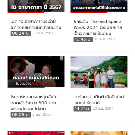
เปิด 10 ฉายาดาราประจำปี
ยกระดับ Thailand Space
67 จากสมาคมนักข่าวบันเทิง
Week 2024 ตั้งเป้าให้ไทย
08:24 น.
เป็นจุดหมายเชื่อมโยง...
23 ธ.ค. 2567
10:46 น.
10 ต.ค. 2567
ไรเดอร์หลอนเจอหนุ่มสั่งไก่
‘อาร์สยาม’ เปิดตัวศิลปินใหม่
ทอดเจ้าดังกว่า 800 บาท
‘แบงค์ ธัชนนท์...
14:21 น.
พอมาส่งบอกไม่จ่าย...
13 ก.ย. 2567
08:09 น.
2 ต.ค. 2567