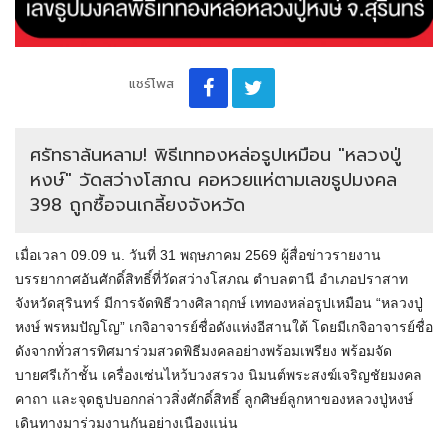
แชร์โพส
ศรัทธาล้นหลาม! พิธีเททองหล่อรูปเหมือน "หลวงปู่
หงษ์" วัดสว่างโสภณ คอหวยแห่ตามเลขธูปมงคล
398 ถูกซื้อจนเกลี้ยงจังหวัด
เมื่อเวลา 09.09 น. วันที่ 31 พฤษภาคม 2569 ผู้สื่อข่าวรายงาน
บรรยากาศอันศักดิ์สิทธิ์ที่วัดสว่างโสภณ ตำบลตานี อำเภอปราสาท
จังหวัดสุรินทร์ มีการจัดพิธีวางศิลาฤกษ์ เททองหล่อรูปเหมือน “หลวงปู่
หงษ์ พรหมปัญโญ” เกจิอาจารย์ชื่อดังแห่งอีสานใต้ โดยมีเกจิอาจารย์ชื่อ
ดังจากทั่วสารทิศมาร่วมสวดพิธีมงคลอย่างพร้อมเพรียง พร้อมจัด
บายศรีเก้าชั้น เครื่องเซ่นไหว้บวงสรวง นิมนต์พระสงฆ์เจริญชัยมงคล
คาถา และจุดธูปบอกกล่าวสิ่งศักดิ์สิทธิ์ ลูกศิษย์ลูกหาของหลวงปู่หงษ์
เดินทางมาร่วมงานกันอย่างเนืองแน่น