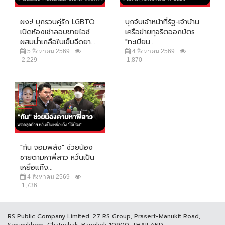
ผงะ! บุกรวบคู่รัก LGBTQ
บุกจับเจ้าหน้าที่รัฐ-เจ้าบ้าน
เปิดห้องเช่าลอบขายไอซ์
เครือข่ายทุจริตออกบัตร
ผสมน้ำเกลือในเข็มฉีดยา...
"ทะเบียน...
5 สิงหาคม 2569
4 สิงหาคม 2569
2,229
1,870
"กัน จอมพลัง" ช่วยน้อง
ชายตามหาพี่สาว หวั่นเป็น
เหยื่อแก๊ง...
4 สิงหาคม 2569
1,736
RS Public Company Limited. 27 RS Group, Prasert-Manukit Road,
Senanikhom, Chatuchak, Bangkok 10900, THAILAND