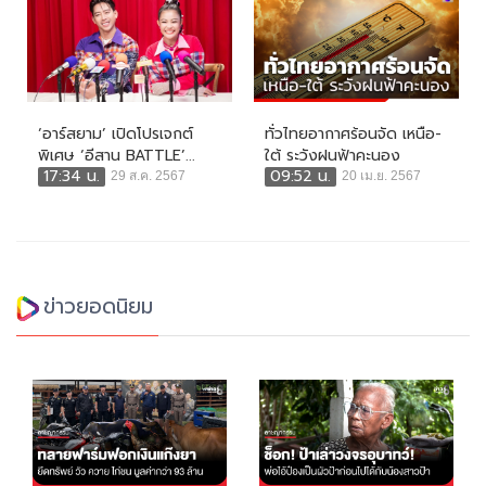
‘อาร์สยาม’ เปิดโปรเจกต์
ทั่วไทยอากาศร้อนจัด เหนือ-
พิเศษ ‘อีสาน BATTLE’...
ใต้ ระวังฝนฟ้าคะนอง
17:34 น.
09:52 น.
29 ส.ค. 2567
20 เม.ย. 2567
ข่าวยอดนิยม