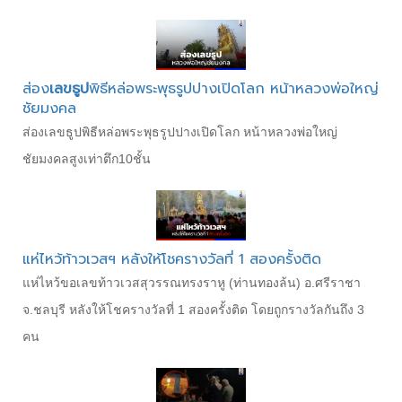
ส่อง
เลขธูป
พิธีหล่อพระพุธรูปปางเปิดโลก หน้าหลวงพ่อใหญ่
ชัยมงคล
ส่องเลขธูปพิธีหล่อพระพุธรูปปางเปิดโลก หน้าหลวงพ่อใหญ่
ชัยมงคลสูงเท่าตึก10ชั้น
แห่ไหว้ท้าวเวสฯ หลังให้โชครางวัลที่ 1 สองครั้งติด
แห่ไหว้ขอเลขท้าวเวสสุวรรณทรงราหู (ท่านทองล้น) อ.ศรีราชา
จ.ชลบุรี หลังให้โชครางวัลที่ 1 สองครั้งติด โดยถูกรางวัลกันถึง 3
คน