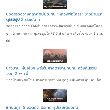
บวงสรวงวางศิลาฤกษ์มณฑป "หลวงพ่อโสธร" ชาวบ้านแห่
ดู
เลขธูป
3 ตัวเน้น ๆ
วัดสุวรรณาวาส จัดพิธีบวงสรวงวางศิลาฤกษ์มณฑปหลวงพ่อโสธร
ชาวบ้านต่างแห่มาดูเลขธูปในพิธี 3 ตัวเน้น ๆ เสี่ยงโชคงวด 1 ธ.ค.
66
ชาวบ้านแห่ขอโชค พิธีเซ่นศาลตายายทับทัน หวังลุ้นรวย
งวด 2 พ.ค.นี้
ชาวบ้านแห่ขอโชค ศาลตายายทับทัน จุดธูปเสี่ยงทาย ลุ้นเลขเด็ด
แก้บนถูก 5 งวดติด ประทัด-ธูปเลขเดียวกัน