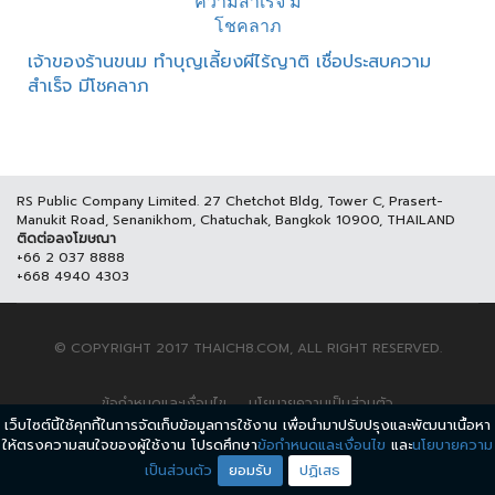
เจ้าของร้านขนม ทำบุญเลี้ยงผีไร้ญาติ เชื่อประสบความ
สำเร็จ มีโชคลาภ
RS Public Company Limited. 27 Chetchot Bldg, Tower C, Prasert-
Manukit Road, Senanikhom, Chatuchak, Bangkok 10900, THAILAND
ติดต่อลงโฆษณา
+66 2 037 8888
+668 4940 4303
© COPYRIGHT 2017 THAICH8.COM, ALL RIGHT RESERVED.
ข้อกำหนดและเงื่อนไข
นโยบายความเป็นส่วนตัว
เว็บไซต์นี้ใช้คุกกี้ในการจัดเก็บข้อมูลการใช้งาน เพื่อนำมาปรับปรุงและพัฒนาเนื้อหา
ให้ตรงความสนใจของผู้ใช้งาน โปรดศึกษา
ข้อกำหนดและเงื่อนไข
และ
นโยบายความ
เป็นส่วนตัว
ยอมรับ
ปฏิเสธ