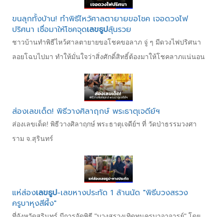
ขนลุกทั้งบ้าน! ทำพิธีไหว้ศาลตายายขอโชค เจอดวงไฟ
ปริศนา เชื่อมาให้โชคจุด
เลขธูป
ลุ้นรวย
ชาวบ้านทำพิธีไหว้ศาลตายายขอโชคขอลาภ จู่ ๆ มีดวงไฟปริศนา
ลอยโฉบไปมา ทำให้มั่นใจว่าสิ่งศักดิ์สิทธิ์ต้องมาให้โชคลาภแน่นอน
ส่องเลขเด็ด! พิธีวางศิลาฤกษ์ พระธาตุเจดีย์ฯ
ส่องเลขเด็ด! พิธีวางศิลาฤกษ์ พระธาตุเจดีย์ฯ ที่ วัดป่าธรรมวงศา
ราม จ.สุรินทร์
แห่ส่อง
เลขธูป
-เลขหางประทัด 1 ล้านนัด "พิธีบวงสรวง
ครูบาหุงสีผึ้ง"
ที่จังหวัดสุรินทร์ มีการจัดพิธี "บวงสรวงเทิดทูนครูบาอาจารย์" โดย