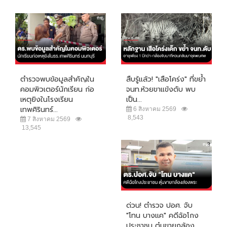
ตำรวจพบข้อมูลสำคัญใน
สืบรู้แล้ว! "เสือโคร่ง" ที่ขย้ำ
คอมพิวเตอร์นักเรียน ก่อ
จนท.ห้วยขาแข้งดับ พบ
เหตุยิงในโรงเรียน
เป็น...
เทพศิรินทร์...
6 สิงหาคม 2569
8,543
7 สิงหาคม 2569
13,545
ด่วน! ตำรวจ ปอศ. จับ
"โทน บางแค" คดีฉ้อโกง
ประชาชน ตุ๋นขายกล้อง