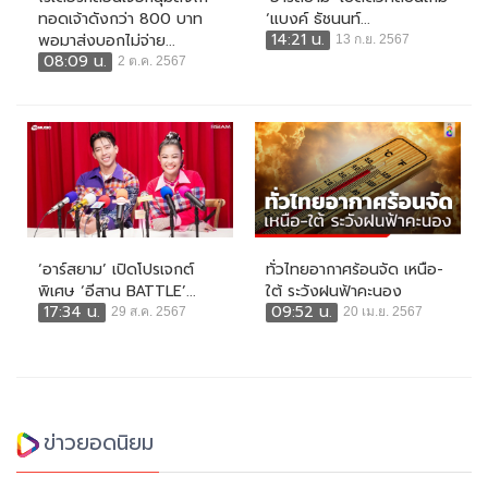
ทอดเจ้าดังกว่า 800 บาท
‘แบงค์ ธัชนนท์...
14:21 น.
พอมาส่งบอกไม่จ่าย...
13 ก.ย. 2567
08:09 น.
2 ต.ค. 2567
‘อาร์สยาม’ เปิดโปรเจกต์
ทั่วไทยอากาศร้อนจัด เหนือ-
พิเศษ ‘อีสาน BATTLE’...
ใต้ ระวังฝนฟ้าคะนอง
17:34 น.
09:52 น.
29 ส.ค. 2567
20 เม.ย. 2567
ข่าวยอดนิยม