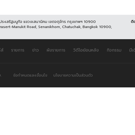
นประเสริฐมนูกิจ แขวงเสนานิคม เขตจตุจักร กรุงเทพฯ 10900
ติ
Prasert-Manukit Road, Senanikhom, Chatuchak, Bangkok 10900,
ีส์
รายการ
ข่าว
ผังรายการ
วิดีโอย้อนหลัง
กิจกรรม
มีเ
.
ข้อกำหนดและเงื่อนไข
นโยบายความเป็นส่วนตัว