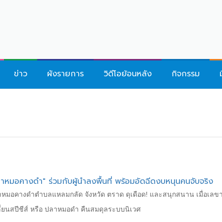
ข่าว
ผังรายการ
วิดีโอย้อนหลัง
กิจกรรม
หมอคางดำ" ร่วมกับผู้นำลงพื้นที่ พร้อมอัดฉีดงบหนุนคนจับจริง
อคางดำตำบลแหลมกลัด จังหวัด ตราด ดุเดือด! และสนุกสนาน เมื่อเลขานุก
ี่ยนสปีชีส์ หรือ ปลาหมอดำ คืนสมดุลระบบนิเวศ