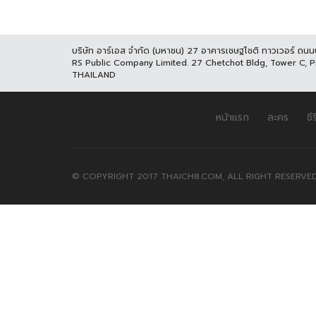
บริษัท อาร์เอส จำกัด (มหาชน) 27 อาคารเชษฐโชติ ทาวเวอร์ ถน
RS Public Company Limited. 27 Chetchot Bldg, Tower C, 
THAILAND
หน้าแรก
ละคร
ซีร
© COPYRIGHT 2017 THAICH8.COM, ALL RIGHT RESERVED