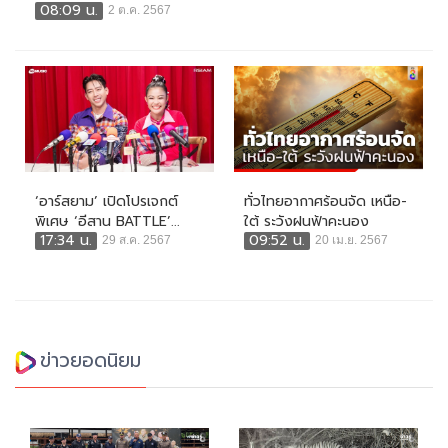
08:09 น.
2 ต.ค. 2567
‘อาร์สยาม’ เปิดโปรเจกต์
ทั่วไทยอากาศร้อนจัด เหนือ-
พิเศษ ‘อีสาน BATTLE’...
ใต้ ระวังฝนฟ้าคะนอง
17:34 น.
09:52 น.
29 ส.ค. 2567
20 เม.ย. 2567
ข่าวยอดนิยม