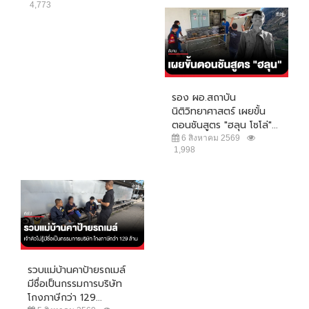
4,773
รอง ผอ.สถาบัน
นิติวิทยาศาสตร์ เผยขั้น
ตอนชันสูตร "ฮลุน โซโล่"...
6 สิงหาคม 2569
1,998
รวบแม่บ้านคาป้ายรถเมล์
มีชื่อเป็นกรรมการบริษัท
โกงภาษีกว่า 129...