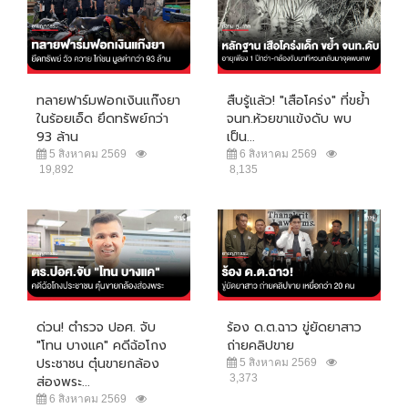
ทลายฟาร์มฟอกเงินแก๊งยา
สืบรู้แล้ว! "เสือโคร่ง" ที่ขย้ำ
ในร้อยเอ็ด ยึดทรัพย์กว่า
จนท.ห้วยขาแข้งดับ พบ
93 ล้าน
เป็น...
5 สิงหาคม 2569
6 สิงหาคม 2569
19,892
8,135
ด่วน! ตำรวจ ปอศ. จับ
ร้อง ด.ต.ฉาว ขู่ยัดยาสาว
"โทน บางแค" คดีฉ้อโกง
ถ่ายคลิปขาย
ประชาชน ตุ๋นขายกล้อง
5 สิงหาคม 2569
3,373
ส่องพระ...
6 สิงหาคม 2569