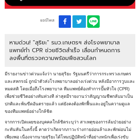
แชร์โพส
หามด่วน! "สุริยะ" รมว.เกษตรฯ ส่งโรงพยาบาล
แพทย์ทำ CPR ช่วยชีวิตสำเร็จ เลื่อนกำหนดการ
ลงพื้นที่ตรวจความพร้อมพืชสวนโลก
มีรายงานข่าวด่วนแจ้งว่า นายสุริยะ รัฐมนตรีว่าการกระทรวงเกษตร
และสหกรณ์ ถูกนำตัวส่งโรงพยาบาลอย่างเร่งด่วน หลังมีอาการวูบและ
หมดสติ โดยเมื่อถึงโรงพยาบาล ทีมแพทย์ต้องทำการปั๊มหัวใจ (CPR)
เพื่อช่วยชีวิตอย่างทันท่วงที ล่าสุดมีรายงานว่าสัญญาณชีพกลับมาเป็น
ปกติและพ้นขีดอันตรายแล้ว แต่ยังคงต้องพักฟื้นและอยู่ในความดูแล
ของทีมแพทย์อย่างใกล้ชิด
​จากการเปิดเผยของบุคคลใกล้ชิดระบุว่า สาเหตุของการล้มป่วยอย่าง
กะทันหันในครั้งนี้ คาดว่าเกิดจากภาวะร่างกายอ่อนล้าและพักผ่อนไม่
เพียงพอ เนื่องจากนายสุริยะได้โหมปฏิบัติหน้าที่อย่างหนักเพื่อเร่งขับ