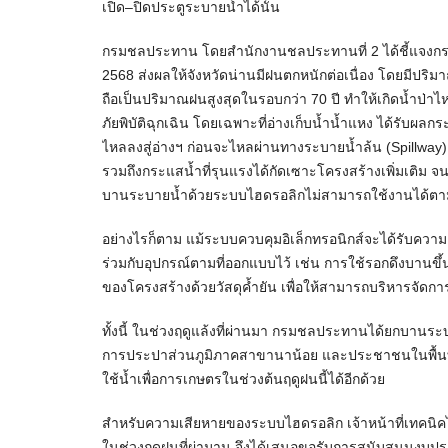
เปิด–ปิดประตูระบายน้ำได้นั้น
กรมชลประทาน โดยสำนักงานชลประทานที่ 2 ได้ชี้แจงกรณีที่
2568 ส่งผลให้จังหวัดน่านมีฝนตกหนักต่อเนื่อง โดยมีปริ
ถือเป็นปริมาณฝนสูงสุดในรอบกว่า 70 ปี ทำให้เกิดน้ำป่
ภัยพิบัติฉุกเฉิน โดยเฉพาะที่อ่างเก็บน้ำน้ำแหง ได้รับ
ไหลลงสู่อ่างฯ ก่อนจะไหลผ่านทางระบายน้ำล้น (Spillway
รวมถึงกระแสน้ำที่รุนแรงได้กัดเซาะโครงสร้างเพิ่มเติ
บานระบายน้ำด้วยระบบไฮดรอลิกไม่สามารถใช้งานได้ตา
อย่างไรก็ตาม แม้ระบบควบคุมอิเล็กทรอนิกส์จะได้รับคว
ร่วมกับอุปกรณ์ตามที่ออกแบบไว้ เช่น การใช้รอกดึงบานขึ
ของโครงสร้างด้วยวัสดุค้ำยัน เพื่อให้สามารถบริหารจัดกา
ทั้งนี้ ในช่วงฤดูแล้งที่ผ่านมา กรมชลประทานได้ยกบานระบ
การประปาส่วนภูมิภาคสาขานาน้อย และประชาชนในพื้นที่
ใช้น้ำเพื่อการเกษตรในช่วงต้นฤดูฝนนี้ได้อีกด้วย
สำหรับความเสียหายของระบบไฮดรอลิก เจ้าหน้าที่เทคนิคไ
ในช่วงฤดูฝนที่ผ่ามาน จึงได้เสนอขอรับการสนับสนุนงบประม