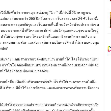
เกิดขึ้นว่า จากเหตุการณ์พายุ “วิภา” เมื่อวันที่ 23 กรกฎาคม
มาณฝนสะสมมากกว่า 290 มิลลิเมตร ภายในระยะเวลา 24 ชั่วโมง ซึ่ง
าไหลหลากและอุทกภัยรุนแรงในหลายพื้นที่ จนจังหวัดน่านประกาศเขต
ผลกระทบจากกระแสน้ำที่ไหลหลาก พัดพาเศษวัสดุและท่อนซุงขนาดใหญ่
) ทำให้ท่อนซุงกระแทกโครงสร้างพื้นคอนกรีตจนเกิดความเสียหาย
ม จนกระทบต่อรางสแตนเลสบรรจุท่อระบบไฮดรอลิก ทำให้ระบบควบคุม
มปกติ
ามเสียหาย แต่ยังสามารถเปิด–ปิดบานระบายน้ำได้ โดยใช้แรงงานคน
้น การใช้โซ่คล้องยึดบานประตูกับตอม่อ รวมถึงการเสริมความมั่นคง
รน้ำได้อย่างต่อเนื่องและปลอดภัย
ายน้ำขึ้น เพื่อเพิ่มปริมาณการกักเก็บน้ำ ทำให้เกษตรกร รวมไปถึง
 3 ตำบล มีน้ำใช้อย่างเพียงพอ และยังสามารถรองรับความต้องการ
ด้เข้าไปตรวจสอบแล้ว พบว่า ความเสียหายดังกล่าวเกิดจากอุทกภัย
าณปี 2569 เพื่อทำการซ่อมแซมเร่งด่วน ปัจจุบันอยู่ระหว่างขั้น