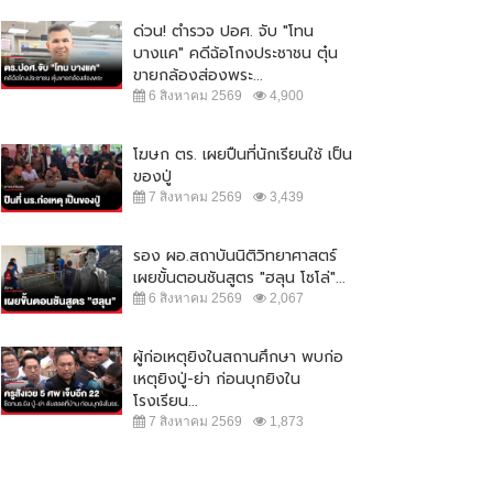
ด่วน! ตำรวจ ปอศ. จับ "โทน
บางแค" คดีฉ้อโกงประชาชน ตุ๋น
ขายกล้องส่องพระ...
6 สิงหาคม 2569
4,900
โฆษก ตร. เผยปืนที่นักเรียนใช้ เป็น
ของปู่
7 สิงหาคม 2569
3,439
รอง ผอ.สถาบันนิติวิทยาศาสตร์
เผยขั้นตอนชันสูตร "ฮลุน โซโล่"...
6 สิงหาคม 2569
2,067
ผู้ก่อเหตุยิงในสถานศึกษา พบก่อ
เหตุยิงปู่-ย่า ก่อนบุกยิงใน
โรงเรียน...
7 สิงหาคม 2569
1,873