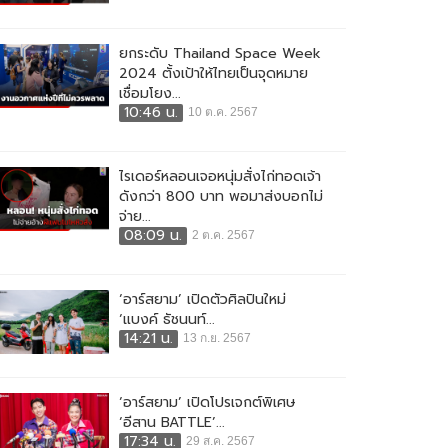
ยกระดับ Thailand Space Week
2024 ตั้งเป้าให้ไทยเป็นจุดหมาย
เชื่อมโยง...
10:46 น.
10 ต.ค. 2567
ไรเดอร์หลอนเจอหนุ่มสั่งไก่ทอดเจ้า
ดังกว่า 800 บาท พอมาส่งบอกไม่
จ่าย...
08:09 น.
2 ต.ค. 2567
‘อาร์สยาม’ เปิดตัวศิลปินใหม่
‘แบงค์ ธัชนนท์...
14:21 น.
13 ก.ย. 2567
‘อาร์สยาม’ เปิดโปรเจกต์พิเศษ
‘อีสาน BATTLE’...
17:34 น.
29 ส.ค. 2567