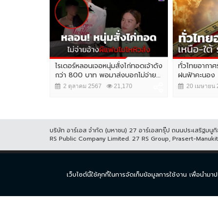
pace Week
ไรเดอร์หลอนเจอหนุ่มสั่งไก่ทอดเจ้าดัง
ทั่วไทยอากาศร
จุดหมายเชื่อม
กว่า 800 บาท พอมาส่งบอกไม่จ่าย...
ฝนฟ้าคะนอง
2 ตุลาคม 2567
21,170
20 เมษายน 
,210
บริษัท อาร์เอส จำกัด (มหาชน) 27 อาร์เอสกรุ๊ป ถนนประเสริฐมน
RS Public Company Limited. 27 RS Group, Prasert-Manuk
หน้าแรก
ละคร
ซีร
เว็บไซต์นี้ใช้คุกกี้ในการจัดเก็บข้อมูลการใช้งาน เพื่อ
© COPYRIGHT 2017 THAICH8.COM, ALL RIGHT RESERVED