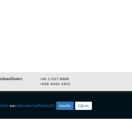
ชาชนร้อยละ 41.76 ชี้ ปิดผับตี 2
"น้องหาด-ปิ่น" คนหูหนวก คว้าชนะ
าะสมดีแล้ว
เลิศ DEAF LGBT STAR
THAILAND...
2 ตุลาคม 2566
9,995
10 กรกฎาคม 2566
19,347
ดต่อลงโฆษณา
+66 2 037 8888
+668 4940 4303
ดียโซน
ชมรายการสด
่อนไข
และ
นโยบายความเป็นส่วนตัว
ยอมรับ
ปฏิเสธ