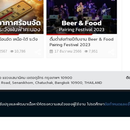
้อนจัด เหนือ-ใต้ ระวัง
ดื่มด่ำส่งท้ายปีกับงาน Beer & Food
ประ
Pairing Festival 2023
เหม
2567
10,786
17 ธันวาคม 2566
7,951
2
ูกิจ แขวงเสนานิคม เขตจตุจักร กรุงเทพฯ 10900
ติ
it Road, Senanikhom, Chatuchak, Bangkok 10900, THAILAND
ีส์
รายการ
ข่าว
ผังรายการ
วิดีโอย้อนหลัง
กิจกรรม
มีเ
นำมาปรับปรุงและพัฒนาเนื้อหาให้ตรงความสนใจของผู้ใช้งาน โปรดศึกษา
ข้อกำหนดและเงื
.
ข้อกำหนดและเงื่อนไข
นโยบายความเป็นส่วนตัว