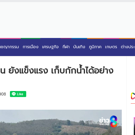
าชญากรรม
การเมือง
เศรษฐกิจ
กีฬา
บันเทิง
ภูมิภาค
เกษตร
ต่างปร
น ยังแข็งแรง เก็บกักน้ำได้อย่าง
908