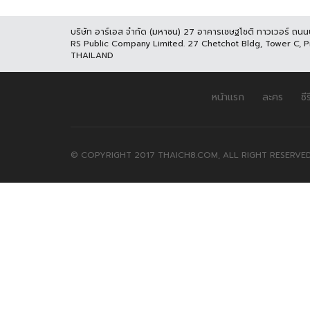
บริษัท อาร์เอส จำกัด (มหาชน) 27 อาคารเชษฐโชติ ทาวเวอร์ ถน
RS Public Company Limited. 27 Chetchot Bldg, Tower C, 
THAILAND
หน้าแรก
ละคร
ซีร
© COPYRIGHT 2017 THAICH8.COM, ALL RIGHT RESERVED