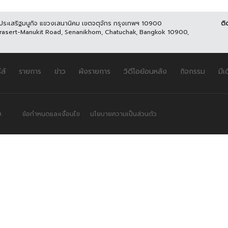
นประเสริฐมนูกิจ แขวงเสนานิคม เขตจตุจักร กรุงเทพฯ 10900
ติ
Prasert-Manukit Road, Senanikhom, Chatuchak, Bangkok 10900,
ีส์
รายการ
ข่าว
ผังรายการ
วิดีโอย้อนหลัง
กิจกรรม
มีเ
.
ข้อกำหนดและเงื่อนไข
นโยบายความเป็นส่วนตัว