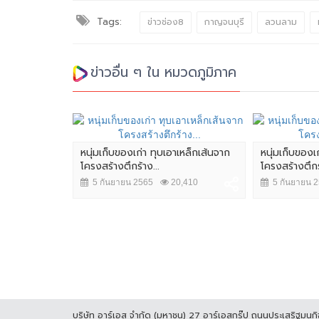
Tags:
ข่าวช่อง8
กาญจนบุรี
ลวนลาม
ข่าวอื่น ๆ ใน หมวดภูมิภาค
หนุ่มเก็บของเก่า ทุบเอาเหล็กเส้นจาก
หนุ่มเก็บของเ
โครงสร้างตึกร้าง...
โครงสร้างตึกร้
5 กันยายน 2565
20,410
5 กันยายน 
ตถังน้ำไฟ
13,726
บริษัท อาร์เอส จำกัด (มหาชน) 27 อาร์เอสกรุ๊ป ถนนประเสริฐมน