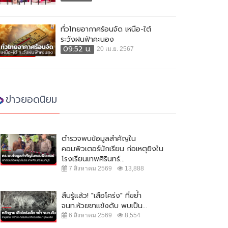
ทั่วไทยอากาศร้อนจัด เหนือ-ใต้
ระวังฝนฟ้าคะนอง
09:52 น.
20 เม.ย. 2567
ข่าวยอดนิยม
ตำรวจพบข้อมูลสำคัญใน
คอมพิวเตอร์นักเรียน ก่อเหตุยิงใน
โรงเรียนเทพศิรินทร์...
7 สิงหาคม 2569
13,888
สืบรู้แล้ว! "เสือโคร่ง" ที่ขย้ำ
จนท.ห้วยขาแข้งดับ พบเป็น...
6 สิงหาคม 2569
8,554