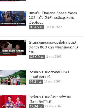
ยกระดับ Thailand Space Week
2024 ตั้งเป้าให้ไทยเป็นจุดหมาย
เชื่อมโยง...
10:46 น.
10 ต.ค. 2567
ไรเดอร์หลอนเจอหนุ่มสั่งไก่ทอดเจ้า
ดังกว่า 800 บาท พอมาส่งบอกไม่
จ่าย...
08:09 น.
2 ต.ค. 2567
‘อาร์สยาม’ เปิดตัวศิลปินใหม่
‘แบงค์ ธัชนนท์...
14:21 น.
13 ก.ย. 2567
‘อาร์สยาม’ เปิดโปรเจกต์พิเศษ
‘อีสาน BATTLE’...
17:34 น.
29 ส.ค. 2567