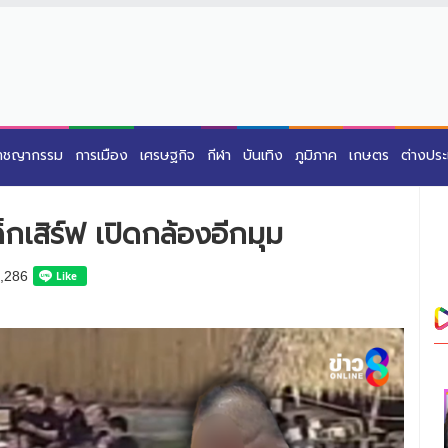
าชญากรรม
การเมือง
เศรษฐกิจ
กีฬา
บันเทิง
ภูมิภาค
เกษตร
ต่างปร
กเสิร์ฟ เปิดกล้องอีกมุม
,286