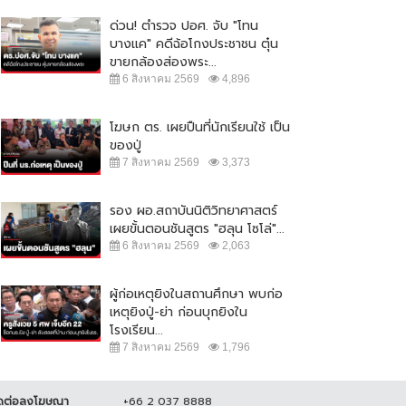
ด่วน! ตำรวจ ปอศ. จับ "โทน
บางแค" คดีฉ้อโกงประชาชน ตุ๋น
ขายกล้องส่องพระ...
6 สิงหาคม 2569
4,896
โฆษก ตร. เผยปืนที่นักเรียนใช้ เป็น
ของปู่
7 สิงหาคม 2569
3,373
พลเผยไม่กังวลอัศวินขี่ม้าขาวโดด
สยอง! คาดหนุ่มใหญ่ถูกโบกปูนฝังใน
รอง ผอ.สถาบันนิติวิทยาศาสตร์
ยแม่น้องชมพู่
บ้าน หลังหายตัวร่วมเดือน
เผยขั้นตอนชันสูตร "ฮลุน โซโล่"...
มิถุนายน 2564
20,718
7 มิถุนายน 2564
22,593
6 สิงหาคม 2569
2,063
ผู้ก่อเหตุยิงในสถานศึกษา พบก่อ
เหตุยิงปู่-ย่า ก่อนบุกยิงใน
โรงเรียน...
7 สิงหาคม 2569
1,796
ดต่อลงโฆษณา
+66 2 037 8888