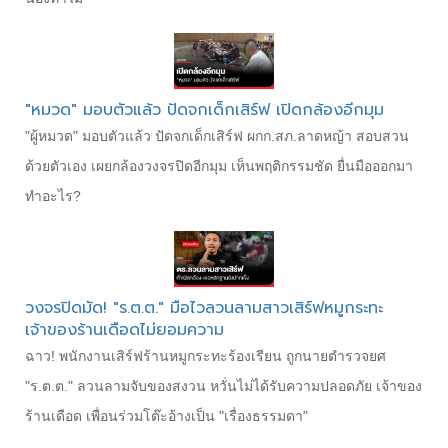
"หมวด" มอบตัวแล้ว ปัดจกเด็กเสิร์ฟ เปิดกล้องอีกมุม
"ผู้หมวด" มอบตัวแล้ว ปัดจกเด็กเสิร์ฟ ผกก.สภ.ลาดหญ้า สอบสวน
ด้วยตัวเอง เผยกล้องวงจรปิดอีกมุม เห็นพฤติกรรมชัด ยื่นมือออกมา
ทำอะไร?
วงจรปิดมัด! "ร.ต.ต." มือไวลวนลามสาวเสิร์ฟหมูกระทะ
เจ้าของร้านเดือดไม่ยอมความ
ฉาว! พนักงานเสิร์ฟร้านหมูกระทะร้องเรียน ถูกนายตำรวจยศ
"ร.ต.ต." ลวนลามจับของสงวน หวั่นไม่ได้รับความปลอดภัย เจ้าของ
ร้านเดือด เพื่อนร่วมโต๊ะอ้างเป็น "เรื่องธรรมดา"