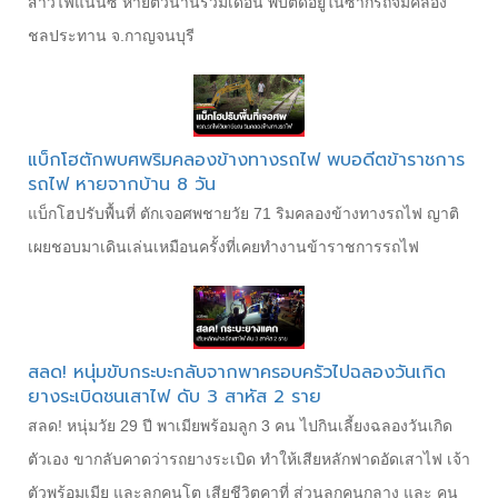
สาวไฟแนนซ์ หายตัวนานร่วมเดือน พบติดอยู่ในซากรถจมคลอง
ชลประทาน จ.กาญจนบุรี
แบ็กโฮตักพบศพริมคลองข้างทางรถไฟ พบอดีตข้าราชการ
รถไฟ หายจากบ้าน 8 วัน
แบ็กโฮปรับพื้นที่ ตักเจอศพชายวัย 71 ริมคลองข้างทางรถไฟ ญาติ
เผยชอบมาเดินเล่นเหมือนครั้งที่เคยทำงานข้าราชการรถไฟ
สลด! หนุ่มขับกระบะกลับจากพาครอบครัวไปฉลองวันเกิด
ยางระเบิดชนเสาไฟ ดับ 3 สาหัส 2 ราย
สลด! หนุ่มวัย 29 ปี พาเมียพร้อมลูก 3 คน ไปกินเลี้ยงฉลองวันเกิด
ตัวเอง ขากลับคาดว่ารถยางระเบิด ทำให้เสียหลักฟาดอัดเสาไฟ เจ้า
ตัวพร้อมเมีย และลูกคนโต เสียชีวิตคาที่ ส่วนลูกคนกลาง และ คน