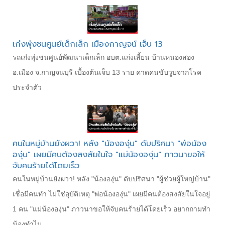
เก๋งพุ่งชนศูนย์เด็กเล็ก เมืองกาญจน์ เจ็บ 13
รถเก๋งพุ่งชนศูนย์พัฒนาเด็กเล็ก อบต.แก่งเสี้ยน บ้านหนองสอง
อ.เมือง จ.กาญจนบุรี เบื้องต้นเจ็บ 13 ราย คาดคนขับวูบจากโรค
ประจำตัว
คนในหมู่บ้านยังผวา! หลัง "น้ององุ่น" ดับปริศนา "พ่อน้อง
องุ่น" เผยมีคนต้องสงสัยในใจ "แม่น้ององุ่น" ภาวนาขอให้
จับคนร้ายได้โดยเร็ว
คนในหมู่บ้านยังผวา! หลัง "น้ององุ่น" ดับปริศนา "ผู้ช่วยผู้ใหญ่บ้าน"
เชื่อมีคนทำ ไม่ใช่อุบัติเหตุ "พ่อน้ององุ่น" เผยมีคนต้องสงสัยในใจอยู่
1 คน "แม่น้ององุ่น" ภาวนาขอให้จับคนร้ายได้โดยเร็ว อยากถามทำ
น้องทำไม