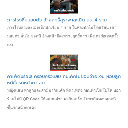
ภารโรงหื่นมอบตัว อ้างฤทธิ์สุราพาละเมิด นร. 4 ราย
ภารโรงล่วงละเมิดเด็กนักเรียน 4 ราย ในห้องพักในโรงเรียน เข้า
มอบตัว ลั่นไม่ขอหนี อ้างหน้ามืดเพราะฤทธิ์สุรา เพิ่งเคยก่อเหตุครั้ง
แรก
คาเฟ่ดังร้อง! ครอบครัวแสบ กินเค้กไม่ยอมจ่ายเงิน หอบลูก
หนีขึ้นรถหน้าตาเฉย
หญิงแสบ พาลูกและสามีมากินเค้ก ที่คาเฟ่ดัง ก่อนทำเป็นโมโห บอก
ร้านไม่มี QR Code ให้สแกนจ่าย พอกินเสร็จ รีบพากันหอบลูกหนี
ขึ้นรถหน้าตาเฉย