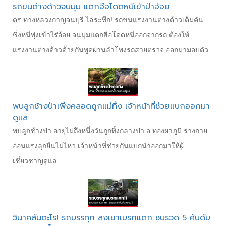
รถขนต่างด้าวจนมุม แตกฮือโดดหนีเข้าป่าอ้อย
ตร.ทางหลวงกาญจนบุรี ไล่ระทึก! รถขนแรงงานต่างด้าวเต็มคัน
ซิ่งหนีพุ่งเข้าไร่อ้อย จนมุมแตกฮือโดดหนีออกจากรถ ต้องให้
แรงงานต่างด้าวด้วยกันพูดผ่านลำโพงรถสายตรวจ ออกมามอบตัว
พบลูกช้างป่าเพิ่งคลอดถูกแม่ทิ้ง เจ้าหน้าที่ช่วยแบกออกมา
ดูแล
พบลูกช้างป่า อายุไม่ถึงหนึ่งวันถูกทิ้งกลางป่า อ.ทองผาภูมิ ร่างกาย
อ่อนแรงลุกยืนไม่ไหว เจ้าหน้าที่ช่วยกันแบกนำออกมาให้ผู้
เชี่ยวชาญดูแล
วินาศสันตะโร! รถบรรทุก ลงเขาเบรกแตก ชนรวด 5 คันดับ