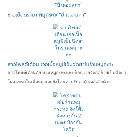
ชาวเน็ตดรามา
หมูกระทะ
"บี้ เดอะสกา"
สาวโพสต์เตือน เจอเนื้อหมูมีเข็มฉีดยาในร้านหมูกะทะ
สาวโพสต์เตือนภัย ทานหมูกะทะแทบช็อก เจอวัตถุคล้ายเข็มฉีดยา
โผล่แทรกในเนื้อหมู แถมยังโดนค่าปรับค่าผักเหลืออีกด้วย