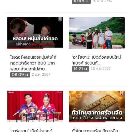
10:46 น.
10 ต.ค. 2567
ไรเดอร์หลอนเจอหนุ่มสั่งไก่
‘อาร์สยาม’ เปิดตัวศิลปินใหม่
ทอดเจ้าดังกว่า 800 บาท
‘แบงค์ ธัชนนท์...
14:21 น.
พอมาส่งบอกไม่จ่าย...
13 ก.ย. 2567
08:09 น.
2 ต.ค. 2567
‘อาร์สยาม’ เปิดโปรเจกต์
ทั่วไทยอากาศร้อนจัด เหนือ-