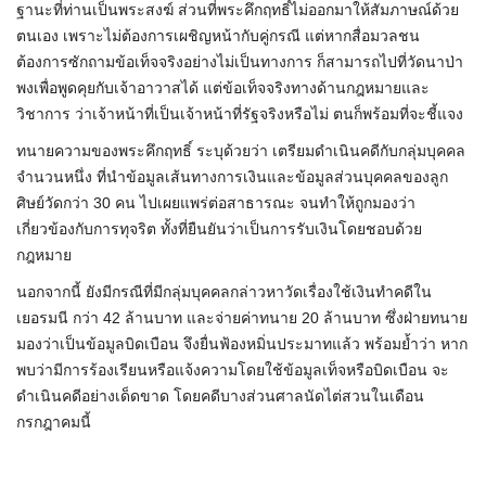
ฐานะที่ท่านเป็นพระสงฆ์ ส่วนที่พระคึกฤทธิ์ไม่ออกมาให้สัมภาษณ์ด้วย
ตนเอง เพราะไม่ต้องการเผชิญหน้ากับคู่กรณี แต่หากสื่อมวลชน
ต้องการซักถามข้อเท็จจริงอย่างไม่เป็นทางการ ก็สามารถไปที่วัดนาป่า
พงเพื่อพูดคุยกับเจ้าอาวาสได้ แต่ข้อเท็จจริงทางด้านกฎหมายและ
วิชาการ ว่าเจ้าหน้าที่เป็นเจ้าหน้าที่รัฐจริงหรือไม่ ตนก็พร้อมที่จะชี้แจง
ทนายความของพระคึกฤทธิ์ ระบุด้วยว่า เตรียมดำเนินคดีกับกลุ่มบุคคล
จำนวนหนึ่ง ที่นำข้อมูลเส้นทางการเงินและข้อมูลส่วนบุคคลของลูก
ศิษย์วัดกว่า 30 คน ไปเผยแพร่ต่อสาธารณะ จนทำให้ถูกมองว่า
เกี่ยวข้องกับการทุจริต ทั้งที่ยืนยันว่าเป็นการรับเงินโดยชอบด้วย
กฎหมาย
นอกจากนี้ ยังมีกรณีที่มีกลุ่มบุคคลกล่าวหาวัดเรื่องใช้เงินทำคดีใน
เยอรมนี กว่า 42 ล้านบาท และจ่ายค่าทนาย 20 ล้านบาท ซึ่งฝ่ายทนาย
มองว่าเป็นข้อมูลบิดเบือน จึงยื่นฟ้องหมิ่นประมาทแล้ว พร้อมย้ำว่า หาก
พบว่ามีการร้องเรียนหรือแจ้งความโดยใช้ข้อมูลเท็จหรือบิดเบือน จะ
ดำเนินคดีอย่างเด็ดขาด โดยคดีบางส่วนศาลนัดไต่สวนในเดือน
กรกฎาคมนี้