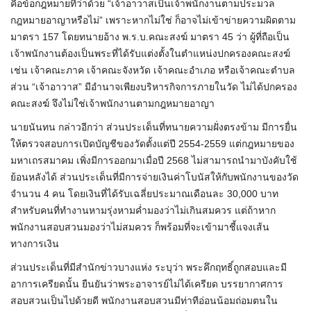
คือข้อกฎหมายที่ว่าด้วย “เจ้าอาวาสเป็นเจ้าพนักงานตามประมวล
กฎหมายอาญาหรือไม่” เพราะหากไม่ใช่ ก็อาจไม่เข้าข่ายความผิดตาม
มาตรา 157 โดยทนายอ้าง พ.ร.บ.คณะสงฆ์ มาตรา 45 ว่า ผู้ที่ถือเป็น
เจ้าพนักงานต้องเป็นพระที่ได้รับแต่งตั้งในตำแหน่งปกครองคณะสงฆ์
เช่น เจ้าคณะภาค เจ้าคณะจังหวัด เจ้าคณะอำเภอ หรือเจ้าคณะตำบล
ส่วน “เจ้าอาวาส” มีอำนาจเพียงบริหารกิจการภายในวัด ไม่ได้ปกครอง
คณะสงฆ์ จึงไม่ใช่เจ้าพนักงานตามกฎหมายอาญา
นายนันทน กล่าวอีกว่า ส่วนประเด็นที่ทนายความฝั่งตรงข้าม มีการยื่น
ให้ตรวจสอบการเปิดบัญชีของวัดตั้งแต่ปี 2554-2559 แต่กฎหมายของ
มหาเถรสมาคม เพิ่งมีการออกมาเมื่อปี 2568 ไม่สามารถนำมาบังคับใช้
ย้อนหลังได้ ส่วนประเด็นที่มีการจ่ายเงินค่าโบนัสให้กับพนักงานของวัด
จำนวน 4 คน โดยเงินที่ได้รับเฉลี่ยประมาณเดือนละ 30,000 บาท
สำหรับคนที่ทำงานหามรุ่งหามค่ำมองว่าไม่เกินสมควร แต่ถ้าหาก
พนักงานสอบสวนมองว่าไม่สมควร ก็พร้อมที่จะเข้ามาชี้แจงเส้น
ทางการเงิน
ส่วนประเด็นที่มีสำนักข่าวบางแห่ง ระบุว่า พระคึกฤทธิ์ถูกสอบและมี
อาการเครียดนั้น ยืนยันว่าพระอาจารย์ไม่ได้เครียด บรรยากาศการ
สอบสวนเป็นไปด้วยดี พนักงานสอบสวนมีท่าทีอ่อนน้อมถ่อมตนใน