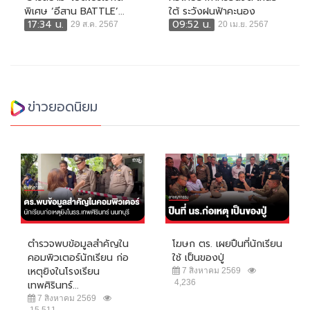
พิเศษ ‘อีสาน BATTLE’...
ใต้ ระวังฝนฟ้าคะนอง
17:34 น.
09:52 น.
29 ส.ค. 2567
20 เม.ย. 2567
ข่าวยอดนิยม
ตำรวจพบข้อมูลสำคัญใน
โฆษก ตร. เผยปืนที่นักเรียน
คอมพิวเตอร์นักเรียน ก่อ
ใช้ เป็นของปู่
เหตุยิงในโรงเรียน
7 สิงหาคม 2569
4,236
เทพศิรินทร์...
7 สิงหาคม 2569
15,511