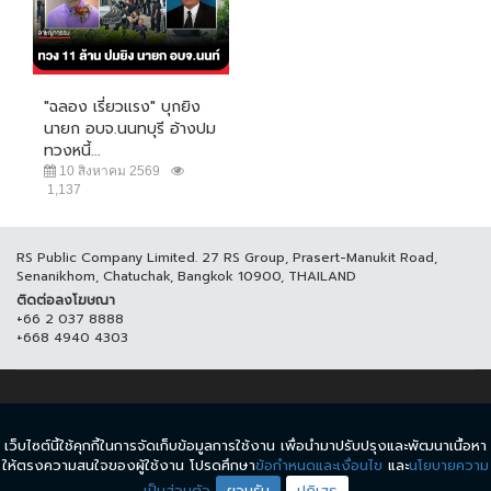
"ฉลอง เรี่ยวแรง" บุกยิง
นายก อบจ.นนทบุรี อ้างปม
ทวงหนี้...
10 สิงหาคม 2569
1,137
RS Public Company Limited. 27 RS Group, Prasert-Manukit Road,
Senanikhom, Chatuchak, Bangkok 10900, THAILAND
ติดต่อลงโฆษณา
+66 2 037 8888
+668 4940 4303
© COPYRIGHT 2017 THAICH8.COM, ALL RIGHT RESERVED.
เว็บไซต์นี้ใช้คุกกี้ในการจัดเก็บข้อมูลการใช้งาน เพื่อนำมาปรับปรุงและพัฒนาเนื้อหา
ข้อกำหนดและเงื่อนไข
นโยบายความเป็นส่วนตัว
ให้ตรงความสนใจของผู้ใช้งาน โปรดศึกษา
ข้อกำหนดและเงื่อนไข
และ
นโยบายความ
เป็นส่วนตัว
ยอมรับ
ปฏิเสธ