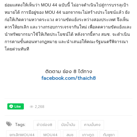
ย่อมแสดงให้เห็นว่า MOU 44 ฉบับนี้ ไม่อาจดำเนินไปสู่การบรรลุเป้า
หมายได้ การมีอยู่ของ MOU 44 นอกจากจะไม่สร้างประโยชน์แล้ว ยัง
ก่อให้เกิดความหวาดระแวง ความขัดแย้งระหว่างสองประเทศ จึงเห็น
ควรให้ยกเลิก และวางกรอบการเจรจากันใหม่ เพื่อลดความขัดแย้งและ
นำทรัพยากรมาใช้ให้เกิดประโยชน์ได้ หลังจากนี้ทาง สมช. จะดำเนิน
การตามขั้นตอนทางกฎหมาย และนำเสนอให้คณะรัฐมนตรีพิจารณา
โดยด่วนทันที
ติดตาม ช่อง 8 ได้ทาง
facebook.com/thaich8
2,268
Tags:
ข่าวช่อง8
บ้อน้ำมัน
คามมั่นคง
ยกเลิกMOU44
MOU44
สมช
เกาะกูด
กัมพูชา