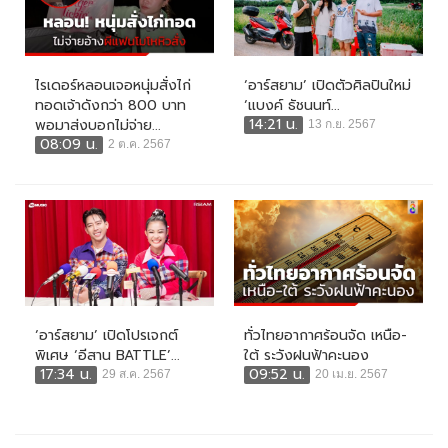
ไรเดอร์หลอนเจอหนุ่มสั่งไก่
‘อาร์สยาม’ เปิดตัวศิลปินใหม่
ทอดเจ้าดังกว่า 800 บาท
‘แบงค์ ธัชนนท์...
14:21 น.
พอมาส่งบอกไม่จ่าย...
13 ก.ย. 2567
08:09 น.
2 ต.ค. 2567
‘อาร์สยาม’ เปิดโปรเจกต์
ทั่วไทยอากาศร้อนจัด เหนือ-
พิเศษ ‘อีสาน BATTLE’...
ใต้ ระวังฝนฟ้าคะนอง
17:34 น.
09:52 น.
29 ส.ค. 2567
20 เม.ย. 2567