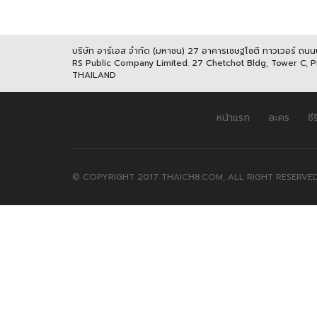
บริษัท อาร์เอส จำกัด (มหาชน) 27 อาคารเชษฐโชติ ทาวเวอร์ ถน
RS Public Company Limited. 27 Chetchot Bldg, Tower C, 
THAILAND
หน้าแรก
ละคร
ซีร
© COPYRIGHT 2017 THAICH8.COM, ALL RIGHT RESERVED