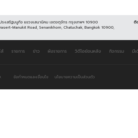
นประเสริฐมนูกิจ แขวงเสนานิคม เขตจตุจักร กรุงเทพฯ 10900
ติ
Prasert-Manukit Road, Senanikhom, Chatuchak, Bangkok 10900,
ีส์
รายการ
ข่าว
ผังรายการ
วิดีโอย้อนหลัง
กิจกรรม
มีเ
.
ข้อกำหนดและเงื่อนไข
นโยบายความเป็นส่วนตัว