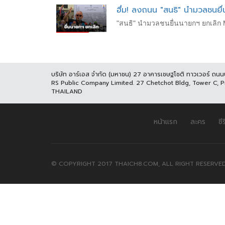
ฮึ่ม! ลงถนน "สนธิ" นำมวลชน​ยื่
"สนธิ" นำมวลชน​ยื่น​นายกฯ ยกเลิก​ 
บริษัท อาร์เอส จำกัด (มหาชน) 27 อาคารเชษฐโชติ ทาวเวอร์ ถน
RS Public Company Limited. 27 Chetchot Bldg, Tower C, 
THAILAND
หน้าแรก
ละคร
ซีร
© COPYRIGHT 2017 THAICH8.COM, ALL RIGHT RESERVED