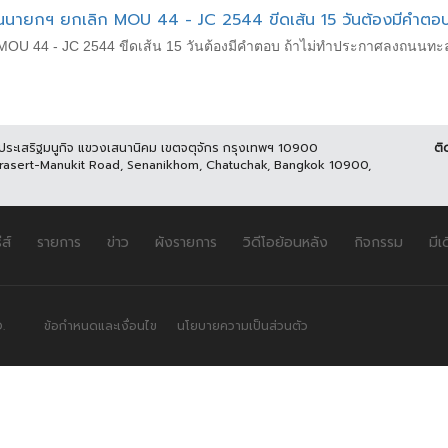
น​นายกฯ ยกเลิก​ MOU​ 44​ -​ JC 2544 ขีดเส้น​ 15 วันต้องมีคำตอบ
MOU​ 44​ -​ JC 2544 ขีดเส้น​ 15 วันต้องมีคำตอบ​ ถ้าไม่ทำประกาศลงถนนทะลุซอ
นประเสริฐมนูกิจ แขวงเสนานิคม เขตจตุจักร กรุงเทพฯ 10900
ติ
Prasert-Manukit Road, Senanikhom, Chatuchak, Bangkok 10900,
ีส์
รายการ
ข่าว
ผังรายการ
วิดีโอย้อนหลัง
กิจกรรม
มีเ
.
ข้อกำหนดและเงื่อนไข
นโยบายความเป็นส่วนตัว