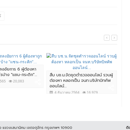
์
ลงอัยการ 6 ผู้ต้องหา
ไรบ้าง "แซน-กระติก"...
สืบ บช.น.จัดชุดตำรวจออนไลน์ รวบผู้
ผบ.
ต้องหา หลอกเป็น จนท.บริษัทบิทคัพ
ชาว
2565
20,083
ออนไลน์...
ควา
4 ธันวาคม 2564
16,979
7 
ูกิจ แขวงเสนานิคม เขตจตุจักร กรุงเทพฯ 10900
ติ