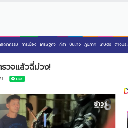
าชญากรรม
การเมือง
เศรษฐกิจ
กีฬา
บันเทิง
ภูมิภาค
เกษตร
ต่างปร
รวจแล้วฉี่ม่วง!
51