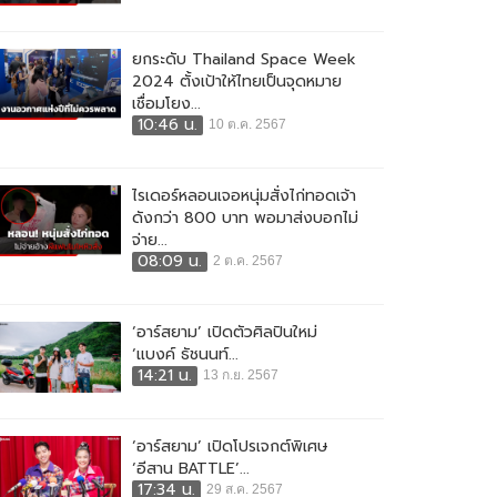
ยกระดับ Thailand Space Week
2024 ตั้งเป้าให้ไทยเป็นจุดหมาย
เชื่อมโยง...
10:46 น.
10 ต.ค. 2567
ไรเดอร์หลอนเจอหนุ่มสั่งไก่ทอดเจ้า
ดังกว่า 800 บาท พอมาส่งบอกไม่
จ่าย...
08:09 น.
2 ต.ค. 2567
‘อาร์สยาม’ เปิดตัวศิลปินใหม่
‘แบงค์ ธัชนนท์...
14:21 น.
13 ก.ย. 2567
‘อาร์สยาม’ เปิดโปรเจกต์พิเศษ
‘อีสาน BATTLE’...
17:34 น.
29 ส.ค. 2567