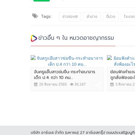
Tags:
ข่าวช่อง8
ลำปาง
ฉี่ม่วง
ไรเดอร
ข่าวอื่น ๆ ใน หมวดอาชญากรรม
.บก.น.3 ก่อน
จับครูแอ๊บสาวข่มขืน-กระทำอนาจาร
ย้อนฟังคำเเถ
นินการ
เด็ก ป.4 กว่า 10 คน...
ถูกสั่งฟ้องอะ
,397
26 สิงหาคม 2565
36,187
3 สิงหาคม 
บริษัท อาร์เอส จำกัด (มหาชน) 27 อาร์เอสกรุ๊ป ถนนประเสริฐมน