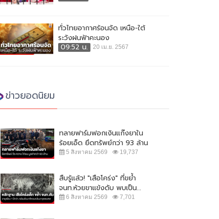
ทั่วไทยอากาศร้อนจัด เหนือ-ใต้
ระวังฝนฟ้าคะนอง
09:52 น.
20 เม.ย. 2567
ข่าวยอดนิยม
ทลายฟาร์มฟอกเงินแก๊งยาใน
ร้อยเอ็ด ยึดทรัพย์กว่า 93 ล้าน
5 สิงหาคม 2569
19,737
สืบรู้แล้ว! "เสือโคร่ง" ที่ขย้ำ
จนท.ห้วยขาแข้งดับ พบเป็น...
6 สิงหาคม 2569
7,701