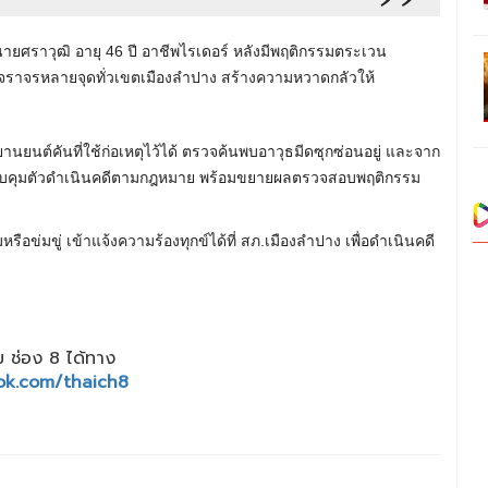
นายศราวุฒิ อายุ 46 ปี อาชีพไรเดอร์ หลังมีพฤติกรรมตระเวน
ฟจราจรหลายจุดทั่วเขตเมืองลำปาง สร้างความหวาดกลัวให้
รยานยนต์คันที่ใช้ก่อเหตุไว้ได้ ตรวจค้นพบอาวุธมีดซุกซ่อนอยู่ และจาก
งควบคุมตัวดำเนินคดีตามกฎหมาย พร้อมขยายผลตรวจสอบพฤติกรรม
หรือข่มขู่ เข้าแจ้งความร้องทุกข์ได้ที่ สภ.เมืองลำปาง เพื่อดำเนินคดี
 ช่อง 8 ได้ทาง
ok.com/thaich8