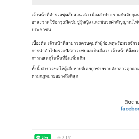
เจ้าหน้าที่ตำรวจชุดสืบสวน สภ.เมืองลำปาง ร่วมกันจับกุม
อาละวาดใช้อาวุธมีดข่มขู่ผู้หญิง และขับรถฝ่าสัญญาณไ
ประชาชน
เบื้องต้น เจ้าหน้าที่สามารถควบคุมตัวผู้ก่อเหตุพร้อมรถจัก
การนำตัวไปตรวจปัสสาวะพบผลเป็นสีม่วง เจ้าหน้าที่จึ
การก่อเหตุในพื้นที่อื่นเพิ่มเติม
ทั้งนี้ ตำรวจขอให้ผู้เสียหายที่เคยถูกชายรายดังกล่าวคุกคาม
ตามกฎหมายอย่างถึงที่สุด
ติดตาม
facebo
3,151