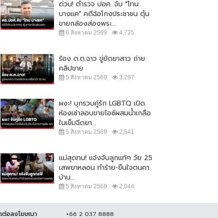
ด่วน! ตำรวจ ปอศ. จับ "โทน
บางแค" คดีฉ้อโกงประชาชน ตุ๋น
ขายกล้องส่องพระ...
6 สิงหาคม 2569
4,725
ร้อง ด.ต.ฉาว ขู่ยัดยาสาว ถ่าย
คลิปขาย
5 สิงหาคม 2569
3,297
ผงะ! บุกรวบคู่รัก LGBTQ เปิด
ห้องเช่าลอบขายไอซ์ผสมน้ำเกลือ
โจร บุกวัด ลักตัดสายไฟ เสียหาย
ในเข็มฉีดยา...
หลายแสน...
ตร. เผย แจ้ง 2 ข้อหาคนฆ่าหญิง
5 สิงหาคม 2569
2,541
สวิส เตรียมยกระดับการรักษา
15 มิถุนายน 2564
18,612
มปลอดภัยใน...
สิงหาคม 2564
19,179
แม่สุดทน! แจ้งจับลูกแท้ๆ วัย 25
เสพยาหลอน ทำร้าย-ขืนใจตนคา
บ้าน...
5 สิงหาคม 2569
2,044
ดต่อลงโฆษณา
+66 2 037 8888