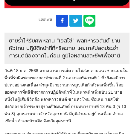
แชร์โพส
ยายร่ำไห้รับศพหลาน "เอสโซ่" พลทหารวสันต์ ขาน
หัวโทน ปฏิบัติหน้าที่ที่ศรีสะเกษ เผยใกล้ปลดประจำ
การแต่ต้องจากไปก่อน ภูมิใจหลานสละชีพเพื่อชาติ
วันที่ 18 ธ.ค. 2568 จากสถานการณ์ความไม่สงบตามแนวชายแดนใน
พื้นที่รับผิดชอบของกองทัพภาคที่ 2 และกองทัพภาคที่ 1 ซึ่งยังคงมีการ
ปะทะอย่างต่อเนื่อง ล่าสุดมีรายงานการสูญเสียกำลังพลเพิ่มขึ้น โดย
ยอดทหารที่พลีชีพจากการปฏิบัติหน้าที่ในแนวหน้าเพิ่มเป็น 21 นาย
หนึ่งในผู้เสียชีวิตคือ พลทหารวสันต์ ขานหัวโทน ชื่อเล่น “เอสโซ่”
สังกัดค่ายเจ้าพระยาสุรวงศ์วัฒนศักดิ์ กรมทหารราบที่ 13 พัน 3 (ร.13
พัน 3) ลูกหลานชาวจังหวัดอุดรธานี มีภูมิลำเนาอยู่บ้านเทื่อม ตำบล
เขือน้ำ อำเภอบ้านผือ จังหวัดอุดรธานี