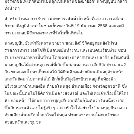
มีจริงก็ขอให้ได้กลับมาเป็นลูกเป็นหลานของยายอีก” นางบุญปัน กล่าว
ทั้งน้ำตา
สำหรับกำหนดการรับร่างพลทหารวสันต์ เจ้าหน้าที่แจ้งว่าจะเคลื่อน
ย้ายมาถึงภูมิลำเนาในช่วงเย็นของวันที่ 19 ธันวาคม 2568 และจะมี
การประกอบพิธีทางศาสนาที่วัดในพื้นที่ต่อไป
นางบุญปัน ยังเล่าถึงหลานชายว่า ขณะยังมีชีวิตอยู่ตอนยังไม่รับ
ราชการทหาร เอสโซ่ก็เป็นคนขยันทำงาน และเป็นคนเรียบง่าย ชอบ
รับประทานอาหารพื้นบ้าน โดยเฉพาะอาหารป่าและปลาร้า พร้อมกันนี้
นางบุญปันได้เล่าเหตุการณ์ที่เกิดขึ้นก่อนหลานจะเสียชีวิตประมาณ 2
วัน ขณะออกไปหาเก็บหน่อไม้ ได้ยินเสียงคล้ายมีคนเดินอยู่ด้านหน้า
และวันถัดมาไปหาหน่อไม้ อีกก็เห็นมีฝูงอีกาบินวนอยู่เต็มท้องฟ้า
บริเวณแถวบ้านทองอิน ตำบลโนนสูง อำเภอเมือง จังหวัดอุดรธานี ซึ่ง
ในขณะนั้นตนไม่ได้คิดว่าเป็นลางสังหรณ์ และไม่เคยเล่าเรื่องนี้ให้ใคร
ฟัง ก่อนหน้า “ได้ยินข่าวการสูญเสียจากที่อื่นก็ไม่คิดว่าวันหนึ่งจะเกิด
ขึ้นกับหลานตัวเอง ไม่รู้จริงๆ ว่าจะทำใจได้อย่างไร” นางบุญปัน กล่าว
ด้วยเสียงสั่นเครือ น้ำตาไหลไม่หยุด ท่ามกลางความโศกเศร้าของ
ครอบครัวและชุมชน