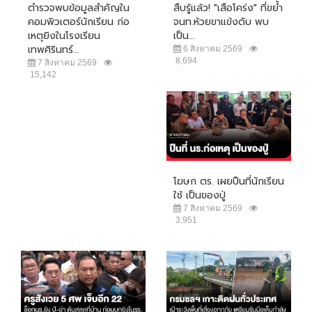
ตำรวจพบข้อมูลสำคัญใน
สืบรู้แล้ว! "เสือโคร่ง" ที่ขย้ำ
คอมพิวเตอร์นักเรียน ก่อ
จนท.ห้วยขาแข้งดับ พบ
เหตุยิงในโรงเรียน
เป็น...
เทพศิรินทร์...
6 สิงหาคม 2569
8,694
7 สิงหาคม 2569
15,142
โฆษก ตร. เผยปืนที่นักเรียน
ใช้ เป็นของปู่
7 สิงหาคม 2569
3,951