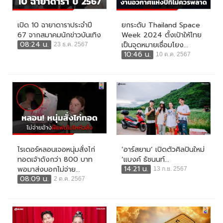
เปิด 10 ฉายาดาราประจำปี
ยกระดับ Thailand Space
67 จากสมาคมนักข่าวบันเทิง
Week 2024 ตั้งเป้าให้ไทย
08:24 น.
เป็นจุดหมายเชื่อมโยง...
23 ธ.ค. 2567
10:46 น.
10 ต.ค. 2567
ไรเดอร์หลอนเจอหนุ่มสั่งไก่
‘อาร์สยาม’ เปิดตัวศิลปินใหม่
ทอดเจ้าดังกว่า 800 บาท
‘แบงค์ ธัชนนท์...
14:21 น.
พอมาส่งบอกไม่จ่าย...
13 ก.ย. 2567
08:09 น.
2 ต.ค. 2567