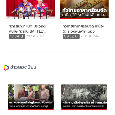
‘อาร์สยาม’ เปิดโปรเจกต์
ทั่วไทยอากาศร้อนจัด เหนือ-
พิเศษ ‘อีสาน BATTLE’...
ใต้ ระวังฝนฟ้าคะนอง
17:34 น.
09:52 น.
29 ส.ค. 2567
20 เม.ย. 2567
ข่าวยอดนิยม