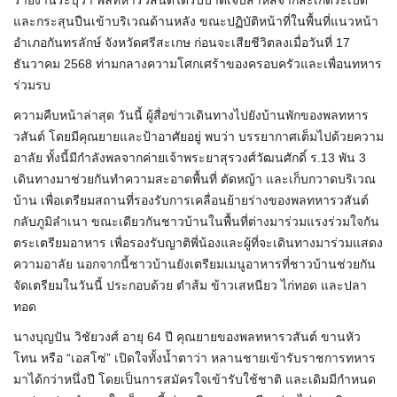
รายงานระบุว่า พลทหารวสันต์ได้รับบาดเจ็บสาหัสจากสะเก็ดระเบิด
และกระสุนปืนเข้าบริเวณด้านหลัง ขณะปฏิบัติหน้าที่ในพื้นที่แนวหน้า
อำเภอกันทรลักษ์ จังหวัดศรีสะเกษ ก่อนจะเสียชีวิตลงเมื่อวันที่ 17
ธันวาคม 2568 ท่ามกลางความโศกเศร้าของครอบครัวและเพื่อนทหาร
ร่วมรบ
ความคืบหน้าล่าสุด วันนี้ ผู้สื่อข่าวเดินทางไปยังบ้านพักของพลทหาร
วสันต์ โดยมีคุณยายและป้าอาศัยอยู่ พบว่า บรรยากาศเต็มไปด้วยความ
อาลัย ทั้งนี้มีกำลังพลจากค่ายเจ้าพระยาสุรวงศ์วัฒนศักดิ์ ร.13 พัน 3
เดินทางมาช่วยกันทำความสะอาดพื้นที่ ตัดหญ้า และเก็บกวาดบริเวณ
บ้าน เพื่อเตรียมสถานที่รองรับการเคลื่อนย้ายร่างของพลทหารวสันต์
กลับภูมิลำเนา ขณะเดียวกันชาวบ้านในพื้นที่ต่างมาร่วมแรงร่วมใจกัน
ตระเตรียมอาหาร เพื่อรองรับญาติพี่น้องและผู้ที่จะเดินทางมาร่วมแสดง
ความอาลัย นอกจากนี้ชาวบ้านยังเตรียมเมนูอาหารที่ชาวบ้านช่วยกัน
จัดเตรียมในวันนี้ ประกอบด้วย ตำส้ม ข้าวเสหนียว ไก่ทอด และปลา
ทอด
นางบุญปัน วิชัยวงศ์ อายุ 64 ปี คุณยายของพลทหารวสันต์ ขานหัว
โทน หรือ “เอสโซ่” เปิดใจทั้งน้ำตาว่า หลานชายเข้ารับราชการทหาร
มาได้กว่าหนึ่งปี โดยเป็นการสมัครใจเข้ารับใช้ชาติ และเดิมมีกำหนด