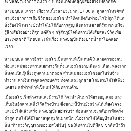
จะปลดประจำการในเร็ว ๆ นี้ ก่อนเกิดเหตุสูญเสียอย่างไม่คาดคิด
นางบุญปัน เล่าว่า เมื่อวานนี้เวลาประมาณ 17.00 น. ลูกสาวโทรศัพท์
มาแจ้งข่าวการเสียชีวิตของเอสโซ่ ทำให้ตนถึงกับทำอะไรไม่ถูก ได้แต่
นั่งร้องไห้ เพราะยังทำใจไม่ได้กับการสูญเสียหลานชายที่รักมาก แม้จะ
รู้สึกเสียใจอย่างที่สุด แต่ลึก ๆ ก็รู้สึกภูมิใจที่หลานได้เสียสละชีวิตเพื่อ
ประเทศชาติ โดยขณะเล่าเรื่อง นางบุญปันต้องปาดน้ำตาไปตลอด
เวลา
นางบุญปัน กล่าวอีกว่า เอสโซ่เป็นหลานที่เป็นคนดีในสายตาของตน
พ่อและแม่ของหลานแยกทางกันตั้งแต่เอสโซ่อายุเพียง 9 เดือน หลังจาก
นั้นตนเป็นผู้เลี้ยงดูหลานมาตลอด ส่วนแม่ของเอสโซ่ออกไปรับจ้าง
ทำงาน หาเงินมาดูแลครอบครัว ทั้งตนและลูกชาย โดยยายไม่ใช่เพียง
แค่ยาย แต่ทำหน้าที่เป็นแม่ให้กับหลานด้วย
เมื่อเอสโซ่เริ่มทำงานและมีรายได้ ก็จะนำเงินมาให้ยายอยู่เสมอ และ
เก็บเงินอีกส่วนหนึ่งไว้สร้างบ้าน ซึ่งขณะนี้บ้านยังสร้างได้เพียงโครง
และยังไม่แล้วเสร็จ นางบุญปันยอมรับว่า ก่อนหลานจะกลับมาพักครั้ง
ล่าสุด ตนไม่ได้มีโอกาสพูดคุยกันมากนัก เนื่องจากไม่ได้อยู่บ้านในช่วง
นั้น “ถ้าดวงวิญญาณของเอสโซ่รับรู้ ขอให้หลานไปดีมีสุข ชาติหน้าถ้า