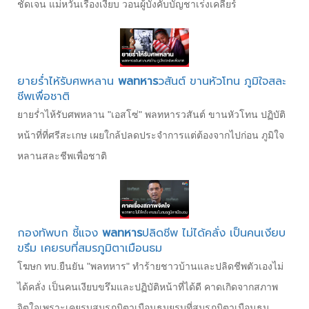
ชัดเจน แม่หวั่นเรื่องเงียบ วอนผู้บังคับบัญชาเร่งเคลียร์
ยายร่ำไห้รับศพหลาน
พลทหาร
วสันต์ ขานหัวโทน ภูมิใจสละ
ชีพเพื่อชาติ
ยายร่ำไห้รับศพหลาน "เอสโซ่" พลทหารวสันต์ ขานหัวโทน ปฏิบัติ
หน้าที่ที่ศรีสะเกษ เผยใกล้ปลดประจำการแต่ต้องจากไปก่อน ภูมิใจ
หลานสละชีพเพื่อชาติ
กองทัพบก ชี้แจง
พลทหาร
ปลิดชีพ ไม่ได้คลั่ง เป็นคนเงียบ
ขรึม เคยรบที่สมรภูมิตาเมือนธม
โฆษก ทบ.ยืนยัน "พลทหาร" ทำร้ายชาวบ้านและปลิดชีพตัวเองไม่
ได้คลั่ง เป็นคนเงียบขรึมและปฏิบัติหน้าที่ได้ดี คาดเกิดจากสภาพ
จิตใจเพราะเคยรบสมรภูมิตาเมือนธมยรบที่สมรภูมิตาเมือนธม