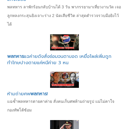
พลทหาร ลาพักร้อนกลับบ้านได้ 3 วัน พาภรรยามาเที่ยวงานวัด เจอ
ลูกหลงกระสุนยิงเจาะร่าง 2 นัดเสียชีวิต ล่าสุดตำรวจรวบมือยิงไว้
ได้
พลทหาร
แฉค่ายดังสั่งซ่อมจนตาบอด เหยื่อโผล่เพิ่มถูก
ทำโทษปางตายแค่หนีค่าย 3 หน
ห้ามถ่ายศพ
พลทหาร
!
แฉซ้ำพลทหารตายคาค่าย สั่งคนเก็บศพห้ามถ่ายรูป แม่ไม่คาใจ
กองทัพโต้ซ้อม