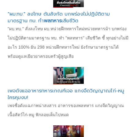
"ผบ.ทบ." ลงโทษ ต้นสังกัด บกพร่องไม่ปฏิบัติตาม
มาตรฐาน ทบ. ทำ
พลทหาร
เสียชีวิต
"ผบ.ทบ." สั่งลงโทษ ผบ.หน่วยฝึกทหารใหม่หน่วยทหารม้า บกพร่อง
ไม่ปฏิบัติตามมาตรฐาน ทบ. ทำ "พลทหาร" เสียชีวิต ชี้ ทุกอย่างไม่มี
อะไร 100% ยัน 298 หน่วยฝึกทหารใหม่ ยังรักษามาตรฐานได้
พร้อมดูแลเยียวยาครอบครัวผู้สูญเสีย
เพจดังแฉอาหารทหารเกณฑ์เจอ แกงจืดวิญญาณไก่-หมู
ใครคุมงบ!
เพจชื่อดังแฉภาพน่าสงสาร อาหารของพลทหาร แกงจืดวิญญาณ
เนื้อสัตว์ไก่-หมู ฟักลอยเต็มไปหมด