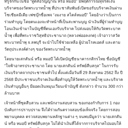
ที่รู้จักกันในชื่อ “ทูตสื่อวิญญาณ หรือ หมอบี” มีพฤติการณ์ทุจริตเงิน
บริจาคของวัดพระบาทน้ำพุ ที่ประชาสัมพันธ์เปิดขอรับบริจาคเงินผ่าน
โซเชียลมีเดีย เฟซบุ๊กชื่อเพจ “งมงาย สไตล์หมอบี” โดยอ้างว่าเป็นการ
ร่วมทำบุญ โดยตนเองจะทำหน้าที่เป็นสะพานบุญ นำเงินที่ผู้ร่วมทำบุญ
โอนเงินเข้ามาในบัญชีที่ตนเองรับบริจาค ไปส่งมอบให้กับวัดพระบาท
น้ำพุ เพื่อที่พระราชวิสุทธิประชานาถ (หลวงพ่ออลงกต) เจ้าอาวาสวัด
พระบาทน้ำพุ จ.ลพบุรี จะนำไปใช้ช่วยเหลือ ผู้ป่วยโรคเอดส์ และตาม
วัตถุประสงค์ต่างๆ ของวัดพระบาทน้ำพุ
โดยนายเสกสันน์ หรือ หมอบี ได้เปิดบัญชีธนาคารกสิกรไทย ชื่อบัญชี
“ใจฟ้าอาทรประชานาถ โดย นายเสกสันน์ ทรัพย์สืบสกุล” ในการรับ
เงินบริจาคจากประชาชนทั่วไป ตั้งแต่เมื่อวันที่ 29 สิงหาคม 2562 ถึง ปี
2568 มีประชาชนบริจาคเงินเพื่อทำบุญให้วัดพระบาทน้ำพุ และบริจาค
เงินทำบุญอื่นๆ มียอดเงินหมุนเวียนเข้าบัญชี ดังกล่าว จำนวน 300 กว่า
ล้านบาท
เจ้าหน้าที่ชุดสืบสวน และพนักงานสอบสวน ของกองกำกับการ 1 กอง
บังคับการปราบปราม จึงได้ร่วมกันตรวจสอบข้อเท็จจริง โดยการสอบ
พยานบุคคล ตรวจสอบพยานหลักฐานต่าง ๆ จนพบมีมูลว่า นายเสกสัน
น์ หรือ หมอบี ทรัพย์สืบสกุล ไม่ได้นำเงินที่ได้จากการบริจาคไปมอบให้