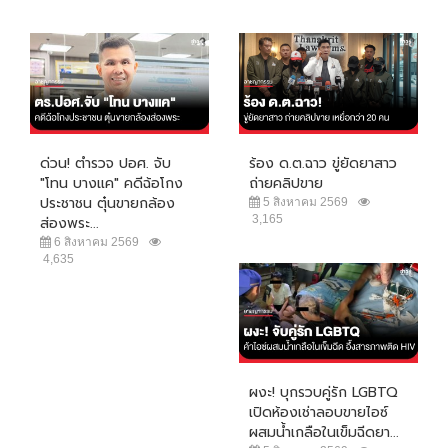
ด่วน! ตำรวจ ปอศ. จับ
ร้อง ด.ต.ฉาว ขู่ยัดยาสาว
"โทน บางแค" คดีฉ้อโกง
ถ่ายคลิปขาย
ประชาชน ตุ๋นขายกล้อง
5 สิงหาคม 2569
3,165
ส่องพระ...
6 สิงหาคม 2569
4,635
ผงะ! บุกรวบคู่รัก LGBTQ
เปิดห้องเช่าลอบขายไอซ์
ผสมน้ำเกลือในเข็มฉีดยา...