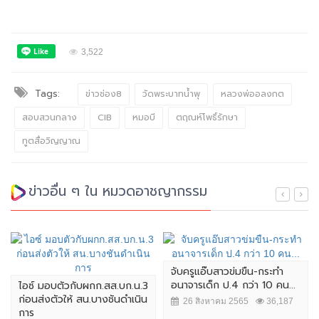
3,522
Tags:
ข่าวช่อง8
วัดพระบาทน้ำพุ
หลวงพ่ออลงกต
สอบสวนกลาง
CIB
หมอบี
ตฤณห์โพธิ์รักษา
ทูตสื่อวิญญาณ
ข่าวอื่น ๆ ใน หมวดอาชญากรรม
จับครูแอ๊บสาวข่มขืน-กระทำ
อนาจารเด็ก ป.4 กว่า 10 คน...
ไอซ์ มอบตัวกับผกก.สส.บก.น.3
ก่อนส่งตัวให้ สน.บางชันดำเนิน
26 สิงหาคม 2565
36,187
การ