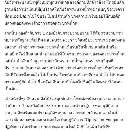
กับวัดพระบาทน้ำพุทั้งหมดทุกบาททุกสตางค์ตามที่กล่าวอ้าง โดยมีหลัก
ฐานเชื่อว่านำเงินที่มีผู้บริจาคให้กับวัดพระบาทน้ำพุ ผ่านบัญชีธนาคาร
ที่ตนเองเปิดมาไปใช้ประโยชน์ส่วนตัว บางส่วนนำไปมอบให้กับอดีต
หลวงพ่ออลงกต เจ้าอาวาสวัดพระบาทน้ำพุ
จากนั้น กองกำกับการ 1 กองบังคับการปราบปราม ได้สืบสวนรวบรวม
พยานหลักฐานเพิ่มเติม และพบว่า พระราชวิสุทธิประชานาถ (หลวงพ่อ
อลงกต) เจ้าอาวาสวัดพระบาทน้ำพุ เมื่อรับเงินที่นายเสกสันน์ หรือ
หมอบี ทรัพย์สืบสกุล นำมามอบให้ในฐานะตัวแทนของวัดพระบาทน้ำพุ
กลับไม่นำเงินเข้าสู่ระบบของวัดพระบาทน้ำพุ แต่พระราชวิสุทธิ
ประชานาถ (หลวงพ่ออลงกต) เจ้าอาวาสวัดพระบาทน้ำพุ ได้ทุจริตเอา
เงินที่รับมาทั้งหมดไปใช้เป็นประโยชน์ส่วนตัว อาทิเช่น นำไปให้บุคคล
ภายนอกกู้ยืม นำไปซื้อทรัพย์สินส่วนตัวโดยใส่ชื่อผู้อื่นถือครองไว้แทน
เป็นต้น
เจ้าหน้าที่ชุดสืบสวน จึงได้ร้องทุกข์กล่าวโทษต่อพนักงานสอบสวน กอง
กำกับการ 1 กองบังคับการปราบปราม จนนำมาสู่การขออนุมัติศาล
อาญาคดีทุจริตและประพฤติมิชอบกลาง ออกหมายจับนายเสกสันน์
และอดีตหลวงพ่ออลงกต และได้เปิดปฏิบัติการ “Operation Endgame:
ปฏิบัติการคืนศรัทธา บอกลางมงาย สไตล์ CIB” ไปเมื่อวันที่ 26