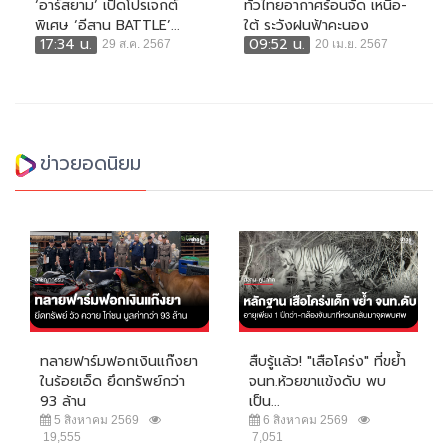
‘อาร์สยาม’ เปิดโปรเจกต์
ทั่วไทยอากาศร้อนจัด เหนือ-
พิเศษ ‘อีสาน BATTLE’...
ใต้ ระวังฝนฟ้าคะนอง
17:34 น.
09:52 น.
29 ส.ค. 2567
20 เม.ย. 2567
ข่าวยอดนิยม
ทลายฟาร์มฟอกเงินแก๊งยา
สืบรู้แล้ว! "เสือโคร่ง" ที่ขย้ำ
ในร้อยเอ็ด ยึดทรัพย์กว่า
จนท.ห้วยขาแข้งดับ พบ
93 ล้าน
เป็น...
5 สิงหาคม 2569
6 สิงหาคม 2569
19,555
7,051