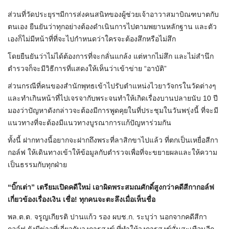
ส่วนที่วัดประยุรฯมีการส่งคนสนิทของผู้ช่วยเจ้าอาวาสมาบิณฑบาตกับ
ตนเอง ยืนยันว่าทุกอย่างต้องดำเนินการไปตามพยานหลักฐาน และตัว
เองก็ไม่มีหน้าที่ที่จะไปกำหนดว่าใครจะต้องสึกหรือไม่สึก
โดยยืนยันว่าไม่ได้ต้องการที่จะกลั่นแกล้ง แต่หากไม่สึก และไม่สำนึก
ตำรวจก็จะมีวิธีการที่แสดงให้เห็นว่าเข้าข่าย “อาบัติ”
ส่วนกรณีที่คนของสำนักพุทธเข้าไปรับตำแหน่งไวยาวัจกรในวัดต่างๆ
และทำเกินหน้าที่ไปเจรจากับพระจนทำให้เกิดเรื่องบานปลายนับ 10 ปี
มองว่าปัญหาดังกล่าวจะต้องมีการพูดคุยในที่ประชุมในวันพรุ่งนี้ ที่จะมี
แนวทางที่จะต้องมีแนวทางบูรณาการแก้ปัญหาร่วมกัน
ทั้งนี้ ฝากทางนี้อยากจะฝากถึงพระที่ลาสิกขาไปแล้ว ที่ตกเป็นเหยื่อสีกา
กอล์ฟ ให้เดินทางเข้าให้ข้อมูลกับตำรวจเพื่อที่จะขยายผลและให้ความ
เป็นธรรมกับทุกฝ่าย
“บิ๊กเต่า” เตรียมเปิดคดีใหม่ เอาผิดพระสมณศักดิ์สูงกว่าคดีสีกากอล์ฟ
เกี่ยวข้องเรื่องเงิน เชื่อ! ทุกคนจะตะลึงเมื่อเห็นชื่อ
พล.ต.ต. จรูญเกียรติ ปานแก้ว รอง ผบช.ก. ระบุว่า นอกจากคดีสีกา