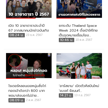
เปิด 10 ฉายาดาราประจำปี
ยกระดับ Thailand Space
67 จากสมาคมนักข่าวบันเทิง
Week 2024 ตั้งเป้าให้ไทย
08:24 น.
เป็นจุดหมายเชื่อมโยง...
23 ธ.ค. 2567
10:46 น.
10 ต.ค. 2567
ไรเดอร์หลอนเจอหนุ่มสั่งไก่
‘อาร์สยาม’ เปิดตัวศิลปินใหม่
ทอดเจ้าดังกว่า 800 บาท
‘แบงค์ ธัชนนท์...
14:21 น.
พอมาส่งบอกไม่จ่าย...
13 ก.ย. 2567
08:09 น.
2 ต.ค. 2567