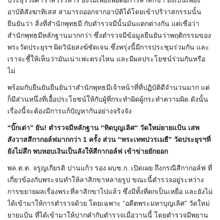
ประยุรวงศาวาสวรวิหาร ยังไม่เพียงพอต่อการลาสิกขา ยังเป็นเพียง
อาบัติสังฆาทิเสส สามารถออกจากอาบัติได้โดยเข้าปริวาสกรรมนั้น
ยืนยันว่า สิ่งที่สำนักพุทธมี กับตำรวจมีนั้นมันแตกต่างกัน แต่เชื่อว่า
สำนักพุทธมีหลักฐานมากกว่า ซึ่งตำรวจมีข้อมูลยืนยันว่าพฤติกรรมของ
พระวัดประยุรฯ ผิดวินัยสงฆ์ชัดเจน ซึ่งพรุ่งนี้มีการประชุมร่วมกัน และ
เราจะชี้ให้เห็นว่ามันเน่าเฟะตรงไหน และมีผลประโยชน์ร่วมกันหรือ
ไม่
พร้อมกับยืนยันยืนยันว่าสำนักพุทธมีเจ้าหน้าที่ที่ปฏิบัติดีจำนวนมาก แต่
ก็มีส่วนหนึ่งที่เอื้อประโยชน์ให้กับผู้ที่กระทำผิดผู้กระทำความผิด ดังนั้น
เรื่องนี้จะต้องมีการแก้ปัญหากันอย่างจริงจัง
“บิ๊กเต่า” ยัน! ตำรวจมีหลักฐาน “ทิดบุญเลิศ“ วัดใหม่ยายแป้น เสพ
สังวาสสีกากอล์ฟมากกว่า 1 ครั้ง ส่วน “พระเทพปวรเมธี” วัดประยุรฯที่
ยังไม่สึก พบหอบเงินเป็นลังให้สีกากอล์ฟ เข้าข่ายยักยอก
พล.ต.ต. จรูญเกียรติ ปานแก้ว รอง ผบช.ก. เปิดเผย ถึงกรณีสีกากอล์ฟ ที่
เกี่ยวข้องกับพระจนทำให้ลาสิกขาหลายรูป ขณะนี้ตำรวจอยู่ระหว่าง
การขยายผลเรื่องพระที่ลาสิกขาไปแล้ว ซึ่งมีทั้งที่ตกเป็นเหยื่อ และยังไม่
ได้เข้ามาให้การตำรวจด้วย โดยเฉพาะ “อดีตพระมหาบุญเลิศ” วัดใหม่
ยายแป้น ที่ได้เข้ามาให้ปากคำกับตำรวจเมื่อวานนี้ โดยตำรวจมีพยาน