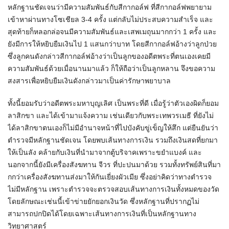
หลักฐานชัดเจนว่ามีความสัมพันธ์กับสีกากอล์ฟ ที่สีกากอล์ฟพยายาม
เข้าหาผ่านทางโซเชียล 3-4 ครั้ง แต่กลับไม่ประสบความสำเร็จ และ
สุดท้ายก็หลอกล่อจนมีความสัมพันธ์และเสพเมถุนมากกว่า 1 ครั้ง และ
ยังมีการให้หยิบยืมเงินไป 1 แสนกว่าบาท โดยสีกากอล์ฟอ้างว่าลูกป่วย
ซึ่งลูกคนดังกล่าวสีกากอล์ฟอ้างว่าเป็นลูกของอดีตพระที่ตนเองเคยมี
ความสัมพันธ์ด้วยเมื่อนานมาแล้ว ก็ให้ถือว่าเป็นลูกหลาน จึงขอความ
สงสารเพื่อหยิบยืมเงินดังกล่าวมาเป็นค่ารักษาพยาบาล
ทั้งนี้ยอมรับว่าอดีตพระมหาบุญเลิศ เป็นพระที่ดี เมื่อรู้ว่าตัวเองผิดก็ยอม
ลาสิกขา และได้เข้ามาแจ้งความ เช่นเดียวกับพระเทพวรเมธี ที่ยังไม่
ได้ลาสิกขาตนเองก็ไม่มีอำนาจหน้าที่ไปบังคับขู่เข็ญให้สึก แต่ยืนยันว่า
ตำรวจมีหลักฐานชัดเจน โดยพบเส้นทางการเงิน รวมถึงเงินสดที่ยกมา
ให้เป็นลัง คล้ายกับเงินที่นำมาจากตู้บริจาคเพราะขยำแบงค์ และ
นอกจากนี้ยังมีเครื่องสังฆทาน จีวร ที่ปะปนมาด้วย รวมทั้งทรัพย์สินที่มา
กกว่าเครื่องสังฆทานส่งมาให้กันเยี่ยงผัวเมีย ซึ่งอย่าคิดว่าทางตำรวจ
ไม่มีหลักฐาน เพราะตำรวจจะตรวจสอบเส้นทางการเงินทั้งหมดของวัด
โดยลักษณะเช่นนี้เข้าข่ายยักยอกเงินวัด ซึ่งหลักฐานที่ปรากฏไม่
สามารถปกปิดได้โดยเฉพาะเส้นทางการเงินที่เป็นหลักฐานทาง
วิทยาศาสตร์