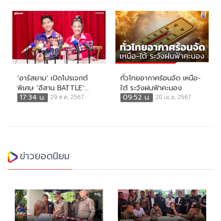
‘อาร์สยาม’ เปิดโปรเจกต์
ทั่วไทยอากาศร้อนจัด เหนือ-
พิเศษ ‘อีสาน BATTLE’...
ใต้ ระวังฝนฟ้าคะนอง
17:34 น.
09:52 น.
29 ส.ค. 2567
20 เม.ย. 2567
ข่าวยอดนิยม