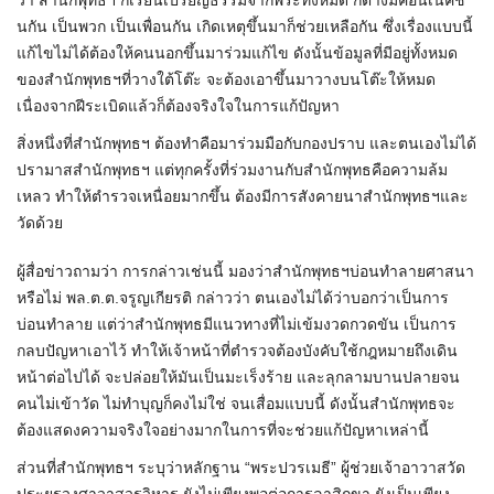
ว่า สำนักพุทธฯ ก็เรียนเปรียญธรรมจากพระทั้งหมด ก็ต่างมีคอนเน็คชั่
นกัน เป็นพวก เป็นเพื่อนกัน เกิดเหตุขึ้นมาก็ช่วยเหลือกัน ซึ่งเรื่องแบบนี้
แก้ไขไม่ได้ต้องให้คนนอกขึ้นมาร่วมแก้ไข ดังนั้นข้อมูลที่มีอยู่ทั้งหมด
ของสำนักพุทธฯที่วางใต้โต๊ะ จะต้องเอาขึ้นมาวางบนโต๊ะให้หมด
เนื่องจากฝีระเบิดแล้วก็ต้องจริงใจในการแก้ปัญหา
สิ่งหนึ่งที่สำนักพุทธฯ ต้องทำคือมาร่วมมือกับกองปราบ และตนเองไม่ได้
ปรามาสสำนักพุทธฯ แต่ทุกครั้งที่ร่วมงานกับสำนักพุทธคือความล้ม
เหลว ทำให้ตำรวจเหนื่อยมากขึ้น ต้องมีการสังคายนาสำนักพุทธฯและ
วัดด้วย
ผู้สื่อข่าวถามว่า การกล่าวเช่นนี้ มองว่าสำนักพุทธฯบ่อนทำลายศาสนา
หรือไม่ พล.ต.ต.จรูญเกียรติ กล่าวว่า ตนเองไม่ได้ว่าบอกว่าเป็นการ
บ่อนทำลาย แต่ว่าสำนักพุทธมีแนวทางที่ไม่เข้มงวดกวดขัน เป็นการ
กลบปัญหาเอาไว้ ทำให้เจ้าหน้าที่ตำรวจต้องบังคับใช้กฎหมายถึงเดิน
หน้าต่อไปได้ จะปล่อยให้มันเป็นมะเร็งร้าย และลุกลามบานปลายจน
คนไม่เข้าวัด ไม่ทำบุญก็คงไม่ใช่ จนเสื่อมแบบนี้ ดังนั้นสำนักพุทธจะ
ต้องแสดงความจริงใจอย่างมากในการที่จะช่วยแก้ปัญหาเหล่านี้
ส่วนที่สำนักพุทธฯ ระบุว่าหลักฐาน “พระปวรเมธี” ผู้ช่วยเจ้าอาวาสวัด