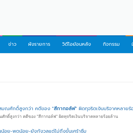
ข่าว
ผังรายการ
วิดีโอย้อนหลัง
กิจกรรม
หญ่สมณศักดิ์สูงกว่า คดีของ "
สีกากอล์ฟ
" ผิดทุจริตเงินบริจาคหลายร้
สมณศักดิ์สูงกว่า คดีของ "สีกากอล์ฟ" ผิดทุจริตเงินบริจาคหลายร้อยล้าน
นน้อย-พูดน้อย-ยังกังวลแต่ไม่ถึงขั้นเศร้าซึม