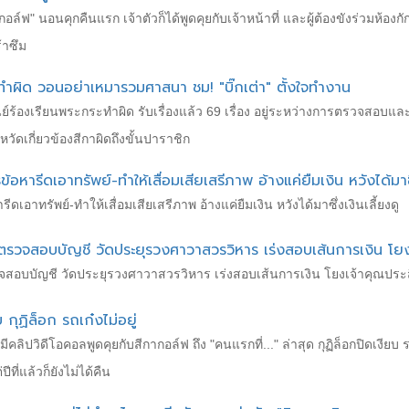
อล์ฟ" นอนคุกคืนแรก เจ้าตัวก็ได้พูดคุยกับเจ้าหน้าที่ และผู้ต้องขังร่วมห้องก
้าซึม
ทำผิด วอนอย่าเหมารวมศาสนา ชม! "บิ๊กเต่า" ตั้งใจทำงาน
ย์ร้องเรียนพระกระทำผิด รับเรื่องแล้ว 69 เรื่อง อยู่ระหว่างการตรวจสอบแล
วัดเกี่ยวข้องสีกาผิดถึงขั้นปาราชิก
ข้อหารีดเอาทรัพย์-ทำให้เสื่อมเสียเสรีภาพ อ้างแค่ยืมเงิน หวังได้มาซึ
เอาทรัพย์-ทำให้เสื่อมเสียเสรีภาพ อ้างแค่ยืมเงิน หวังได้มาซึ่งเงินเลี้ยงดู
ตรวจสอบบัญชี วัดประยุรวงศาวาสวรวิหาร เร่งสอบเส้นการเงิน โยงเจ
สอบบัญชี วัดประยุรวงศาวาสวรวิหาร เร่งสอบเส้นการเงิน โยงเจ้าคุณประสิท
กุฏิล็อก รถเก๋งไม่อยู่
ีคลิปวิดีโอคอลพูดคุยกับสีกากอล์ฟ ถึง "คนแรกที่..." ล่าสุด กุฏิล็อกปิดเงียบ ร
ีที่แล้วก็ยังไม่ได้คืน