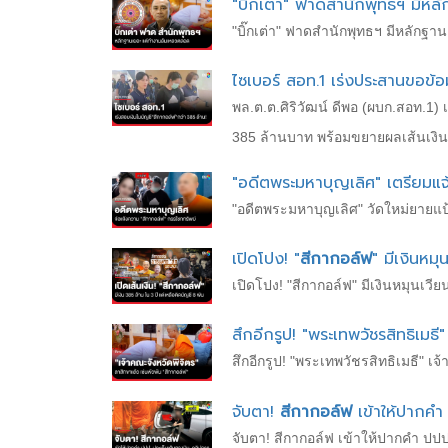
"บิ๊กเต่า" ฟาดสำนักพุทธฯ มีหล
"บิ๊กเต่า" ฟาดสำนักพุทธฯ มีหลักฐ
ไซเบอร์ สอท.1 เร่งประสานขอข้อ
พล.ต.ต.ศิริวัฒน์ ดีพอ (ผบก.สอท.1
385 ล้านบาท พร้อมขยายผลเส้นเงิน
"อดีตพระมหาบุญเลิศ" เตรียมแจ
"อดีตพระมหาบุญเลิศ" วัดใหม่ยายแป
เปิดโปง! "
สีกากอล์ฟ
" มีเงินหม
เปิดโปง! "สีกากอล์ฟ" มีเงินหมุนเว
สึกอีกรูป! "พระเทพวัชรสิทธิเมธี"
สึกอีกรูป! "พระเทพวัชรสิทธิเมธี" เจ
จับตา!
สีกากอล์ฟ
เข้าให้ปากคำ
จับตา! สีกากอล์ฟ เข้าให้ปากคำ ปป