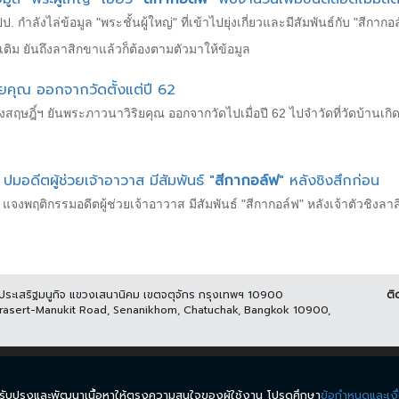
ปป. กำลังไล่ข้อมูล "พระชั้นผู้ใหญ่" ที่เข้าไปยุ่งเกี่ยวและมีสัมพันธ์กับ "สีก
เติม ยันถึงลาสิกขาแล้วก็ต้องตามตัวมาให้ข้อมูล
ยคุณ ออกจากวัดตั้งแต่ปี 62
ังสฤษฎิ์ฯ ยันพระภาวนาวิริยคุณ ออกจากวัดไปเมื่อปี 62 ไปจำวัดที่วัดบ้านเก
ปมอดีตผู้ช่วยเจ้าอาวาส มีสัมพันธ์ "
สีกากอล์ฟ
" หลังชิงสึกก่อน
 แจงพฤติกรรมอดีตผู้ช่วยเจ้าอาวาส มีสัมพันธ์ "สีกากอล์ฟ" หลังเจ้าตัวชิงล
นประเสริฐมนูกิจ แขวงเสนานิคม เขตจตุจักร กรุงเทพฯ 10900
ติ
Prasert-Manukit Road, Senanikhom, Chatuchak, Bangkok 10900,
ีส์
รายการ
ข่าว
ผังรายการ
วิดีโอย้อนหลัง
กิจกรรม
มีเ
นำมาปรับปรุงและพัฒนาเนื้อหาให้ตรงความสนใจของผู้ใช้งาน โปรดศึกษา
ข้อกำหนดและเงื