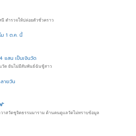
หนี ตำรวจให้ปล่อยตัวชั่วคราว
 1 ต.ค. นี้
4 แสน เป็นเงินวัด
ัด ยันไม่มีสัมพันธ์ฉันชู้สาว
หลายวัน
ฟ
"
าอาวาสวัดชูจิตธรรมมาราม ด้านคนดูแลวัดไม่ทราบข้อมูล
ด