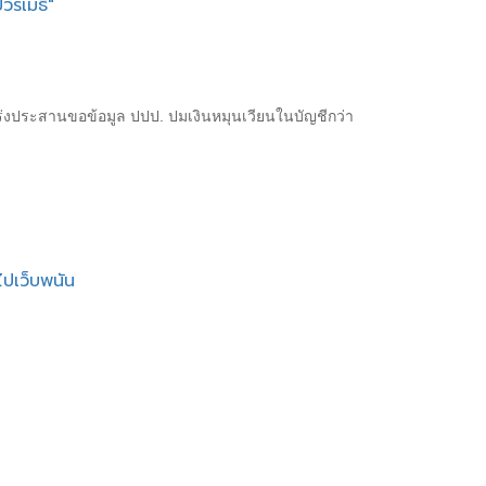
วรเมธี"
เร่งประสานขอข้อมูล ปปป. ปมเงินหมุนเวียนในบัญชีกว่า
ไปเว็บพนัน