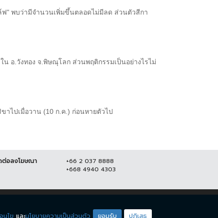
ากอล์ฟ" พบว่ามีจำนวนเพิ่มขึ้นตลอดไม่มีลด ส่วนตัวสีกา
ิดใน อ.วังทอง จ.พิษณุโลก ส่วนพฤติกรรมเป็นอย่างไรไม่
าสิขาไปเมื่อวาน (10 ก.ค.) ก่อนหายตัวไป
ดต่อลงโฆษณา
+66 2 037 8888
+668 4940 4303
ดียโซน
ชมรายการสด
่อนไข
และ
นโยบายความเป็นส่วนตัว
ยอมรับ
ปฏิเสธ