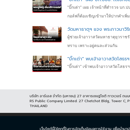
"บิ๊กเต่า" เผย เจ้าหน้าที่ตำรวจ บก.ป
กอล์ฟก็ต้องเชิญเข้ามาให้ปากคำเพิ่ม
วัดมหาธาตุฯ แจง พระภาวนาวิริ
ผู้ช่วยเจ้าอาวาสวัดมหาธาตุยุวราชร
ทราบ เพราะอยู่คนละส่วนกัน
"บิ๊กเต่า" พบเจ้าอาวาสวัดโสธรฯ 
"บิ๊กเต่า" เข้าพบเจ้าอาวาสวัดโสธรฯ
บริษัท อาร์เอส จำกัด (มหาชน) 27 อาคารเชษฐโชติ ทาวเวอร์ ถน
RS Public Company Limited. 27 Chetchot Bldg, Tower C, 
THAILAND
หน้าแรก
ละคร
ซีร
เว็บไซต์นี้ใช้คุกกี้ในการจัดเก็บข้อมูลการใช้งาน เพื่อ