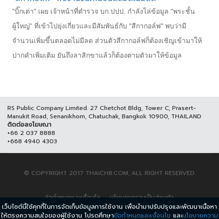
"บิ๊กเต่า" เผย เจ้าหน้าที่ตำรวจ บก.ปปป. กำลังไล่ข้อมูล "พระชั้น
ผู้ใหญ่" ที่เข้าไปยุ่งเกี่ยวและมีสัมพันธ์กับ "สีกากอล์ฟ" พบว่ามี
จำนวนเพิ่มขึ้นตลอดไม่มีลด ส่วนตัวสีกากอล์ฟก็ต้องเชิญเข้ามาให้
ปากคำเพิ่มเติม ยันถึงลาสิกขาแล้วก็ต้องตามตัวมาให้ข้อมูล
RS Public Company Limited. 27 Chetchot Bldg, Tower C, Prasert-
Manukit Road, Senanikhom, Chatuchak, Bangkok 10900, THAILAND
ติดต่อลงโฆษณา
+66 2 037 8888
+668 4940 4303
© COPYRIGHT 2017 THAICH8.COM, ALL RIGHT RESERVED.
ข้อกำหนดและเงื่อนไข
นโยบายความเป็นส่วนตัว
เว็บไซต์นี้ใช้คุกกี้ในการจัดเก็บข้อมูลการใช้งาน เพื่อนำมาปรับปรุงและพัฒนาเนื้อหา
ให้ตรงความสนใจของผู้ใช้งาน โปรดศึกษา
ข้อกำหนดและเงื่อนไข
และ
นโยบายความ