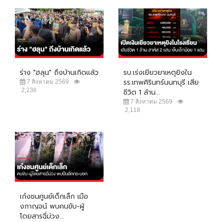
ร่าง "ฮลุน" ถึงบ้านเกิดแล้ว
รบ.เร่งเยียวยาเหตุยิงใน
รร.เทพศิรินทร์นนทบุรี เสีย
7 สิงหาคม 2569
2,236
ชีวิต 1 ล้าน...
7 สิงหาคม 2569
2,118
เก๋งชนศูนย์เด็กเล็ก เมือ
งกาญจน์ พบคนขับ-ผู้
โดยสารฉี่ม่วง...