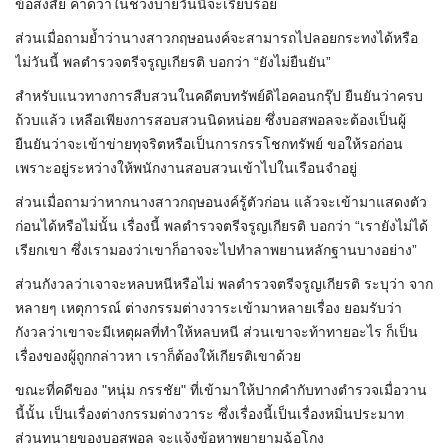
ข้อสงสัย คาดว่าในช่วงบ่ายวันนี้จะเรียบร้อย
ส่วนเมื่อถามย้ำว่านางสาวกฤษอนงค์จะสามารถไปลอยกระทงได้หรือ
ไม่วันนี้ พลตำรวจตรีจรูญเกียรติ บอกว่า “ยังไม่ยืนยัน”
สำหรับแนวทางการสืบสวนในคดีตบทรัพย์ดิไอคอนกรุ๊ป ยืนยันว่าครบ
ถ้วบแล้ว เหลือเพียงการสอบสวนนิดหน่อย ซึ่งบอสพอลจะต้องเป็นผู้
ยืนยันว่าจะเข้าข่ายทุจริตหรือเป็นการกรรโชกทรัพย์ ขอให้รอก่อน
เพราะอยู่ระหว่างให้พนักงานสอบสวนเข้าไปในเรือนจำอยู่
ส่วนเมื่อถามว่าหากนางสาวกฤษอนงค์รู้ตัวก่อน แล้วจะเข้ามาแสดงตัว
ก่อนได้หรือไม่นั้น เรื่องนี้ พลตำรวจตรีจรูญเกียรติ บอกว่า “เรายังไม่ได้
เรียกเขา ซึ่งเรามองว่าเขาก็อาจจะไปทำลาพยานหลักฐานบางอย่าง”
ส่วนกังวลว่าเจาจะหลบหนีหรือไม่ พลตำรวจตรีจรูญเกียรติ ระบุว่า จาก
หลายๆ เหตุการณ์ ต่างกรรมต่างวาระเข้ามาหลายเรื่อง ยอมรับว่า
กังวลว่าเขาจะมีเหตุผลที่ทำให้หลบหนี ส่วนเขาจะท้าทายอะไร ก็เป็น
เรื่องของผู้ถูกกล่าวหา เราก็ต้องให้เกียรติเขาด้วย
ขณะที่คดีของ "หนุ่ม กรรชัย" ที่เข้ามาให้ปากคำกับทางตำรวจเมื่อวาน
นี้นั้น เป็นเรื่องต่างกรรมต่างวาระ ซึ่งเรื่องนี้เป็นเรื่องหมิ่นประมาท
ส่วนทนายของบอสพอล จะแจ้งข้อหาพยายามฉ้อโกง