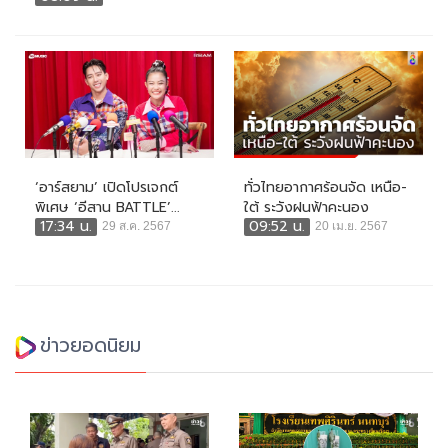
‘อาร์สยาม’ เปิดโปรเจกต์
ทั่วไทยอากาศร้อนจัด เหนือ-
พิเศษ ‘อีสาน BATTLE’...
ใต้ ระวังฝนฟ้าคะนอง
17:34 น.
09:52 น.
29 ส.ค. 2567
20 เม.ย. 2567
ข่าวยอดนิยม