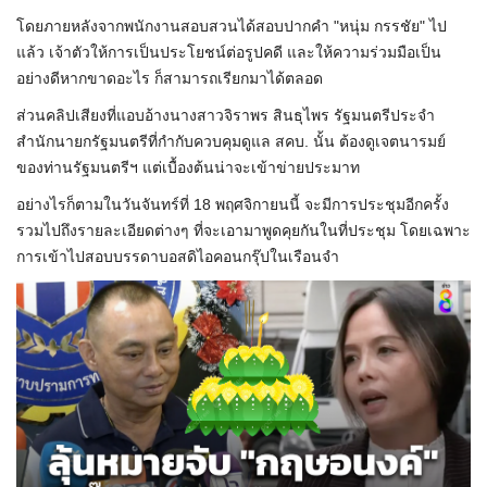
โดยภายหลังจากพนักงานสอบสวนได้สอบปากคำ "หนุ่ม กรรชัย" ไป
แล้ว เจ้าตัวให้การเป็นประโยชน์ต่อรูปคดี และให้ความร่วมมือเป็น
อย่างดีหากขาดอะไร ก็สามารถเรียกมาได้ตลอด
ส่วนคลิปเสียงที่แอบอ้างนางสาวจิราพร สินธุไพร รัฐมนตรีประจำ
สำนักนายกรัฐมนตรีที่กำกับควบคุมดูแล สคบ. นั้น ต้องดูเจตนารมย์
ของท่านรัฐมนตรีฯ แต่เบื้องต้นน่าจะเข้าข่ายประมาท
อย่างไรก็ตามในวันจันทร์ที่ 18 พฤศจิกายนนี้ จะมีการประชุมอีกครั้ง
รวมไปถึงรายละเอียดต่างๆ ที่จะเอามาพูดคุยกันในที่ประชุม โดยเฉพาะ
การเข้าไปสอบบรรดาบอสดิไอคอนกรุ๊ปในเรือนจำ