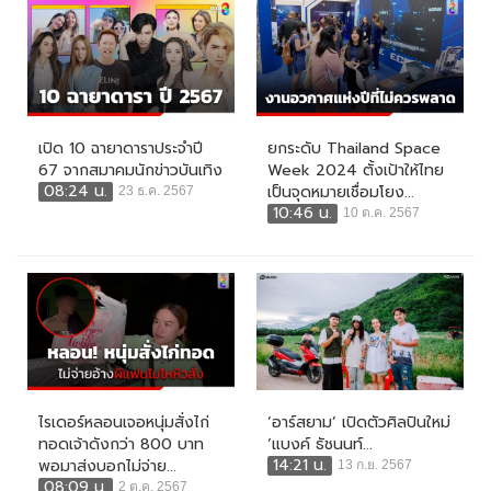
เปิด 10 ฉายาดาราประจำปี
ยกระดับ Thailand Space
67 จากสมาคมนักข่าวบันเทิง
Week 2024 ตั้งเป้าให้ไทย
08:24 น.
เป็นจุดหมายเชื่อมโยง...
23 ธ.ค. 2567
10:46 น.
10 ต.ค. 2567
ไรเดอร์หลอนเจอหนุ่มสั่งไก่
‘อาร์สยาม’ เปิดตัวศิลปินใหม่
ทอดเจ้าดังกว่า 800 บาท
‘แบงค์ ธัชนนท์...
14:21 น.
พอมาส่งบอกไม่จ่าย...
13 ก.ย. 2567
08:09 น.
2 ต.ค. 2567