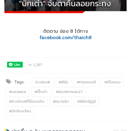
ติดตาม ช่อง 8 ได้ทาง
facebook.com/thaich8
2,397
Tags:
ข่าวช่อง8
#ฟิล์ม
#กฤษอนงค์
#ดิไอคอน
#บอสพอล
#บิ๊กเต่า
#ช่อง8กดเลข27
#ข่าวช่อง8ที่นี่ของจริง
#หมายจับ
#ฟิล์มรัฐภูมิ
#นักร้องเรียน