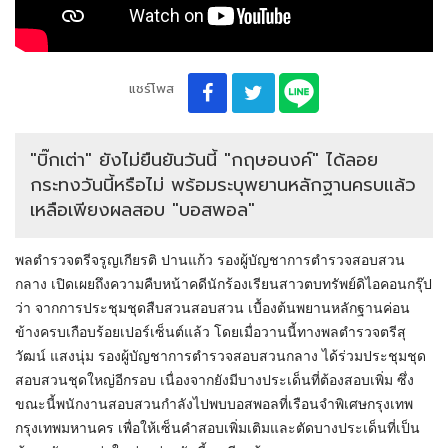
แชร์โพส
"บิ๊กเต่า" ยังไม่ยืนยันวันนี้ "กฤษอนงค์" ได้ลอย
กระทงวันนี้หรือไม่ พร้อมระบุพยานหลักฐานครบแล้ว
เหลือเพียงผลสอบ "บอสพอล"
พลตำรวจตรีจรูญเกียรติ ปานแก้ว รองผู้บัญชาการตำรวจสอบสวน
กลาง เปิดเผยถึงความคืบหน้าคดีนักร้องเรียนสาวตบทรัพย์ดิไอคอนกรุ๊ป
ว่า จากการประชุมชุดสืบสวนสอบสวน เบื้องต้นพยานหลักฐานค่อน
ข้างครบเกือบร้อยเปอร์เซ็นต์แล้ว โดยเมื่อวานนี้ทางพลตำรวจตรีสุ
วัฒน์ แสงนุ่ม รองผู้บัญชาการตำรวจสอบสวนกลาง ได้ร่วมประชุมชุด
สอบสวนชุดใหญ่อีกรอบ เนื่องจากยังมีบางประเด็นที่ต้องสอบเพิ่ม ซึ่ง
ขณะนี้พนักงานสอบสวนกำลังไปพบบอสพอลที่เรือนจำพิเศษกรุงเทพ
กรุงเทพมหานคร เพื่อให้เซ็นคำสอบเพิ่มเติมและตัดบางประเด็นที่เป็น