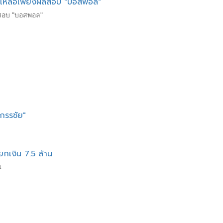
ล้ว เหลือเพียงผลสอบ "บอสพอล"
ผลสอบ "บอสพอล"
 กรรชัย"
ยกเงิน 7.5 ล้าน
น