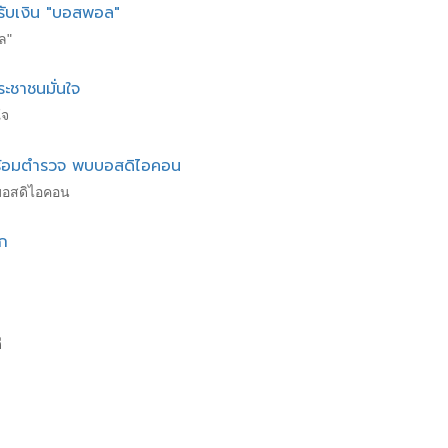
รับเงิน "บอสพอล"
ล"
ระชาชนมั่นใจ
ใจ
ำพร้อมตำรวจ พบบอสดิไอคอน
บบอสดิไอคอน
าก
ี