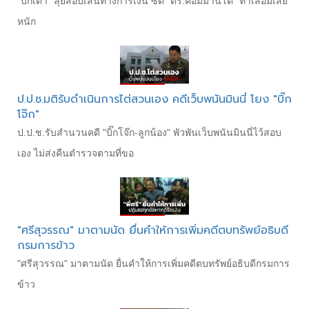
"บิ๊กเต่า "ลุยสอบเส้นทางการเงิน ซัด "ตร.คอมมานโด" ทำเสื่อมเสีย
หนัก
ป.ป.ช.มติรับดำเนินการไต่สวนเอง คดีเว็บพนันมินนี่ โยง "บิ๊ก
โจ๊ก"
ป.ป.ช.รับสำนวนคดี "บิ๊กโจ๊ก-ลูกน้อง" พัวพันเว็บพนันมินนี่ไว้สอบ
เอง ไม่ส่งคืนตำรวจตามที่ขอ
"ศรีสุวรรณ" มาตามนัด ยื่นคำให้การเพิ่มคดีตบทรัพย์อธิบดี
กรมการข้าว
"ศรีสุวรรณ" มาตามนัด ยื่นคำให้การเพิ่มคดีตบทรัพย์อธิบดีกรมการ
ข้าว