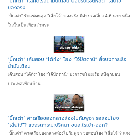
"บิ๊กเต่า" แฉคดีเรือน้ำมันเถื่อน ยอมรับแชตหลุด "เสี่ยโจ้"
ของจริง
"บิ๊กเต่า" รับแชตหลุด "เสี่ยโจ้" ของจริง มีตำรวจเอี่ยว 4-6 นาย หนึ่ง
ในนั้นเป็นเพื่อนร่วมรุ่น
"บิ๊กเต่า" เค้นสอบ "ไต้ก๋ง" โยง "โจ้ปัตตานี" สั่งบงการเรือ
น้ำมันเถื่อน
เค้นสอบ "ไต้ก๋ง" โยง "โจ้ปัตตานี" บงการขโมยเรือ หนีซุกบ่อน
ประเทศเพื่อนบ้าน
"บิ๊กเต่า" คาดเรือของกลางล่องไปกัมพูชา รอสอบโยง
"เสี่ยโจ้"? แจงรถกระบะปริศนา ขนอะไรเข้า-ออก?
"บิ๊กเต่า" คาดเรือของกลางล่องไปกัมพูชา รอสอบโยง "เสี่ยโจ้"? แจง